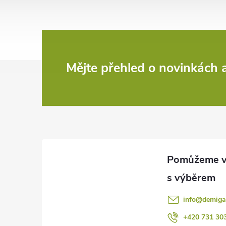
Z
Mějte přehled o novinkách
á
p
a
t
í
info
@
demiga
+420 731 30