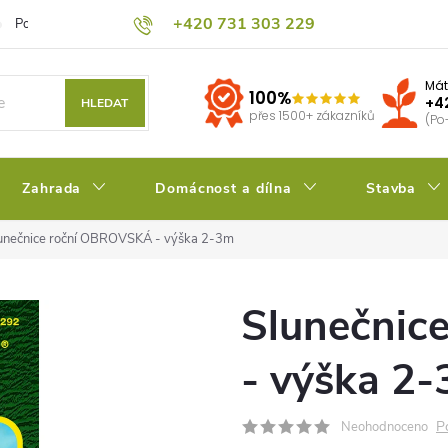
+420 731 303 229
Podmínky ochrany osobních údajů
Pěstitelský blog
Kalkulačka su
Mát
100%
+4
HLEDAT
přes 1500+ zákazníků
(Po
Zahrada
Domácnost a dílna
Stavba
unečnice roční OBROVSKÁ - výška 2-3m
Slunečnic
- výška 2
P
Neohodnoceno