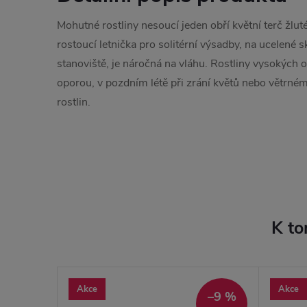
Mohutné rostliny nesoucí jeden obří květní terč žlut
rostoucí letnička pro solitérní výsadby, na ucelené 
stanoviště, je náročná na vláhu. Rostliny vysokých 
oporou, v pozdním létě při zrání květů nebo větrné
rostlin.
K to
Akce
Akce
–60 %
–9 %