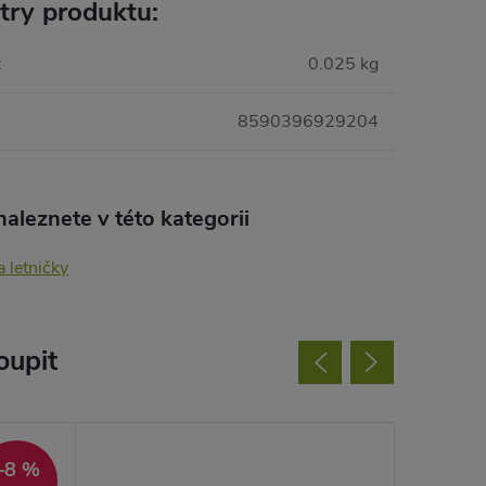
try produktu:
:
0.025 kg
8590396929204
aleznete v této kategorii
a letničky
oupit
Akce
–8 %