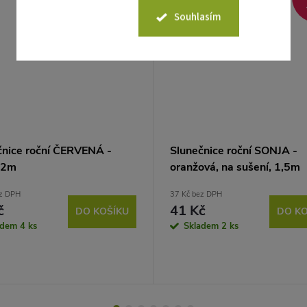
Sleva
29 Kč
Souhlasím
čnice roční ČERVENÁ -
Slunečnice roční SONJA -
 2m
oranžová, na sušení, 1,5m
ez DPH
37 Kč bez DPH
č
41 Kč
DO KOŠÍKU
DO KO
adem
4 ks
Skladem
2 ks