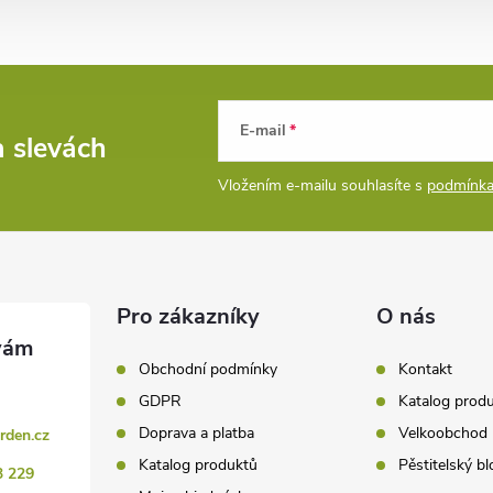
E-mail
a slevách
Vložením e-mailu souhlasíte s
podmínka
Pro zákazníky
O nás
Obchodní podmínky
Kontakt
GDPR
Katalog prod
Doprava a platba
Velkoobchod
rden.cz
Katalog produktů
Pěstitelský bl
3 229