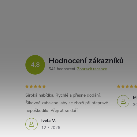
Hodnocení zákazníků
4,8
541 hodnocení
Zobrazit recenze
Široká nabídka. Rychlé a přesné dodání.
M
Šikovně zabaleno, aby se zboží při přepravě
3
nepoškodilo. Přeji ať se daří.
Iveta V.
12.7.2026