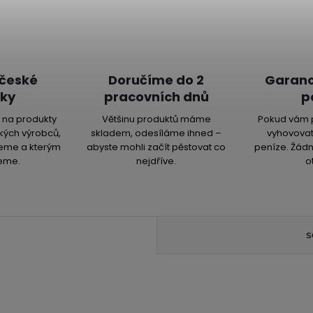
 české
Doručíme do 2
Garanc
ky
pracovních dnů
p
na produkty
Většinu produktů máme
Pokud vám 
kých výrobců,
skladem, odesíláme ihned –
vyhovovat
jeme a kterým
abyste mohli začít pěstovat co
peníze. Žádn
eme.
nejdříve.
o
S