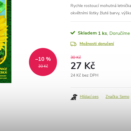
Rychle rostoucí mohutná letnička 
okvětními lístky žluté barvy, výška
Skladem
1 ks
Možnosti doručení
30 Kč
–10 %
27 Kč
30 Kč
24 Kč bez DPH
Měrná
cena:
Hlídací pes
Značka:
Semo