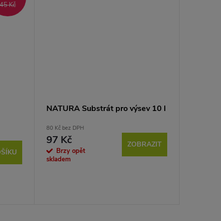
45 Kč
NATURA Substrát pro výsev 10 l
Slunečn
BEAUTY 
80 Kč bez DPH
1,7m
97 Kč
ZOBRAZIT
Brzy opět
ŠÍKU
24 Kč bez 
skladem
27 Kč
Sklad