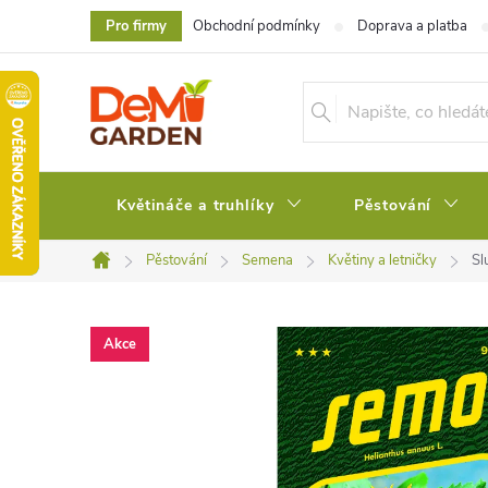
Přejít
Pro firmy
Obchodní podmínky
Doprava a platba
na
obsah
Květináče a truhlíky
Pěstování
Pěstování
Semena
Květiny a letničky
Sl
Domů
Akce