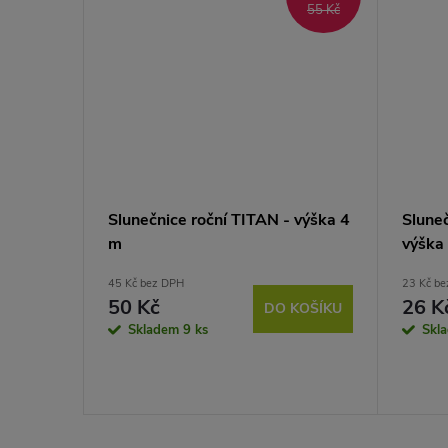
45 Kč
55 Kč
Slunečnice roční TITAN - výška 4
Slune
m -
m
výška
45 Kč bez DPH
23 Kč b
50 Kč
26 K
DO KOŠÍKU
Skladem
9 ks
Skl
BRAZIT