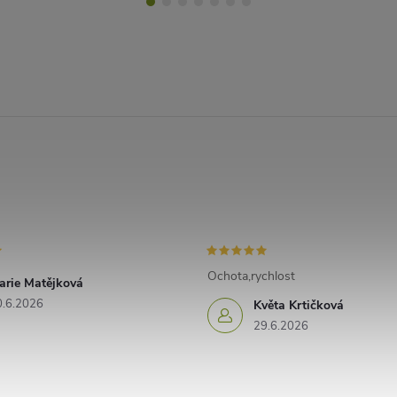
Ochota,rychlost
arie Matějková
0.6.2026
Květa Krtičková
29.6.2026