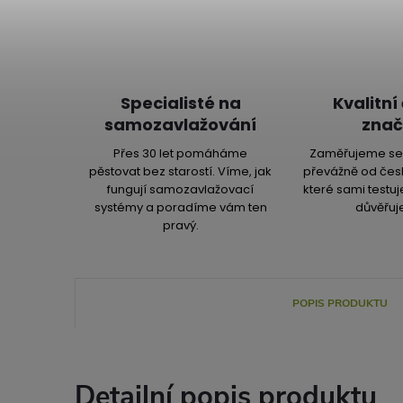
Specialisté na
Kvalitní
samozavlažování
znač
Přes 30 let pomáháme
Zaměřujeme se 
pěstovat bez starostí. Víme, jak
převážně od čes
fungují samozavlažovací
které sami testu
systémy a poradíme vám ten
důvěřuj
pravý.
POPIS PRODUKTU
Detailní popis produktu