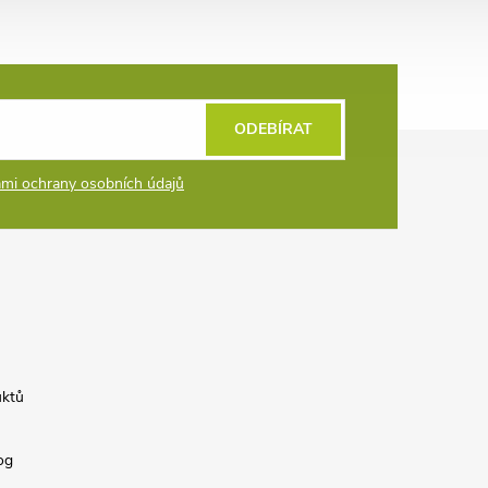
ODEBÍRAT
mi ochrany osobních údajů
uktů
og