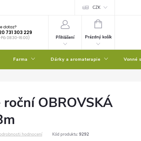
bstrátu
Kalendář výsevů
CZK
NÁKUPNÍ
e dotaz?
KOŠÍK
20 731 303 229
Prázdný košík
Přihlášení
-Pá 08:30-16:00)
Farma
Dárky a aromaterapie
Vonné s
e roční OBROVSKÁ
-3m
odrobnosti hodnocení
Kód produktu:
9292