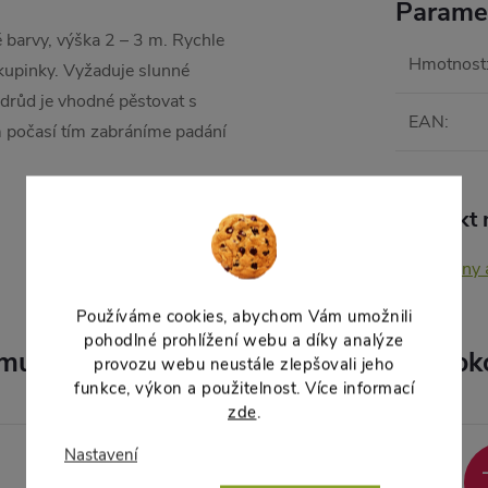
Parame
é barvy, výška 2 – 3 m. Rychle
Hmotnost
skupinky. Vyžaduje slunné
odrůd je vhodné pěstovat s
EAN
:
m počasí tím zabráníme padání
Produkt n
Květiny 
Používáme cookies, abychom Vám umožnili
pohodlné prohlížení webu a díky analýze
muto produktu doporučujeme ještě dok
provozu webu neustále zlepšovali jeho
funkce, výkon a použitelnost. Více informací
zde
.
Nastavení
Akce
–10 %