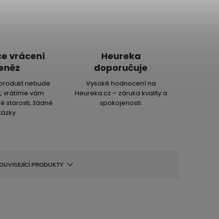
e vrácení
Heureka
eněz
doporučuje
produkt nebude
Vysoké hodnocení na
, vrátíme vám
Heureka.cz – záruka kvality a
é starosti, žádné
spokojenosti.
tázky.
OUVISEJÍCÍ PRODUKTY