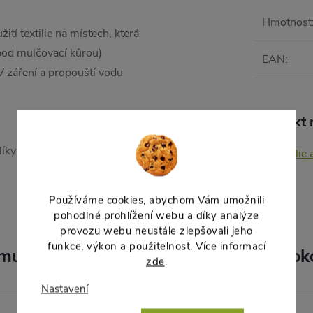
Hmotnost
ití textilie na místech, která
pod mulčovací kůrou)
EAN
:
V záření a propouští vodu
Produkt n
íky (nevhodné je zatížení
Textilie
Používáme cookies, abychom Vám umožnili
pohodlné prohlížení webu a díky analýze
provozu webu neustále zlepšovali jeho
funkce, výkon a použitelnost. Více informací
muto produktu doporučujeme ještě dok
zde
.
Nastavení