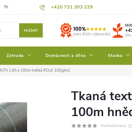
+420 731 303 229
Podmínky ochrany osobních údajů
Pěstitelský blog
Kalkulačka su
Mát
100%
+4
HLEDAT
přes 1500+ zákazníků
(Po
Zahrada
Domácnost a dílna
Stavba
ie JUTA 1,65 x 100m hnědá ROLE 100g/m2
Tkaná text
100m hně
P
Neohodnoceno