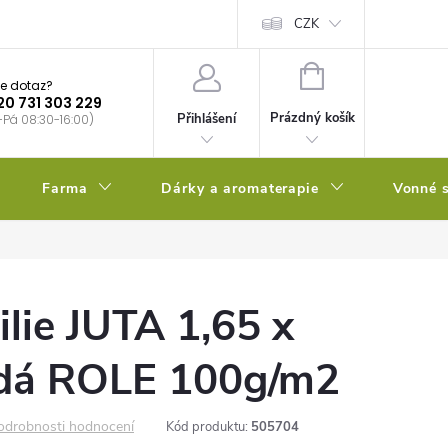
bstrátu
Kalendář výsevů
CZK
NÁKUPNÍ
e dotaz?
KOŠÍK
20 731 303 229
Prázdný košík
Přihlášení
-Pá 08:30-16:00)
Farma
Dárky a aromaterapie
Vonné s
ilie JUTA 1,65 x
dá ROLE 100g/m2
odrobnosti hodnocení
Kód produktu:
505704