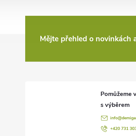
Z
Mějte přehled o novinkách
á
p
a
t
í
info
@
demiga
+420 731 30