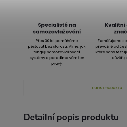
Specialisté na
Kvalitní
samozavlažování
znač
Přes 30 let pomáháme
Zaměřujeme se 
pěstovat bez starostí. Víme, jak
převážně od čes
fungují samozavlažovací
které sami testu
systémy a poradíme vám ten
důvěřuj
pravý.
POPIS PRODUKTU
Detailní popis produktu