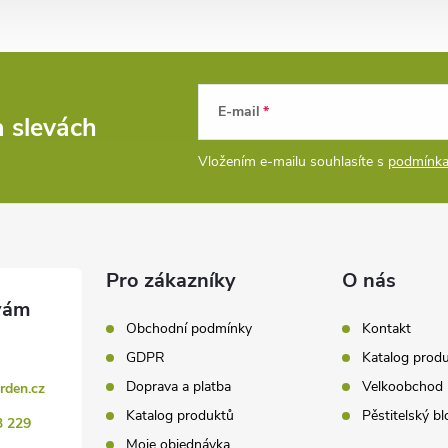
E-mail
a slevách
Vložením e-mailu souhlasíte s
podmínka
Pro zákazníky
O nás
Obchodní podmínky
Kontakt
GDPR
Katalog prod
Doprava a platba
Velkoobchod
rden.cz
Katalog produktů
Pěstitelský bl
3 229
Moje objednávka