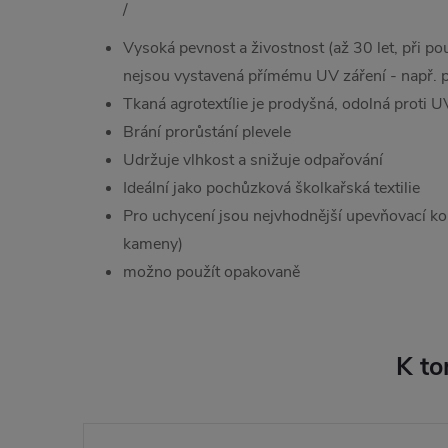
/
Vysoká pevnost a živostnost (až 30 let, při použ
nejsou vystavená přímému UV záření - např. 
Tkaná agrotextílie je prodyšná, odolná proti U
Brání prorůstání plevele
Udržuje vlhkost a snižuje odpařování
Ideální jako pochůzková školkařská textilie
Pro uchycení jsou nejvhodnější upevňovací kol
kameny)
možno použít opakovaně
K to