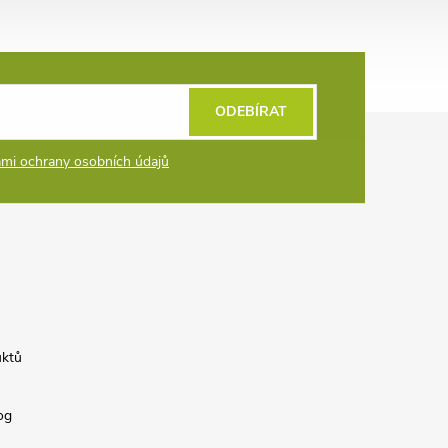
ODEBÍRAT
mi ochrany osobních údajů
uktů
og