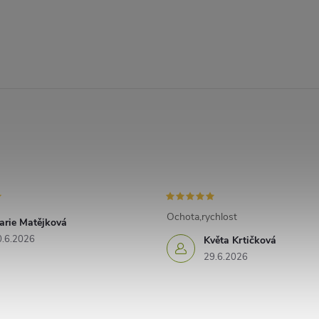
Ochota,rychlost
arie Matějková
0.6.2026
Květa Krtičková
29.6.2026