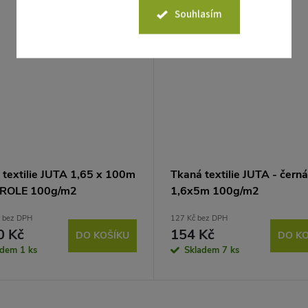
Souhlasím
 textilie JUTA 1,65 x 100m
Tkaná textilie JUTA - černá
 ROLE 100g/m2
1,6x5m 100g/m2
 bez DPH
127 Kč bez DPH
0 Kč
154 Kč
DO KOŠÍKU
DO KO
adem
1 ks
Skladem
7 ks