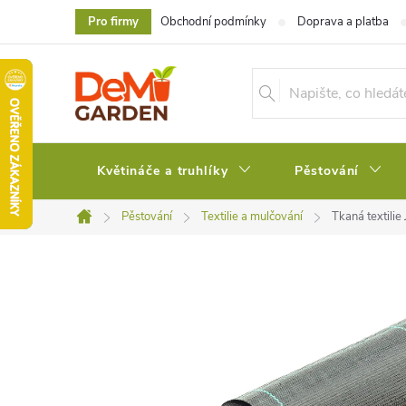
Přejít
Pro firmy
Obchodní podmínky
Doprava a platba
na
obsah
Květináče a truhlíky
Pěstování
Pěstování
Textilie a mulčování
Tkaná textil
Domů