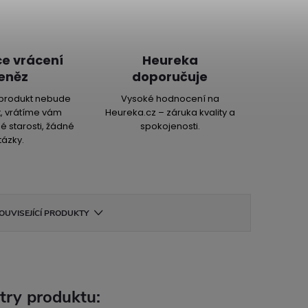
e vrácení
Heureka
eněz
doporučuje
produkt nebude
Vysoké hodnocení na
, vrátíme vám
Heureka.cz – záruka kvality a
é starosti, žádné
spokojenosti.
tázky.
OUVISEJÍCÍ PRODUKTY
try produktu: