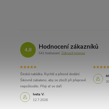
Hodnocení zákazníků
4,8
541 hodnocení
Zobrazit recenze
Široká nabídka. Rychlé a přesné dodání.
M
Šikovně zabaleno, aby se zboží při přepravě
3
nepoškodilo. Přeji ať se daří.
Iveta V.
12.7.2026