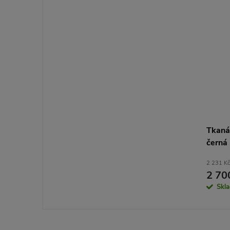
Tkaná
černá
2 231 Kč
2 70
Skl