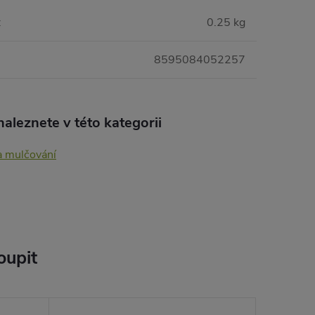
:
0.25 kg
8595084052257
aleznete v této kategorii
 a mulčování
oupit