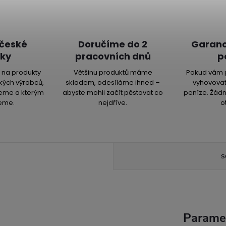
 české
Doručíme do 2
Garanc
ky
pracovních dnů
p
na produkty
Většinu produktů máme
Pokud vám 
kých výrobců,
skladem, odesíláme ihned –
vyhovovat
jeme a kterým
abyste mohli začít pěstovat co
peníze. Žádn
eme.
nejdříve.
o
S
Parame