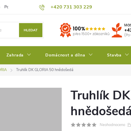
+420 731 303 229
Podmínky ochrany osobních údajů
Pěstitelský blog
Kalkulačka su
Mát
100%
+4
HLEDAT
přes 1500+ zákazníků
(Po
Zahrada
Domácnost a dílna
Stavba
ORIA
Truhlík DK GLORIA 50 hnědošedá
Truhlík D
hnědošed
P
Neohodnoceno