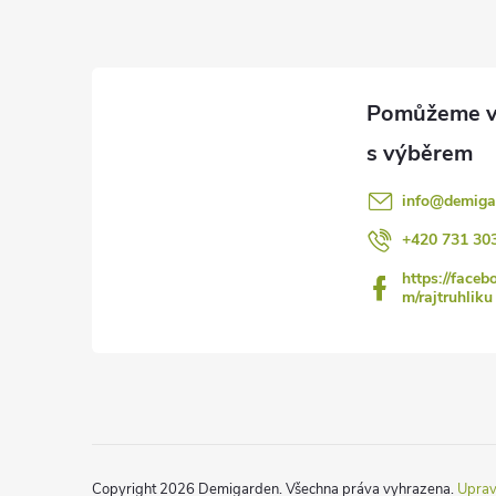
p
a
t
í
info
@
demiga
+420 731 30
https://faceb
m/rajtruhliku
Copyright 2026
Demigarden
. Všechna práva vyhrazena.
Uprav