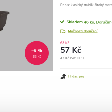
Popis: klasický truhlík široký mat
Skladem
46 ks
Možnosti doručení
63 Kč
57 Kč
–9 %
63 Kč
47 Kč bez DPH
Měrná
cena:
Hlídací pes