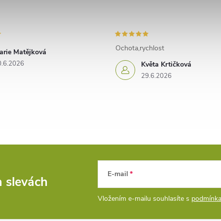
Ochota,rychlost
arie Matějková
0.6.2026
Květa Krtičková
29.6.2026
E-mail
a slevách
Vložením e-mailu souhlasíte s
podmínka