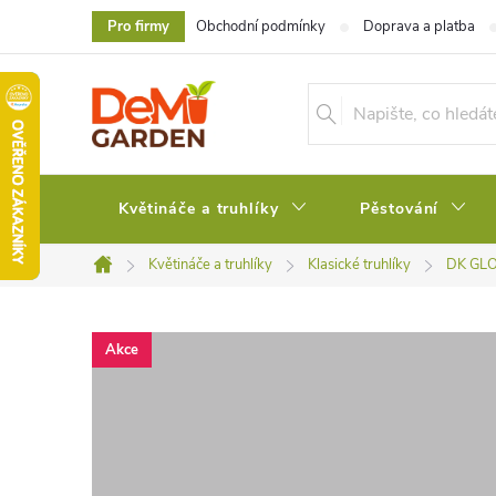
Přejít
Pro firmy
Obchodní podmínky
Doprava a platba
na
obsah
Květináče a truhlíky
Pěstování
Květináče a truhlíky
Klasické truhlíky
DK GL
Domů
Akce