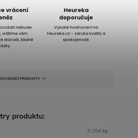
e vrácení
Heureka
eněz
doporučuje
produkt nebude
Vysoké hodnocení na
, vrátíme vám
Heureka.cz – záruka kvality a
é starosti, žádné
spokojenosti.
tázky.
OUVISEJÍCÍ PRODUKTY
try produktu:
:
0.354 kg