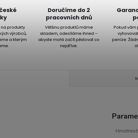
 české
Doručíme do 2
Garanc
ky
pracovních dnů
p
na produkty
Většinu produktů máme
Pokud vám 
kých výrobců,
skladem, odesíláme ihned –
vyhovovat
jeme a kterým
abyste mohli začít pěstovat co
peníze. Žádn
eme.
nejdříve.
o
S
Parame
Hmotnost