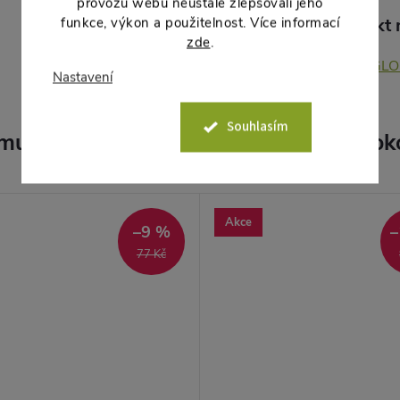
provozu webu neustále zlepšovali jeho
funkce, výkon a použitelnost. Více informací
Produkt n
zde
.
DK GLO
Nastavení
Souhlasím
muto produktu doporučujeme ještě dok
Akce
–9 %
–
77 Kč