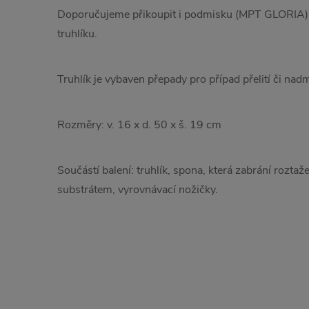
Doporučujeme přikoupit i podmisku (MPT GLORIA), k
truhlíku.
Truhlík je vybaven přepady pro případ přelití či na
Rozměry: v. 16 x d. 50 x š. 19 cm
Součástí balení: truhlík, spona, která zabrání roztaže
substrátem, vyrovnávací nožičky.