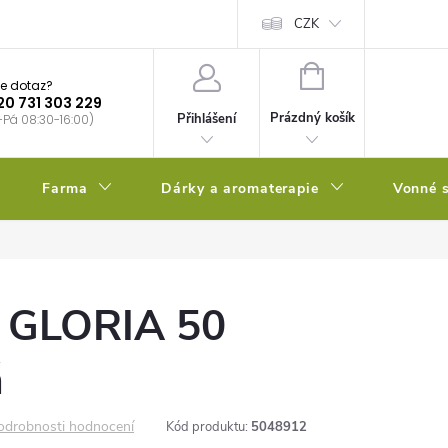
bstrátu
Kalendář výsevů
CZK
NÁKUPNÍ
e dotaz?
KOŠÍK
20 731 303 229
Prázdný košík
Přihlášení
-Pá 08:30-16:00)
Farma
Dárky a aromaterapie
Vonné s
K GLORIA 50
á
odrobnosti hodnocení
Kód produktu:
5048912