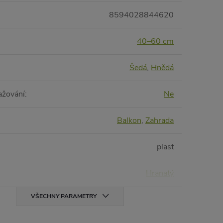
8594028844620
40–60 cm
Šedá
,
Hnědá
ažování
:
Ne
Balkon
,
Zahrada
plast
Hranatý
VŠECHNY PARAMETRY