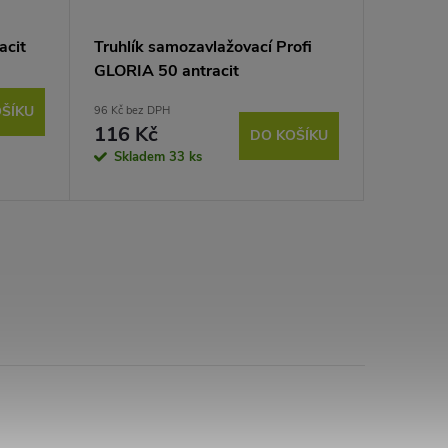
acit
Truhlík samozavlažovací Profi
Miska p
GLORIA 50 antracit
hnědoš
ŠÍKU
96 Kč bez DPH
21 Kč bez 
116 Kč
26 Kč
DO KOŠÍKU
Skladem
33 ks
Sklad