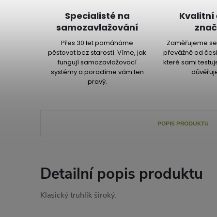
Specialisté na
Kvalitní
samozavlažování
znač
Přes 30 let pomáháme
Zaměřujeme se 
pěstovat bez starostí. Víme, jak
převážně od čes
fungují samozavlažovací
které sami testu
systémy a poradíme vám ten
důvěřuj
pravý.
POPIS PRODUKTU
Detailní popis produktu
Klasický truhlík široký.