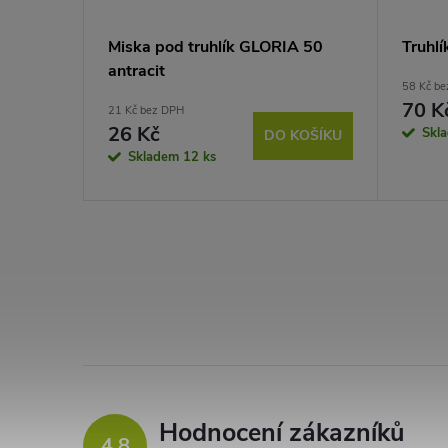
A 50
Miska pod truhlík GLORIA 50
Truhl
antracit
58 Kč b
70 K
21 Kč bez DPH
26 Kč
Skl
KOŠÍKU
DO KOŠÍKU
Skladem
12 ks
Hodnocení zákazníků
4,8