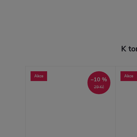
K to
Akce
Akce
–8 %
–10 %
25 Kč
29 Kč