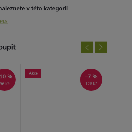
aleznete v této kategorii
RIA
oupit
Akce
Akce
10 %
–7 %
96 Kč
126 Kč