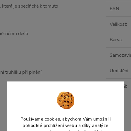
terá je specifická k tomuto
EAN
:
Velikost
:
dměrnému dešti.
Barva
:
Samozavl
Umístění
:
ní truhlíku při plnění
Materiál
:
Tvar
:
Používáme cookies, abychom Vám umožnili
pohodlné prohlížení webu a díky analýze