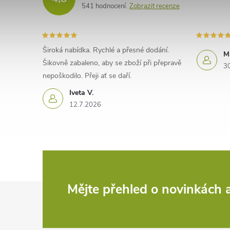
541 hodnocení
Zobrazit recenze
Široká nabídka. Rychlé a přesné dodání.
M
Šikovně zabaleno, aby se zboží při přepravě
3
nepoškodilo. Přeji ať se daří.
Iveta V.
12.7.2026
Z
Mějte přehled o novinkách
á