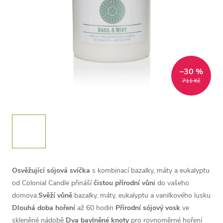
–30 %
711 Kč
Osvěžující sójová svíčka
s kombinací bazalky, máty a eukalyptu
od Colonial Candle přináší
čistou přírodní vůni
do vašeho
domova.
Svěží vůně
bazalky, máty, eukalyptu a vanilkového lusku
Dlouhá doba hoření
až 60 hodin
Přírodní sójový vosk
ve
skleněné nádobě
Dva bavlněné knoty
pro rovnoměrné hoření