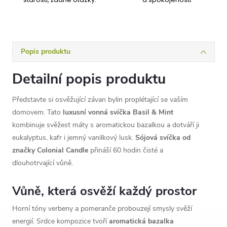
Popis produktu
Detailní popis produktu
Představte si osvěžující závan bylin proplétající se vaším
domovem. Tato
luxusní vonná svíčka Basil & Mint
kombinuje svěžest máty s aromatickou bazalkou a dotváří ji
eukalyptus, kafr i jemný vanilkový lusk.
Sójová svíčka od
značky Colonial Candle
přináší 60 hodin čisté a
dlouhotrvající vůně.
Vůně, která osvěží každý prostor
Horní tóny verbeny a pomeranče probouzejí smysly svěží
energií. Srdce kompozice tvoří
aromatická bazalka