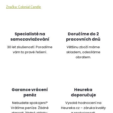
Značka:
Colonial Candle
Specialisté na
Doručíme do 2
samozavlažování
pracovních dnů
30 let zkušeností. Poradíme
Většinu zboží máme
vám to pravé řešení.
skladem, odesíláme
obratem.
Garance vrácení
Heureka
peněz
doporučuje
Nebudete spokojeni?
Vysoké hodnocení na
Vrátíme peníze. Žádné
Heureka.cz – záruka kvality
starosti, žádné otázky.
a spokojenosti.