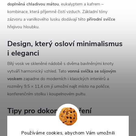
doplněná chladivou mátou
, eukalyptem a kafrem –
kombinace, která příjemně čistí vzduch. Základní tóny
zázvoru a vanilkového lusku dodávají této
přírodní svíčce
hřejivou hloubku.
Design, který osloví minimalismus
i eleganci
Bílý vosk ve skleněné nádobě s dvěma bavlněnými knoty
vytváří harmonický vzhled. Tato
vonná svíčka se sójovým
voskem
zapadne do moderních i klasických interiérů a
rozměry 9,5 × 11,4 cm jí umožní najít místo na poličce,
konferenčním stolku i koupelnovém pultu.
Tipy pro dokonalé hoření
První zapálení:
Nechte svíčku hořet alespoň 2–3 hodiny,
aby se vosk roztavil až ke krajům nádoby a předešlo se
Používáme cookies, abychom Vám umožnili