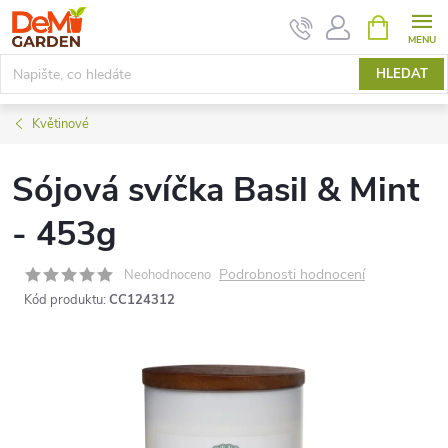
Přejít
NÁKUPNÍ
KOŠÍK
na
obsah
HLEDAT
Květinové
Sójová svíčka Basil & Mint
- 453g
Podrobnosti hodnocení
Neohodnoceno
Kód produktu:
CC124312