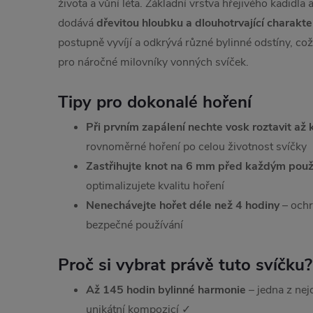
života a vůní léta. Základní vrstva hřejivého kadidla
dodává
dřevitou hloubku a dlouhotrvající charakte
postupně vyvíjí a odkrývá různé bylinné odstíny, což
pro náročné milovníky vonných svíček.
Tipy pro dokonalé hoření
Při prvním zapálení nechte vosk roztavit až
rovnoměrné hoření po celou životnost svíčky
Zastřihujte knot na 6 mm před každým použ
optimalizujete kvalitu hoření
Nenechávejte hořet déle než 4 hodiny
– ochrá
bezpečné používání
Proč si vybrat právě tuto svíčku?
Až 145 hodin bylinné harmonie
– jedna z nej
unikátní kompozicí ✓