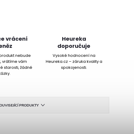
e vrácení
Heureka
eněz
doporučuje
produkt nebude
Vysoké hodnocení na
, vrátíme vám
Heureka.cz – záruka kvality a
é starosti, žádné
spokojenosti.
tázky.
OUVISEJÍCÍ PRODUKTY