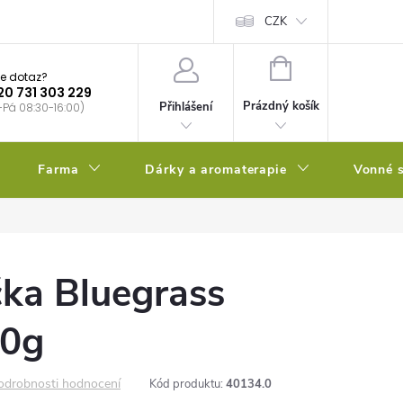
bstrátu
Kalendář výsevů
CZK
NÁKUPNÍ
e dotaz?
KOŠÍK
20 731 303 229
Prázdný košík
Přihlášení
-Pá 08:30-16:00)
Farma
Dárky a aromaterapie
Vonné s
čka Bluegrass
70g
odrobnosti hodnocení
Kód produktu:
40134.0