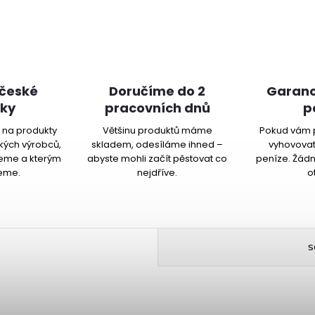
 české
Doručíme do 2
Garanc
ky
pracovních dnů
p
na produkty
Většinu produktů máme
Pokud vám 
kých výrobců,
skladem, odesíláme ihned –
vyhovovat
jeme a kterým
abyste mohli začít pěstovat co
peníze. Žádn
eme.
nejdříve.
o
S