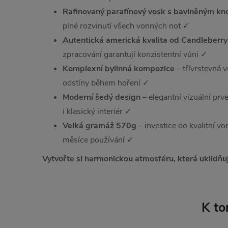
Rafinovaný parafínový vosk s bavlněným k
plné rozvinutí všech vonných not ✓
Autentická americká kvalita od Candleberry
zpracování garantují konzistentní vůni ✓
Komplexní bylinná kompozice
– třívrstevná v
odstíny během hoření ✓
Moderní šedý design
– elegantní vizuální prv
i klasický interiér ✓
Velká gramáž 570g
– investice do kvalitní vo
měsíce používání ✓
Vytvořte si harmonickou atmosféru, která uklidňuj
K to