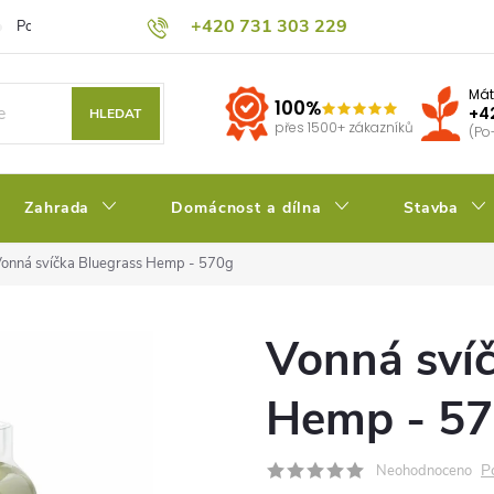
+420 731 303 229
Podmínky ochrany osobních údajů
Pěstitelský blog
Kalkulačka su
Mát
100%
+4
HLEDAT
přes 1500+ zákazníků
(Po
Zahrada
Domácnost a dílna
Stavba
onná svíčka Bluegrass Hemp - 570g
Vonná sví
Hemp - 5
P
Neohodnoceno