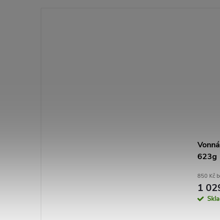
Vonná 
623g
850 Kč 
1 02
Skl