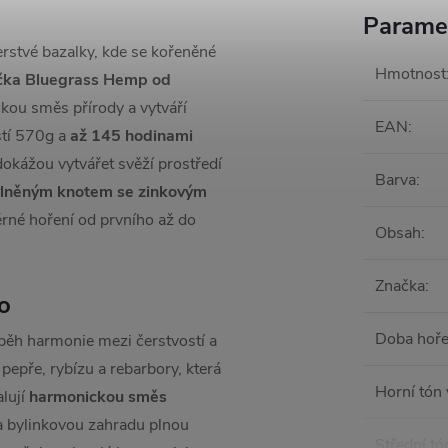
Parame
rstvé bazalky, kde se kořeněné
Hmotnost
íčka Bluegrass Hemp od
kou směs přírody a vytváří
EAN
:
stí 570g a
až 145 hodinami
 dokážou vytvářet svěží prostředí
Barva
:
avlněným knotem se zinkovým
ěrné hoření od prvního až do
Obsah
:
Značka
:
o
Doba hoře
běh harmonie mezi čerstvostí a
epře, rybízu a rebarbory, která
Horní tón
alují
harmonickou směs
a bylinkovou zahradu plnou
Střední tó