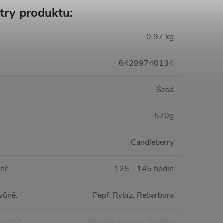
try produktu:
:
0.97 kg
64289740134
Šedá
570g
Candleberry
ní
:
125 - 145 hodin
 vůně
:
Pepř, Rybíz, Rebarbora
n vůně
:
Bazalka, Bobule, Skořice