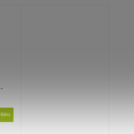
 -
ŠÍKU