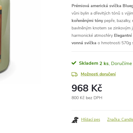
Prémiová americká svíčka Blue
vůni bylin a dřevitých tónů s vý
kořeněnými tóny
pepře, bazalky, 
bavlněným knotem se zinkovým 
harmonické atmosféry
Elegantní
vonná svíčka
o hmotnosti 570g s
Skladem
2 ks
Možnosti doručení
968 Kč
800 Kč bez DPH
Měrná
cena:
Hlídací pes
Značka:
Candl