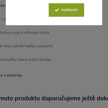
notem
– zajišťuje čisté hoření a
Souhlasím
– prémiové materiály a pečlivé
ůně se vyvíjí a odhaluje různé
ek, který zkrášlí každý současný
nné svíčky, která vydrží dlouhé
e a inspiruje.
muto produktu doporučujeme ještě dok