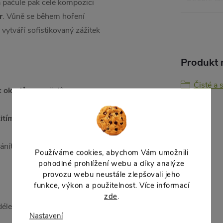
 a pačule pak celé kompozici
r
. Vůně se během hoření
 vytváří sofistikovaný zážitek
Produkt n
Čisté a 
 k okrajům
– zajistíte
itím
– prodloužíte životnost a
níte intenzitu vůně a zajistíte
Používáme cookies, abychom Vám umožnili
pohodlné prohlížení webu a díky analýze
provozu webu neustále zlepšovali jeho
funkce, výkon a použitelnost. Více informací
zde
.
déle hořících luxusních svíček s
Nastavení