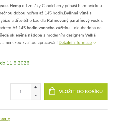
grass Hemp
od značky Candleberry přináší harmonickou
jimečnou dobou hoření až 145 hodin.
Bylinná vůně s
rybízu a dřevitého kadidla
Rafinovaný parafínový vosk
s
jádrem
Až 145 hodin vonného zážitku
– dlouhodobá do
 šedá skleněná nádoba
s moderním designem
Velká
 americkou kvalitou zpracování
Detailní informace
11.8.2026
VLOŽIT DO KOŠÍKU
eberry