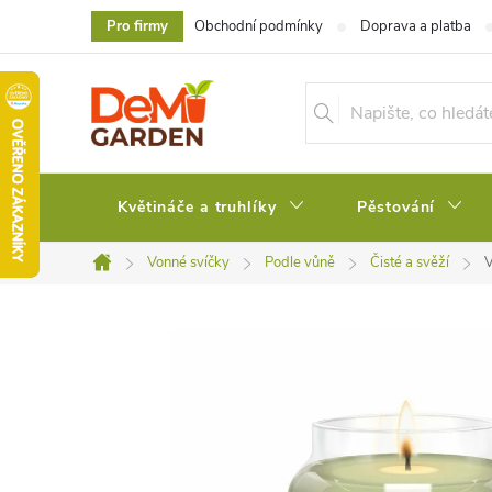
Přejít
Pro firmy
Obchodní podmínky
Doprava a platba
na
obsah
Květináče a truhlíky
Pěstování
Vonné svíčky
Podle vůně
Čisté a svěží
V
Domů