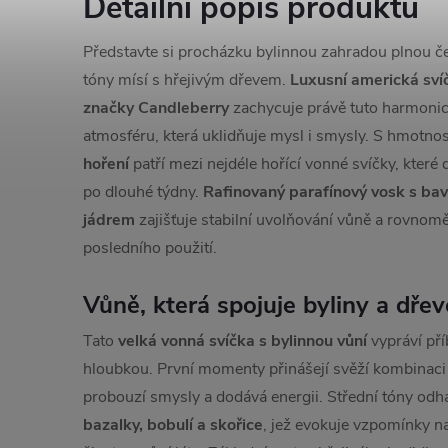
Detailní popis produktu
Představte si procházku bylinnou zahradou plnou če
tóny mísí s hřejivým dřevem.
Luxusní americká sv
značky Candleberry
zachycuje právě tuto harmonic
atmosféru, která uklidňuje mysl i smysly. S hmotno
hoření
patří mezi nejdéle hořící vonné svíčky, které
po dlouhé týdny.
Rafinovaný parafínový vosk s b
jádrem
zajišťuje stabilní uvolňování vůně a rovnom
posledního použití.
Vůně, která spojuje byliny a dřev
Tato
velká vonná svíčka s bylinnou vůní
vypráví pří
hloubkou. První momenty přinášejí svěží kombinaci p
probouzí smysly a dodává energii. Střední tóny odh
bazalky, bobulí a skořice
, jež evokuje vzpomínky n