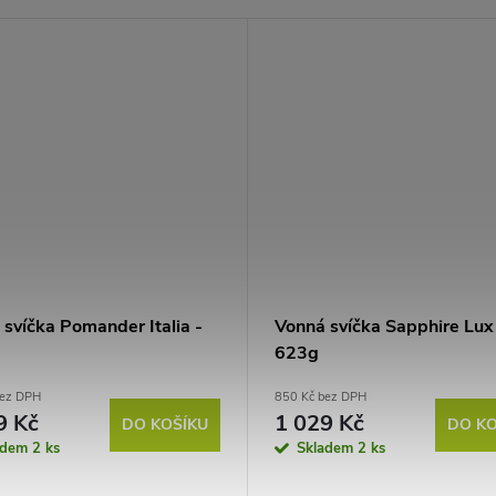
svíčka Pomander Italia -
Vonná svíčka Sapphire Lux
623g
bez DPH
850 Kč bez DPH
9 Kč
1 029 Kč
DO KOŠÍKU
DO KO
adem
2 ks
Skladem
2 ks