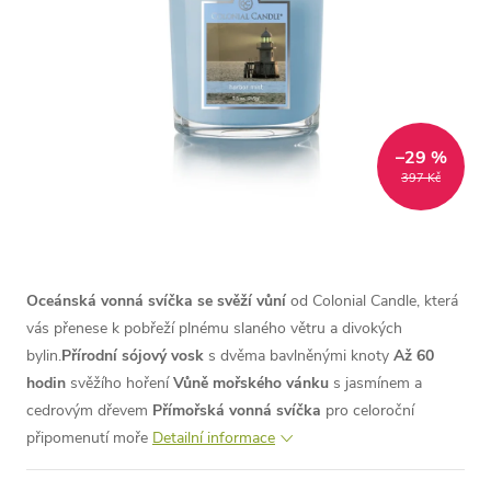
–29 %
397 Kč
Oceánská vonná svíčka se svěží vůní
od Colonial Candle, která
vás přenese k pobřeží plnému slaného větru a divokých
bylin.
Přírodní sójový vosk
s dvěma bavlněnými knoty
Až 60
hodin
svěžího hoření
Vůně mořského vánku
s jasmínem a
cedrovým dřevem
Přímořská vonná svíčka
pro celoroční
připomenutí moře
Detailní informace