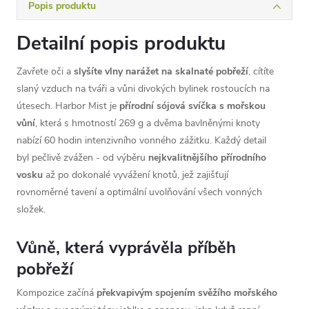
Popis produktu
Detailní popis produktu
Zavřete oči a
slyšíte vlny narážet na skalnaté pobřeží
, cítíte
slaný vzduch na tváři a vůni divokých bylinek rostoucích na
útesech. Harbor Mist je
přírodní sójová svíčka s mořskou
vůní
, která s hmotností 269 g a dvěma bavlněnými knoty
nabízí 60 hodin intenzivního vonného zážitku. Každý detail
byl pečlivě zvážen - od výběru
nejkvalitnějšího přírodního
vosku
až po dokonalé vyvážení knotů, jež zajišťují
rovnoměrné tavení a optimální uvolňování všech vonných
složek.
Vůně, která vyprávěla příběh
pobřeží
Kompozice začíná
překvapivým spojením svěžího mořského