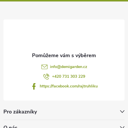
a
t
í
info
@
demigarden.cz
+420 731 303 229
https://facebook.com/rajtruhliku
Pro zákazníky
O nás