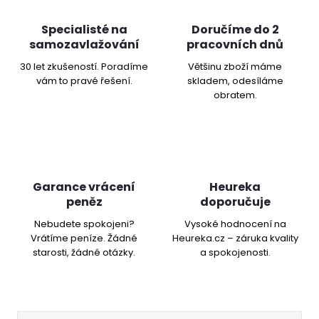
Specialisté na
Doručíme do 2
samozavlažování
pracovních dnů
30 let zkušeností. Poradíme
Většinu zboží máme
vám to pravé řešení.
skladem, odesíláme
obratem.
Garance vrácení
Heureka
peněz
doporučuje
Nebudete spokojeni?
Vysoké hodnocení na
Vrátíme peníze. Žádné
Heureka.cz – záruka kvality
starosti, žádné otázky.
a spokojenosti.