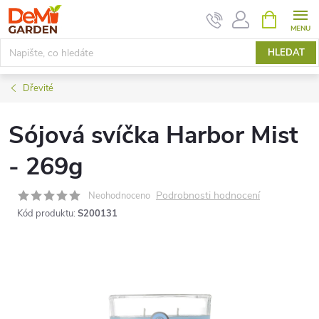
Přejít
NÁKUPNÍ
KOŠÍK
na
obsah
HLEDAT
Dřevité
Sójová svíčka Harbor Mist
- 269g
Podrobnosti hodnocení
Neohodnoceno
Kód produktu:
S200131