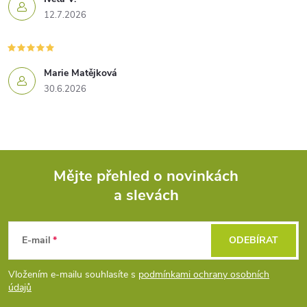
12.7.2026
Marie Matějková
30.6.2026
Mějte přehled o novinkách
a slevách
Z
á
E-mail
ODEBÍRAT
p
Vložením e-mailu souhlasíte s
podmínkami ochrany osobních
údajů