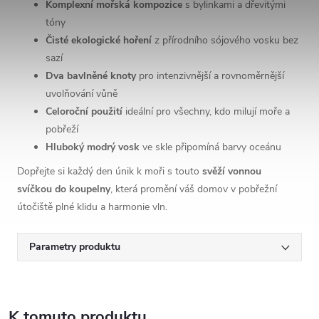
Komplexní mořská kompozice
s bylinkami a dřevitými
tóny
Čisté ekologické hoření
z přírodního sójového vosku bez
sazí
Dva bavlněné knoty
pro intenzivnější a rovnoměrnější
uvolňování vůně
Celoroční použití
ideální pro všechny, kdo milují moře a
pobřeží
Hluboký modrý vosk
ve skle připomíná barvy oceánu
Dopřejte si každý den únik k moři s touto
svěží vonnou
svíčkou do koupelny
, která promění váš domov v pobřežní
útočiště plné klidu a harmonie vln.
Parametry produktu
K tomuto produktu