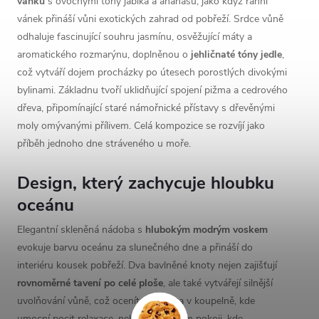
vánku
s ovocnými tóny jablka a ananasu, jako když ranní
vánek přináší vůni exotických zahrad od pobřeží. Srdce vůně
odhaluje fascinující souhru jasmínu, osvěžující máty a
aromatického rozmarýnu, doplněnou o
jehličnaté tóny jedle
,
což vytváří dojem procházky po útesech porostlých divokými
bylinami. Základnu tvoří uklidňující spojení pižma a cedrového
dřeva, připomínající staré námořnické přístavy s dřevěnými
moly omývanými přílivem. Celá kompozice se rozvíjí jako
příběh jednoho dne stráveného u moře.
Design, který zachycuje hloubku
oceánu
Elegantní skleněná nádoba s
hlubokým modrým voskem
evokuje barvu oceánu za slunečného dne a přináší do
interiéru kousek pobřeží. Dva bavlněné knoty nejen zajišťují
rovnoměrné tavení po celé ploše
, ale také vytvářejí silnější
uvolňování vůně, což oceníte zejména v koupelně, kde
umocní pocit relaxace, nebo v obývacím pokoji, kde