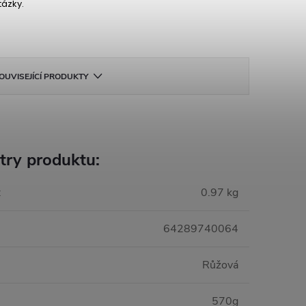
tázky.
OUVISEJÍCÍ PRODUKTY
try produktu:
:
0.97 kg
64289740064
Růžová
570g