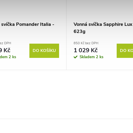
svíčka Pomander Italia -
Vonná svíčka Sapphire Lux
623g
bez DPH
850 Kč bez DPH
9 Kč
1 029 Kč
DO KOŠÍKU
DO KO
adem
2 ks
Skladem
2 ks