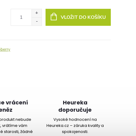
VLOŽIT DO KOŠÍKU
eberry
e vrácení
Heureka
eněz
doporučuje
produkt nebude
Vysoké hodnocení na
, vrátíme vám
Heureka.cz – záruka kvality a
é starosti, žádné
spokojenosti.