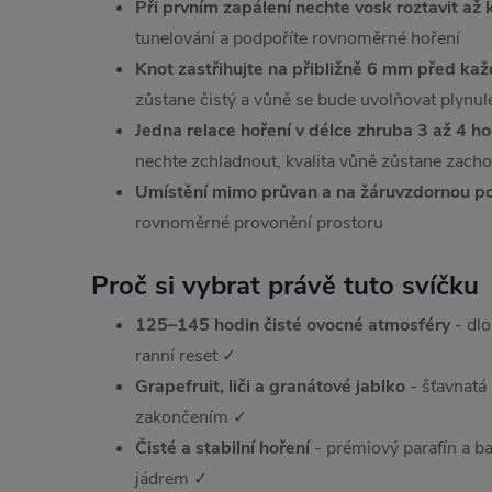
Při prvním zapálení nechte vosk roztavit až 
tunelování a podpoříte rovnoměrné hoření
Knot zastřihujte na přibližně 6 mm před ka
zůstane čistý a vůně se bude uvolňovat plynul
Jedna relace hoření v délce zhruba 3 až 4 ho
nechte zchladnout, kvalita vůně zůstane zach
Umístění mimo průvan a na žáruvzdornou p
rovnoměrné provonění prostoru
Proč si vybrat právě tuto svíčku
125–145 hodin čisté ovocné atmosféry
- dlo
ranní reset ✓
Grapefruit, liči a granátové jablko
- šťavnatá
zakončením ✓
Čisté a stabilní hoření
- prémiový parafín a b
jádrem ✓