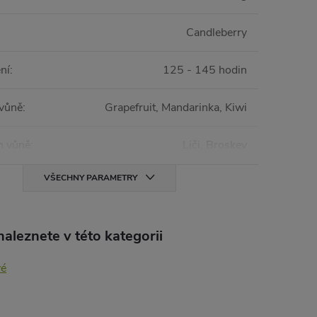
Candleberry
ní
:
125 - 145 hodin
 vůně
:
Grapefruit, Mandarinka, Kiwi
n vůně
:
Liči, Broskev
VŠECHNY PARAMETRY
aleznete v této kategorii
vé