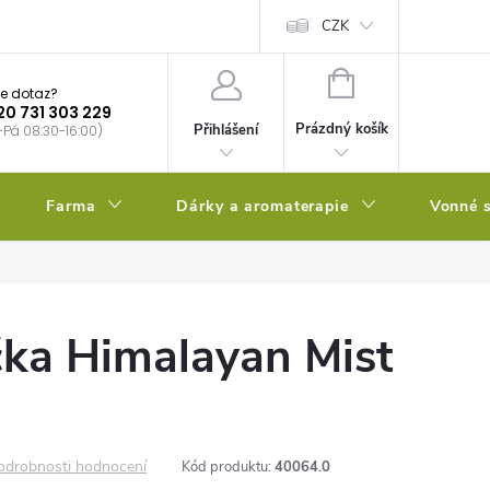
bstrátu
Kalendář výsevů
CZK
NÁKUPNÍ
e dotaz?
KOŠÍK
20 731 303 229
Prázdný košík
Přihlášení
-Pá 08:30-16:00)
Farma
Dárky a aromaterapie
Vonné s
čka Himalayan Mist
odrobnosti hodnocení
Kód produktu:
40064.0