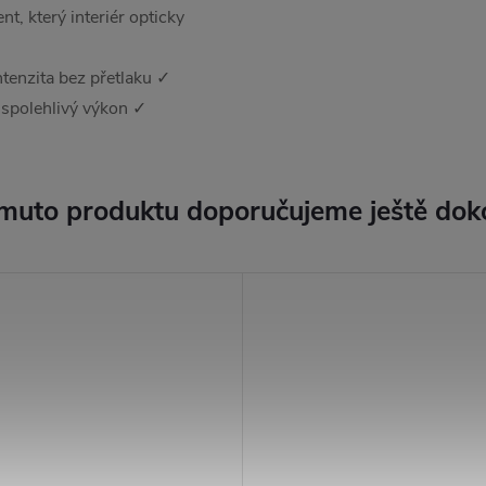
nt, který interiér opticky
ntenzita bez přetlaku ✓
spolehlivý výkon ✓
muto produktu doporučujeme ještě dok