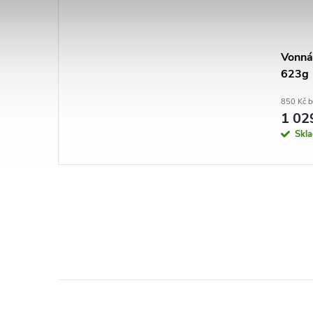
Vonná 
623g
850 Kč 
1 02
Skl