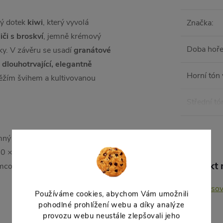
ký dotek
kiwi
, který vyvolá
Značka
:
liči s broskví
, jemně krémový
Doba hoře
ky. V závěru se usadí
granátové
o
dlouhotrvající, elegantně
Horní tón
ěžím švihem a kultivovanou
Střední tó
ný tón himalájské soli a
,50 × 9,50 × 14,50 cm dávají
Produkt n
ímco jemné světelné odlesky při
Citruso
Používáme cookies, abychom Vám umožnili
pohodlné prohlížení webu a díky analýze
provozu webu neustále zlepšovali jeho