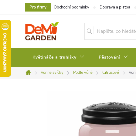
Přejít
Pro firmy
Obchodní podmínky
Doprava a platba
na
obsah
Květináče a truhlíky
Pěstování
Vonné svíčky
Podle vůně
Citrusové
Von
Domů