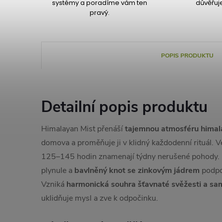
systémy a poradíme vám ten
důvěřuj
pravý.
POPIS PRODUKTU
Detailní popis produktu
Himalayan Mist přenáší
tajemnou atmosféru himalá
domova a proměňuje ji v klidný každodenní rituál. 
125–145 hodin znamenají týdny nerušené pohody.
plynule a
bavlněný knot se zinkovým jádrem
podpor
Vzniká
harmonická souhra šťavnaté svěžesti a s
uklidňuje mysl a zve k odpočinku.