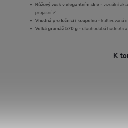
Růžový vosk v elegantním skle
- vizuální akce
projasní ✓
Vhodná pro ložnici i koupelnu
- kultivovaná i
Velká gramáž 570 g
- dlouhodobá hodnota a 
K to