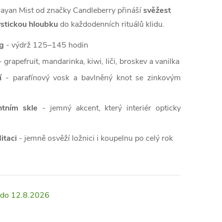
layan Mist od značky Candleberry přináší
svěžest
stickou hloubku
do každodenních rituálů klidu.
0g
- výdrž 125–145 hodin
 grapefruit, mandarinka, kiwi, liči, broskev a vanilka
í
- parafínový vosk a bavlněný knot se zinkovým
ntním skle
- jemný akcent, který interiér opticky
itaci
- jemně osvěží ložnici i koupelnu po celý rok
12.8.2026