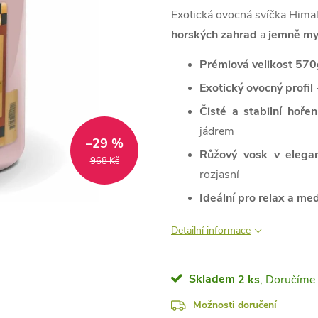
Exotická ovocná svíčka Hima
horských zahrad
a
jemně my
Prémiová velikost 57
Exotický ovocný profil
-
Čisté a stabilní hořen
jádrem
–29 %
Růžový vosk v elega
968 Kč
rozjasní
Ideální pro relax a med
Detailní informace
Skladem
2 ks
Možnosti doručení