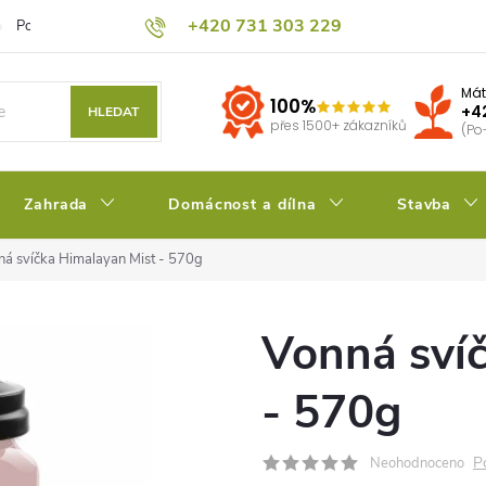
+420 731 303 229
Podmínky ochrany osobních údajů
Pěstitelský blog
Kalkulačka su
Mát
100%
+4
HLEDAT
přes 1500+ zákazníků
(Po
Zahrada
Domácnost a dílna
Stavba
ná svíčka Himalayan Mist - 570g
Vonná sví
- 570g
P
Neohodnoceno