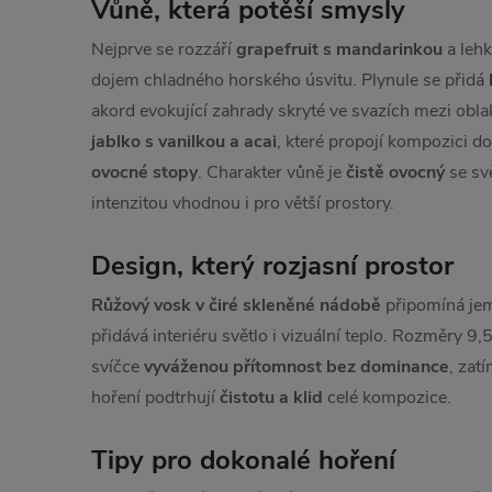
Vůně, která potěší smysly
Nejprve se rozzáří
grapefruit s mandarinkou
a leh
dojem chladného horského úsvitu. Plynule se přidá
akord evokující zahrady skryté ve svazích mezi obla
jablko s vanilkou a acai
, které propojí kompozici d
ovocné stopy
. Charakter vůně je
čistě ovocný
se sv
intenzitou vhodnou i pro větší prostory.
Design, který rozjasní prostor
Růžový vosk v čiré skleněné nádobě
připomíná jem
přidává interiéru světlo i vizuální teplo. Rozměry 9
svíčce
vyváženou přítomnost bez dominance
, zat
hoření podtrhují
čistotu a klid
celé kompozice.
Tipy pro dokonalé hoření