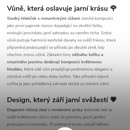
Vůně, která oslavuje jarní krásu 🌹
Sladký hřebíček s romantickými růžemi
otevírá kompozici
jako první paprsek slunce dopadající na okvětní lístky,
evokující procházku jarní zahradou za ranního ticha. Srdce
vůně pulzuje harmonií exotické davany se svěží trávou, která
připomíná probouzející se přírodu po dlouhé zimě, kdy
všechno znovu ožívá. Základní tóny
něžného šeříku a
smyslného jasmínu dodávají kompozici květinovou
hloubku
, která celé vůni propůjčuje podmanivou eleganci a
zůstává svěží po celou dobu hoření. Tato přírodní sójová
svíčka je jako pohádková zahrada skrytá za starými zdmi.
Design, který září jarní svěžestí 💗
Elegantní růžový obal s moderními prvky
dokonale ladí se
svěží květinovou vůní a vnáší do prostoru pocit jarního
probuzení a romantiky. Tři prémiové knoty vytváří během