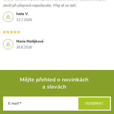
zboží při přepravě nepoškodilo. Přeji ať se daří.
Iveta V.
12.7.2026
Marie Matějková
30.6.2026
Mějte přehled o novinkách
a slevách
Z
á
E-mail
ODEBÍRAT