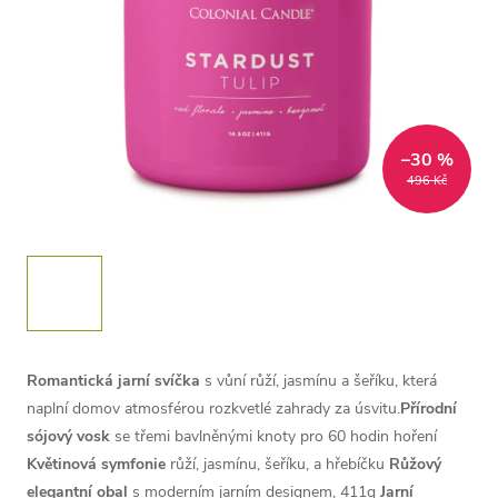
–30 %
496 Kč
Romantická jarní svíčka
s vůní růží, jasmínu a šeříku, která
naplní domov atmosférou rozkvetlé zahrady za úsvitu.
Přírodní
sójový vosk
se třemi bavlněnými knoty pro 60 hodin hoření
Květinová symfonie
růží, jasmínu, šeříku, a hřebíčku
Růžový
elegantní obal
s moderním jarním designem, 411g
Jarní