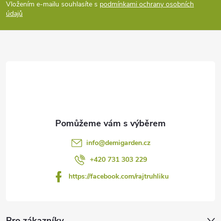
p
Vložením e-mailu souhlasíte s
podmínkami ochrany osobních
údajů
a
t
í
info
@
demigarden.cz
+420 731 303 229
https://facebook.com/rajtruhliku
Pro zákazníky