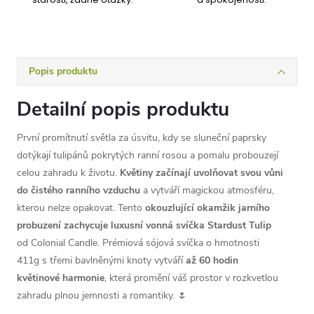
Popis produktu
Detailní popis produktu
První promítnutí světla za úsvitu, kdy se sluneční paprsky
dotýkají tulipánů pokrytých ranní rosou a pomalu probouzejí
celou zahradu k životu.
Květiny začínají uvolňovat svou vůni
do čistého ranního vzduchu
a vytváří magickou atmosféru,
kterou nelze opakovat. Tento
okouzlující okamžik jarního
probuzení zachycuje luxusní vonná svíčka Stardust Tulip
od Colonial Candle. Prémiová sójová svíčka o hmotnosti
411g s třemi bavlněnými knoty vytváří
až 60 hodin
květinové harmonie
, která promění váš prostor v rozkvetlou
zahradu plnou jemnosti a romantiky. 🌷