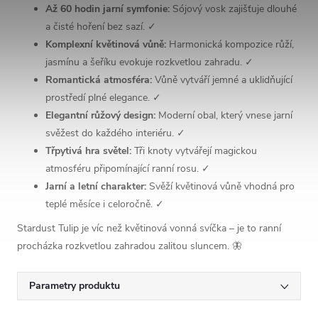
Až 60 hodin jarní symfonie:
Sójový vosk zajišťuje dlouhé
a čisté hoření bez sazí. ✓
Komplexní květinová vůně:
Harmonická kompozice růží,
jasmínu a šeříku evokuje rozkvetlou zahradu. ✓
Romantická atmosféra:
Vůně vytváří jemné a uklidňující
prostředí plné elegance. ✓
Elegantní růžový design:
Moderní obal, který vnese jarní
svěžest do každého interiéru. ✓
Třpytivá hra světel:
Tři knoty vytvářejí magickou
atmosféru připomínající ranní rosu. ✓
Jarní a letní charakter:
Svěží květinová vůně vhodná pro
teplé měsíce i celoročně. ✓
Stardust Tulip je víc než květinová vonná svíčka – je to ranní
procházka rozkvetlou zahradou zalitou sluncem. 🦋
Parametry produktu