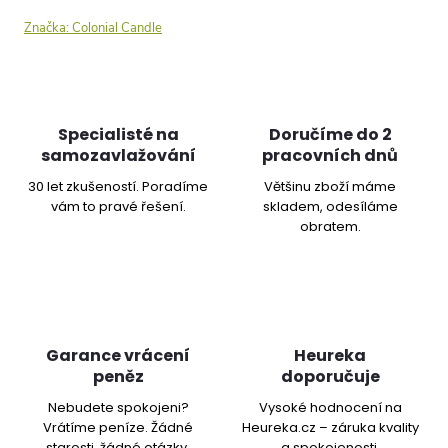
Značka:
Colonial Candle
Specialisté na
Doručíme do 2
samozavlažování
pracovních dnů
30 let zkušeností. Poradíme
Většinu zboží máme
vám to pravé řešení.
skladem, odesíláme
obratem.
Garance vrácení
Heureka
peněz
doporučuje
Nebudete spokojeni?
Vysoké hodnocení na
Vrátíme peníze. Žádné
Heureka.cz – záruka kvality
starosti, žádné otázky.
a spokojenosti.