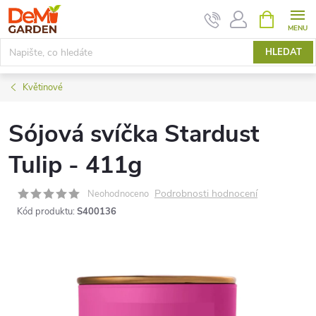
Přejít
NÁKUPNÍ
KOŠÍK
na
obsah
HLEDAT
Květinové
Sójová svíčka Stardust
Tulip - 411g
Podrobnosti hodnocení
Neohodnoceno
Kód produktu:
S400136