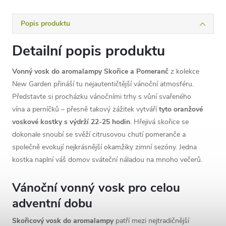
Popis produktu
Detailní popis produktu
Vonný vosk do aromalampy Skořice a Pomeranč
z kolekce
New Garden přináší tu nejautentičtější vánoční atmosféru.
Představte si procházku vánočními trhy s vůní svařeného
vína a perníčků – přesně takový zážitek vytváří
tyto oranžové
voskové kostky s výdrží 22-25 hodin
. Hřejivá skořice se
dokonale snoubí se svěží citrusovou chutí pomeranče a
společně evokují nejkrásnější okamžiky zimní sezóny. Jedna
kostka naplní váš domov sváteční náladou na mnoho večerů.
Vánoční vonný vosk pro celou
adventní dobu
Skořicový vosk do aromalampy
patří mezi nejtradičnější