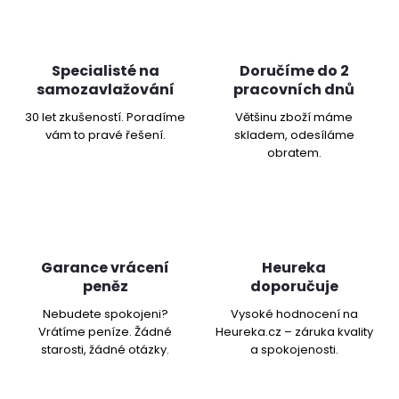
Specialisté na
Doručíme do 2
samozavlažování
pracovních dnů
30 let zkušeností. Poradíme
Většinu zboží máme
vám to pravé řešení.
skladem, odesíláme
obratem.
Garance vrácení
Heureka
peněz
doporučuje
Nebudete spokojeni?
Vysoké hodnocení na
Vrátíme peníze. Žádné
Heureka.cz – záruka kvality
starosti, žádné otázky.
a spokojenosti.