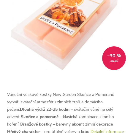
–30 %
36 Kč
Vánoční voskové kostky New Garden Skořice a Pomeranč
vytváří sváteční atmosféru zimních trhů a domácího
pečení.
Dlouhá výdrž 22-25 hodin
– sváteční vůně na celý
advent
Skořice a pomeranč
– klasická kombinace zimního
koření
Oranžové kostky
– barevný akcent zimní dekorace
Hřejivý charakter
– pro útulné večery u krbu
Detailní informace