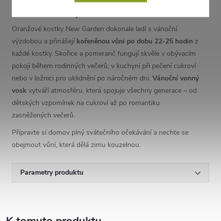
zimní večery
Oranžové kostky New Garden dokonale ladí s vánoční
výzdobou a přinášejí
kořeněnou vůni po dobu 22-25 hodin
z
každé kostky. Skořice a pomeranč fungují skvěle v obývacím
pokoji během rodinných večerů, v kuchyni při pečení cukroví
nebo v ložnici pro uklidnění po náročném dni.
Vánoční vonný
vosk
vytváří atmosféru, která spojuje všechny generace – od
dětských vzpomínek na cukroví až po romantiku
zasněžených večerů.
Připravte si domov plný svátečního očekávání a nechte se
obejmout vůní, která dělá zimu kouzelnou.
Parametry produktu
K tomuto produktu