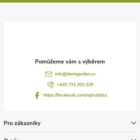
a
t
í
info
@
demigarden.cz
+420 731 303 229
https://facebook.com/rajtruhliku
Pro zákazníky