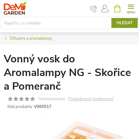
Přejít
NÁKUPNÍ
KOŠÍK
na
obsah
HLEDAT
Difuzéry a aromalampy
Vonný vosk do
Aromalampy NG - Skořice
a Pomeranč
Podrobnosti hodnocení
Neohodnoceno
Kód produktu:
V000517