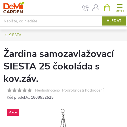
Přejít
NÁKUPNÍ
KOŠÍK
na
obsah
HLEDAT
SIESTA
Žardina samozavlažovací
SIESTA 25 čokoláda s
kov.záv.
Podrobnosti hodnocení
Neohodnoceno
Kód produktu:
1808532525
Akce