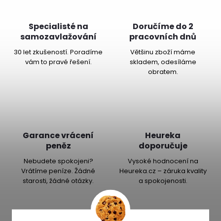
Specialisté na
Doručíme do 2
samozavlažování
pracovních dnů
30 let zkušeností. Poradíme
Většinu zboží máme
vám to pravé řešení.
skladem, odesíláme
obratem.
Garance vrácení
Heureka
peněz
doporučuje
Nebudete spokojeni?
Vysoké hodnocení na
Vrátíme peníze. Žádné
Heureka.cz – záruka kvality
starosti, žádné otázky.
a spokojenosti.