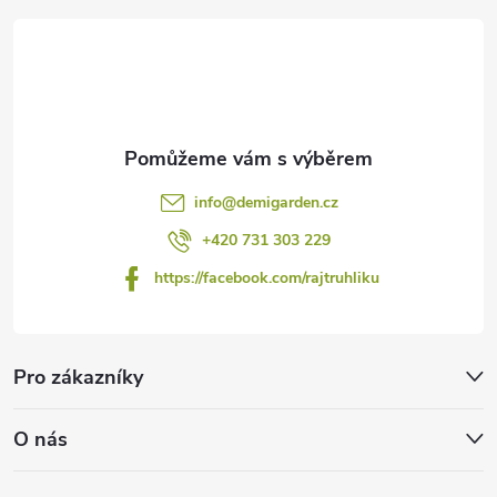
t
í
info
@
demigarden.cz
+420 731 303 229
https://facebook.com/rajtruhliku
Pro zákazníky
O nás