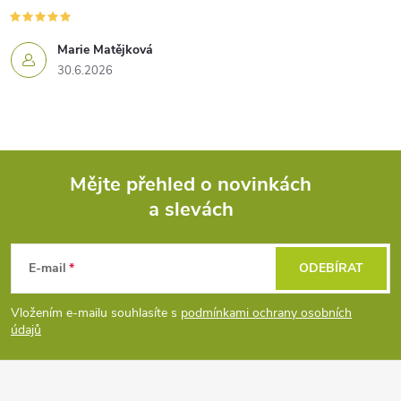
Marie Matějková
30.6.2026
Mějte přehled o novinkách
a slevách
Z
á
E-mail
ODEBÍRAT
p
Vložením e-mailu souhlasíte s
podmínkami ochrany osobních
údajů
a