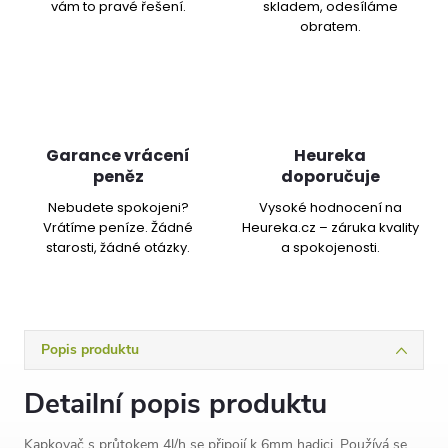
vám to pravé řešení.
skladem, odesíláme
obratem.
Garance vrácení
Heureka
peněz
doporučuje
Nebudete spokojeni?
Vysoké hodnocení na
Vrátíme peníze. Žádné
Heureka.cz – záruka kvality
starosti, žádné otázky.
a spokojenosti.
Popis produktu
Detailní popis produktu
Kapkovač s průtokem 4l/h se připojí k 6mm hadici. Používá se