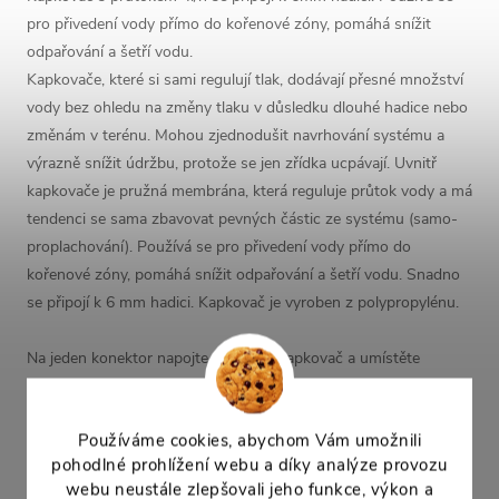
pro přivedení vody přímo do kořenové zóny, pomáhá snížit
odpařování a šetří vodu.
Kapkovače, které si sami regulují tlak, dodávají přesné množství
vody bez ohledu na změny tlaku v důsledku dlouhé hadice nebo
změnám v terénu. Mohou zjednodušit navrhování systému a
výrazně snížit údržbu, protože se jen zřídka ucpávají. Uvnitř
kapkovače je pružná membrána, která reguluje průtok vody a má
tendenci se sama zbavovat pevných částic ze systému (samo-
proplachování). Používá se pro přivedení vody přímo do
kořenové zóny, pomáhá snížit odpařování a šetří vodu. Snadno
se připojí k 6 mm hadici. Kapkovač je vyroben z polypropylénu.
Na jeden konektor napojte jen jeden kapkovač a umístěte
kapkovač ke kořenům rostliny. Hadičku i kapkovač můžete
zahrnou mulčovací kůrou nebo jiným substrátem.
Používáme cookies, abychom Vám umožnili
pohodlné prohlížení webu a díky analýze provozu
Kapkovač je vhodný i pro skleníky a může se napojit přímo do
webu neustále zlepšovali jeho funkce, výkon a
obrubníku GARDEN DIAMOND, distribuční nebo kapkovací