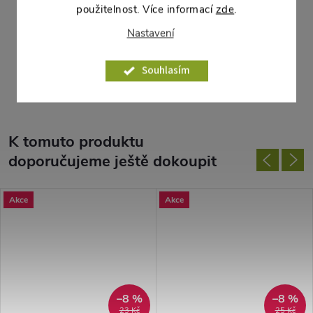
použitelnost. Více informací
zde
.
hadice pomocí universálního děrovače. Postup při napojování
Nastavení
kapkovače je identický jako při napojování postřikovače.
Souhlasím
Parametry produktu
K tomuto produktu
doporučujeme ještě dokoupit
Akce
Akce
–8 %
–8 %
23 Kč
25 Kč