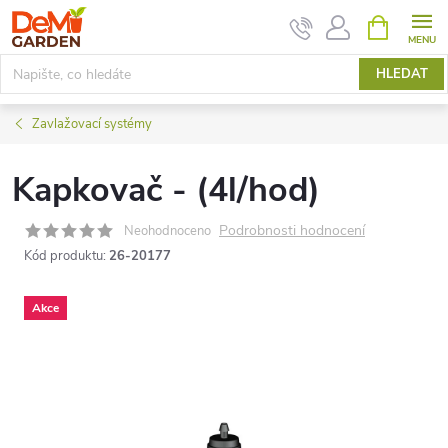
Přejít
NÁKUPNÍ
KOŠÍK
na
obsah
HLEDAT
Zavlažovací systémy
Kapkovač - (4l/hod)
Podrobnosti hodnocení
Neohodnoceno
Kód produktu:
26-20177
Akce