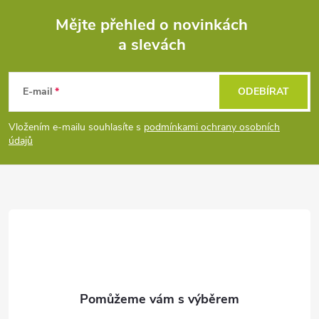
Mějte přehled o novinkách
a slevách
Z
á
E-mail
ODEBÍRAT
p
Vložením e-mailu souhlasíte s
podmínkami ochrany osobních
údajů
a
t
í