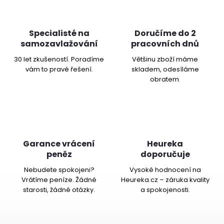
Specialisté na
Doručíme do 2
samozavlažování
pracovních dnů
30 let zkušeností. Poradíme
Většinu zboží máme
vám to pravé řešení.
skladem, odesíláme
obratem.
Garance vrácení
Heureka
peněz
doporučuje
Nebudete spokojeni?
Vysoké hodnocení na
Vrátíme peníze. Žádné
Heureka.cz – záruka kvality
starosti, žádné otázky.
a spokojenosti.