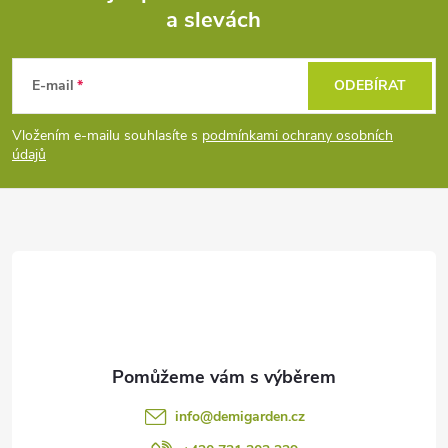
a slevách
Z
á
E-mail
ODEBÍRAT
p
Vložením e-mailu souhlasíte s
podmínkami ochrany osobních
údajů
a
t
í
info
@
demigarden.cz