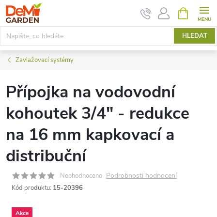
Přejít
NÁKUPNÍ
KOŠÍK
na
obsah
HLEDAT
Zavlažovací systémy
Přípojka na vodovodní
kohoutek 3/4" - redukce
na 16 mm kapkovací a
distribuční
Podrobnosti hodnocení
Neohodnoceno
Kód produktu:
15-20396
Akce