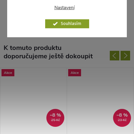
ventilu
Nastavení
Parametry produktu
Souhlasím
K tomuto produktu
doporučujeme ještě dokoupit
Akce
Akce
–8 %
–8 %
25 Kč
23 Kč