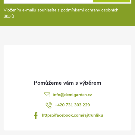
p
Vložením e-mailu souhlasíte s
podmínkami ochrany osobních
údajů
a
t
í
info
@
demigarden.cz
+420 731 303 229
https://facebook.com/rajtruhliku