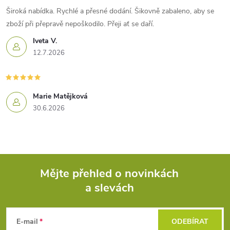
Široká nabídka. Rychlé a přesné dodání. Šikovně zabaleno, aby se
zboží při přepravě nepoškodilo. Přeji ať se daří.
Iveta V.
12.7.2026
Marie Matějková
30.6.2026
Mějte přehled o novinkách
a slevách
Z
á
E-mail
ODEBÍRAT