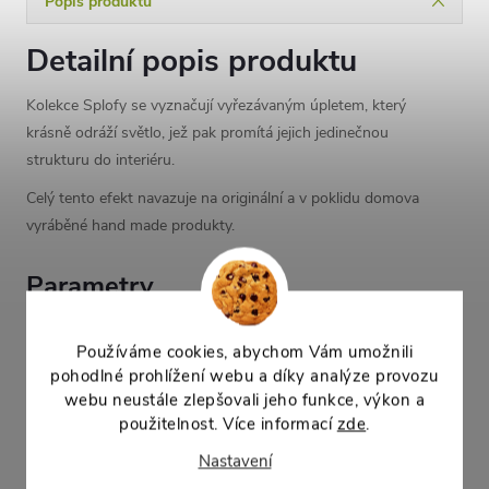
Popis produktu
Detailní popis produktu
Kolekce Splofy se vyznačují vyřezávaným úpletem, který
krásně odráží světlo, jež pak promítá jejich jedinečnou
strukturu do interiéru.
Celý tento efekt navazuje na originální a v poklidu domova
vyráběné hand made produkty.
Parametry
průměr: 29,5cm
výška: 24,9cm
Používáme cookies, abychom Vám umožnili
pohodlné prohlížení webu a díky analýze provozu
objem: 11,5l
webu neustále zlepšovali jeho funkce, výkon a
materiál: plast
použitelnost. Více informací
zde
.
Nastavení
Parametry produktu