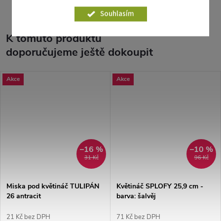
Souhlasím
K tomuto produktu
doporučujeme ještě dokoupit
Akce
Akce
–16 %
–10 %
31 Kč
96 Kč
Miska pod květináč TULIPÁN
Květináč SPLOFY 25,9 cm -
26 antracit
barva: šalvěj
21 Kč bez DPH
71 Kč bez DPH