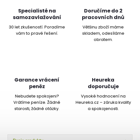
Specialisté na
Doručíme do 2
samozavlažování
pracovních dnů
30 let zkušeností. Poradíme
Většinu zboží máme
vám to pravé řešení.
skladem, odesíláme
obratem.
Garance vrácení
Heureka
peněz
doporučuje
Nebudete spokojeni?
Vysoké hodnocení na
Vrátíme peníze. Žádné
Heureka.cz – záruka kvality
starosti, žádné otázky.
a spokojenosti.