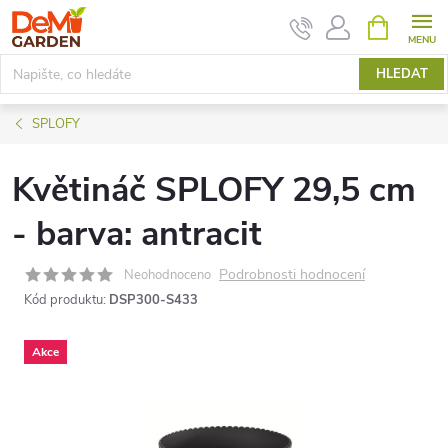
Přejít
NÁKUPNÍ
KOŠÍK
na
obsah
HLEDAT
SPLOFY
Květináč SPLOFY 29,5 cm
- barva: antracit
Podrobnosti hodnocení
Neohodnoceno
Kód produktu:
DSP300-S433
Akce