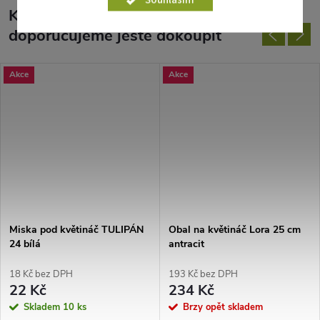
Souhlasím
K tomuto produktu
doporučujeme ještě dokoupit
Akce
Akce
Miska pod květináč TULIPÁN
Obal na květináč Lora 25 cm
24 bílá
antracit
18 Kč bez DPH
193 Kč bez DPH
22 Kč
234 Kč
Skladem
10 ks
Brzy opět skladem