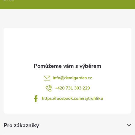
a
t
í
info
@
demigarden.cz
+420 731 303 229
https://facebook.com/rajtruhliku
Pro zákazníky