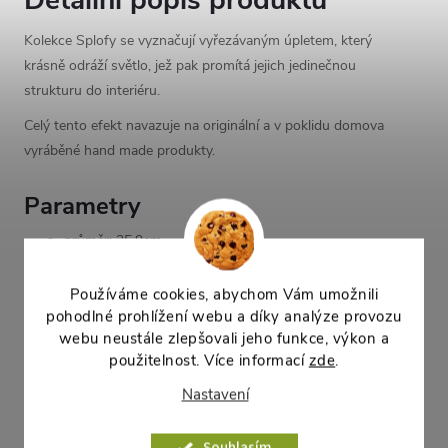
Detailní popis produktu
Kolekce Splofy se vyznačují vyřezávaným úpletem, který
krásně odráží světlo, jež pak promítá jejich jedinečnou
strukturu do interiéru.
Celý tento efekt navazuje na originální a v poklidu domova
vyráběné hand made produkty.
Parametry
průměr: 25,9cm
výška: 22cm
objem: 8l
Používáme cookies, abychom Vám umožnili
materiál: plast
pohodlné prohlížení webu a díky analýze provozu
webu neustále zlepšovali jeho funkce, výkon a
použitelnost. Více informací
zde
.
Parametry produktu
Nastavení