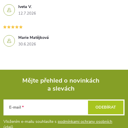
Iveta V.
12.7.2026
Marie Matějková
30.6.2026
Mějte přehled o novinkách
a slevách
Z
á
E-mail
ODEBÍRAT
p
Vložením e-mailu souhlasíte s
podmínkami ochrany osobních
údajů