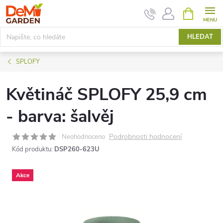
Přejít
NÁKUPNÍ
KOŠÍK
na
obsah
HLEDAT
SPLOFY
Květináč SPLOFY 25,9 cm
- barva: šalvěj
Podrobnosti hodnocení
Neohodnoceno
Kód produktu:
DSP260-623U
Akce