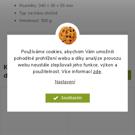
Rozměry: 340 × 30 × 55 mm
Typ: na trávu otočné
Hmotnost: 300 g
Parametry produktu
Používáme cookies, abychom Vám umožnili
pohodlné prohlížení webu a díky analýze provozu
webu neustále zlepšovali jeho funkce, výkon a
K tomuto produktu
použitelnost. Více informací
zde
.
doporučujeme ještě dokoupit
Nastavení
Souhlasím