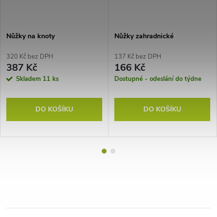
Nůžky na knoty
Nůžky zahradnické
320 Kč bez DPH
137 Kč bez DPH
387 Kč
166 Kč
Skladem
11 ks
Dostupné - odeslání do týdne
DO KOŠÍKU
DO KOŠÍKU