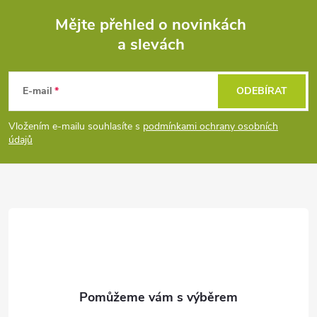
Mějte přehled o novinkách
a slevách
Z
á
E-mail
ODEBÍRAT
p
Vložením e-mailu souhlasíte s
podmínkami ochrany osobních
údajů
a
t
í