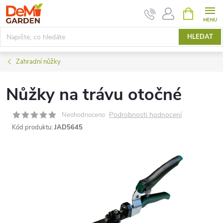
Přejít
NÁKUPNÍ
KOŠÍK
na
obsah
HLEDAT
Zahradní nůžky
Nůžky na trávu otočné
Podrobnosti hodnocení
Neohodnoceno
Kód produktu:
JAD5645