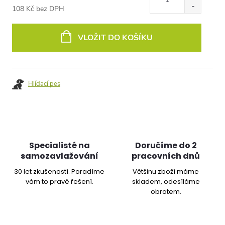
108 Kč bez DPH
Měrná
cena:
VLOŽIT DO KOŠÍKU
Hlídací pes
Specialisté na
Doručíme do 2
samozavlažování
pracovních dnů
30 let zkušeností. Poradíme
Většinu zboží máme
vám to pravé řešení.
skladem, odesíláme
obratem.