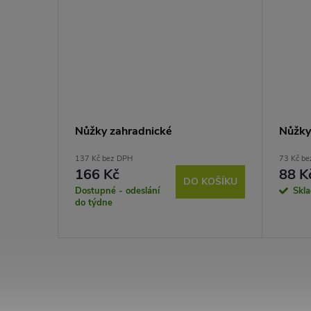
Nůžky zahradnické
Nůžky
137 Kč bez DPH
73 Kč b
166 Kč
88 K
KOŠÍKU
DO KOŠÍKU
Dostupné - odeslání
Skl
do týdne