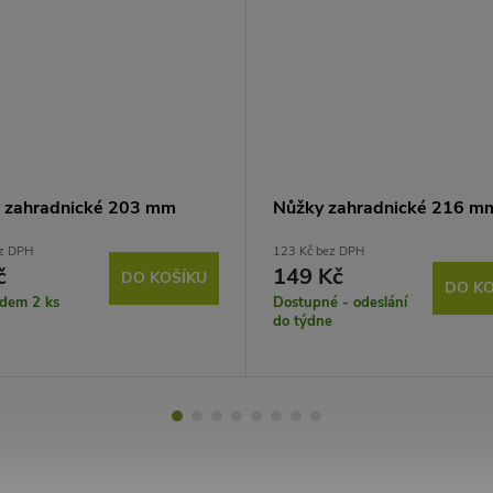
 zahradnické 203 mm
Nůžky zahradnické 216 m
ez DPH
123 Kč bez DPH
č
149 Kč
DO KOŠÍKU
DO KO
adem
2 ks
Dostupné - odeslání
do týdne