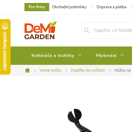
Přejít
Pro firmy
Obchodní podmínky
Doprava a platba
na
obsah
Květináče a truhlíky
Pěstování
Vonné svíčky
Doplňky ke svíčkám
Nůžky na 
Domů