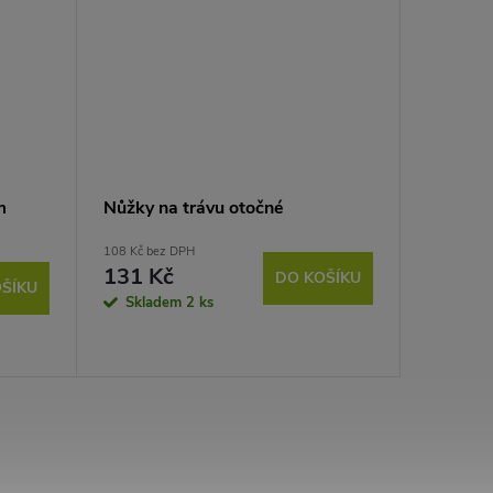
m
Nůžky na trávu otočné
Nůžky na
108 Kč bez DPH
201 Kč bez
131 Kč
243 K
DO KOŠÍKU
ŠÍKU
Skladem
2 ks
Sklad