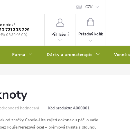
bstrátu
Kalendář výsevů
CZK
NÁKUPNÍ
e dotaz?
KOŠÍK
20 731 303 229
Prázdný košík
Přihlášení
-Pá 08:30-16:00)
Farma
Dárky a aromaterapie
Vonné s
knoty
odrobnosti hodnocení
Kód produktu:
A000001
ek od značky Candle-Lite zajistí dokonalou péči o vaše
 bez kouře.
Nerezová ocel
– prémiová kvalita s dlouhou