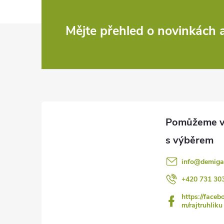
Z
Mějte přehled o novinkách
á
p
a
t
í
info
@
demiga
+420 731 30
https://faceb
m/rajtruhliku