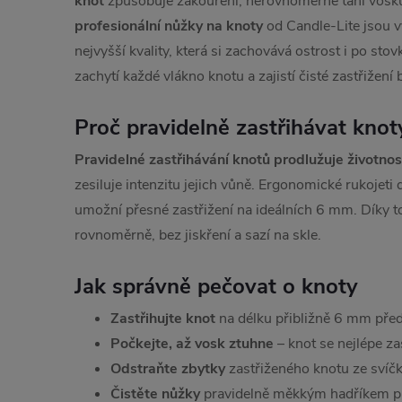
knot
způsobuje zakouření, nerovnoměrné tání vosku
profesionální nůžky na knoty
od Candle-Lite jsou v
nejvyšší kvality, která si zachovává ostrost i po stovk
zachytí každé vlákno knotu a zajistí čisté zastřižení 
Proč pravidelně zastřihávat knot
Pravidelné zastřihávání knotů prodlužuje životnost
zesiluje intenzitu jejich vůně. Ergonomické rukojet
umožní přesné zastřižení na ideálních 6 mm. Díky t
rovnoměrně, bez jiskření a sazí na skle.
Jak správně pečovat o knoty
Zastřihujte knot
na délku přibližně 6 mm pře
Počkejte, až vosk ztuhne
– knot se nejlépe za
Odstraňte zbytky
zastřiženého knotu ze svíč
Čistěte nůžky
pravidelně měkkým hadříkem pr