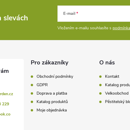
E-mail
a slevách
Vložením e-mailu souhlasíte s
podmínka
Pro zákazníky
O nás
Obchodní podmínky
Kontakt
GDPR
Katalog prod
Doprava a platba
Velkoobchod
rden.cz
Katalog produktů
Pěstitelský bl
3 229
Moje objednávka
ook.co