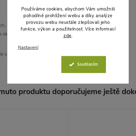
Používáme cookies, abychom Vám umožnili
pohodlné prohlížení webu a díky analýze
provozu webu neustále zlepšovali jeho
ch, tak u dřevěných knotů. Hodí
funkce, výkon a použitelnost. Více informací
ve skle. Nerezová ocel
zde
.
Nastavení
te si každý večer dokonalý
Souhlasím
muto produktu doporučujeme ještě dok