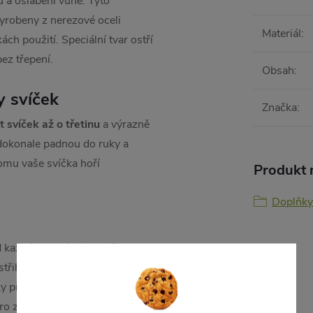
 a oslabení vůně. Tyto
yrobeny z nerezové oceli
Materiál
:
ách použití. Speciální tvar ostří
bez třepení.
Obsah
:
y svíček
Značka
:
 svíček až o třetinu
a výrazně
i dokonale padnou do ruky a
omu vaše svíčka hoří
Produkt n
Doplňky
d každým zapálením svíčky
střihuje za studena
ky před zapálením
o zachování ostrosti