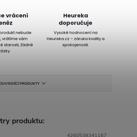
e vrácení
Heureka
eněz
doporučuje
produkt nebude
Vysoké hodnocení na
, vrátíme vám
Heureka.cz – záruka kvality a
é starosti, žádné
spokojenosti.
tázky.
OUVISEJÍCÍ PRODUKTY
try produktu:
4260538341167