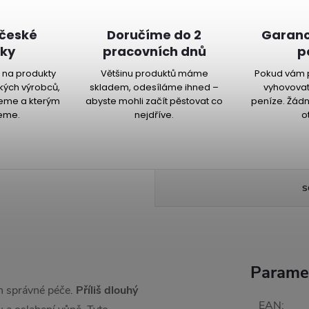
 české
Doručíme do 2
Garanc
ky
pracovních dnů
p
na produkty
Většinu produktů máme
Pokud vám 
kých výrobců,
skladem, odesíláme ihned –
vyhovovat
jeme a kterým
abyste mohli začít pěstovat co
peníze. Žádn
eme.
nejdříve.
o
S
Parame
ch správné péče.
Příliš dlouhý
EAN
: