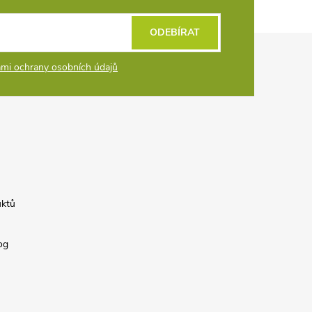
ODEBÍRAT
mi ochrany osobních údajů
uktů
og