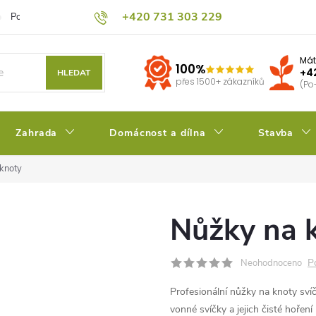
+420 731 303 229
Podmínky ochrany osobních údajů
Pěstitelský blog
Kalkulačka su
Mát
100%
+4
HLEDAT
přes 1500+ zákazníků
(Po
Zahrada
Domácnost a dílna
Stavba
knoty
Nůžky na 
P
Neohodnoceno
Profesionální nůžky na knoty svíč
vonné svíčky a jejich čisté hoření