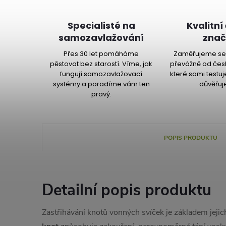
Specialisté na
Kvalitní
samozavlažování
znač
Přes 30 let pomáháme
Zaměřujeme se 
pěstovat bez starostí. Víme, jak
převážně od čes
fungují samozavlažovací
které sami testu
systémy a poradíme vám ten
důvěřuj
pravý.
POPIS PRODUKTU
Detailní popis produktu
Zastřihávání knotů vonných svíček je základem jeji