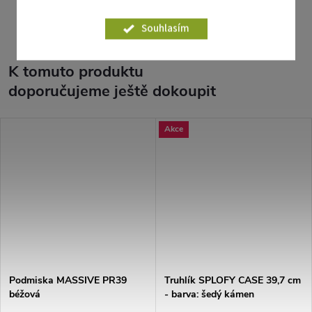
Parametry produktu
Souhlasím
K tomuto produktu
doporučujeme ještě dokoupit
Akce
Podmiska MASSIVE PR39
Truhlík SPLOFY CASE 39,7 cm
béžová
- barva: šedý kámen