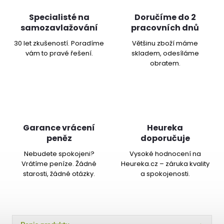
Specialisté na
Doručíme do 2
samozavlažování
pracovních dnů
30 let zkušeností. Poradíme
Většinu zboží máme
vám to pravé řešení.
skladem, odesíláme
obratem.
Garance vrácení
Heureka
peněz
doporučuje
Nebudete spokojeni?
Vysoké hodnocení na
Vrátíme peníze. Žádné
Heureka.cz – záruka kvality
starosti, žádné otázky.
a spokojenosti.