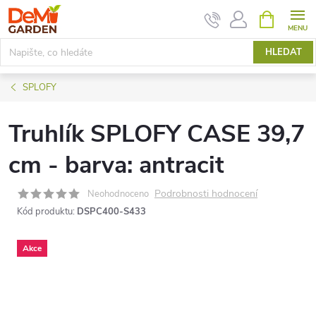
Přejít
NÁKUPNÍ
KOŠÍK
na
obsah
HLEDAT
SPLOFY
Truhlík SPLOFY CASE 39,7
cm - barva: antracit
Podrobnosti hodnocení
Neohodnoceno
Kód produktu:
DSPC400-S433
Akce