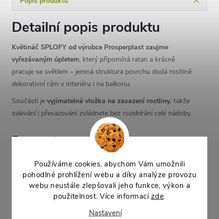
Popis produktu
Detailní popis produktu
Květináč SPLOFY od výrobce Prosperplast zaujme
vyřezávaným úpletem
, který připomíná ratan a krásně
pracuje se světlem – jemná struktura povrchu dodá rostlině
dekorativní rám v interiéru i na balkonu.
Součástí je
vyjímatelná vložka na zasazení rostliny
, takže
zalévání i přesazování zvládnete bez rozebírání celé nádoby.
Parametry
výška: 14,5 cm
Používáme cookies, abychom Vám umožnili
délka: 39,7 cm
pohodlné prohlížení webu a díky analýze provozu
šířka: 18 cm
webu neustále zlepšovali jeho funkce, výkon a
objem: 7,4 l
použitelnost. Více informací
zde
.
Nastavení