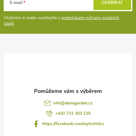
á
E-mail
ODEBÍRAT
p
Vložením e-mailu souhlasíte s
podmínkami ochrany osobních
údajů
a
t
í
info
@
demigarden.cz
+420 731 303 229
https://facebook.com/rajtruhliku