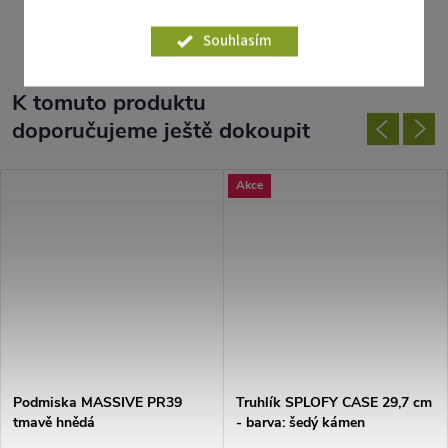
Parametry produktu
Souhlasím
K tomuto produktu
doporučujeme ještě dokoupit
Akce
Podmiska MASSIVE PR39
Truhlík SPLOFY CASE 29,7 cm
tmavě hnědá
- barva: šedý kámen