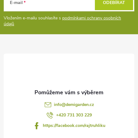
á
E-mail
ODEBÍRAT
p
Vložením e-mailu souhlasíte s
podmínkami ochrany osobních
údajů
a
t
í
info
@
demigarden.cz
+420 731 303 229
https://facebook.com/rajtruhliku