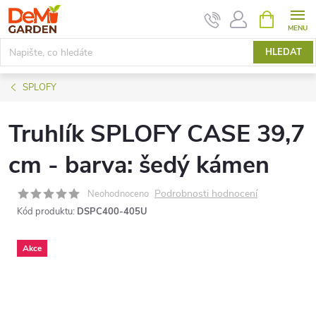
Přejít
NÁKUPNÍ
KOŠÍK
na
obsah
HLEDAT
SPLOFY
Truhlík SPLOFY CASE 39,7
cm - barva: šedý kámen
Podrobnosti hodnocení
Neohodnoceno
Kód produktu:
DSPC400-405U
Akce