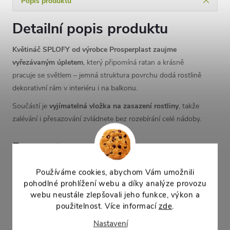
Popis produktu
Detailní popis produktu
Květináč SPLOFY od výrobce Prosperplast zaujme
vyřezávaným úpletem
, který připomíná ratan a krásně
pracuje se světlem – jemná struktura povrchu dodá rostlině
dekorativní rám v interiéru i na balkonu.
Součástí je
vyjímatelná vložka na zasazení rostliny
, takže
zalévání i přesazování zvládnete bez rozebírání celé nádoby.
Parametry
výška: 14,5 cm
Používáme cookies, abychom Vám umožnili
délka: 39,7 cm
pohodlné prohlížení webu a díky analýze provozu
šířka: 18 cm
webu neustále zlepšovali jeho funkce, výkon a
objem: 7,4 l
použitelnost. Více informací
zde
.
Nastavení