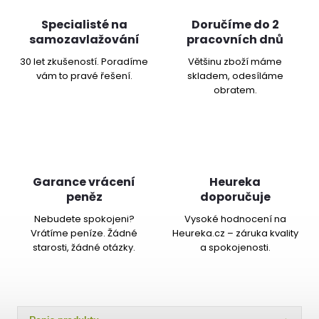
Specialisté na
Doručíme do 2
samozavlažování
pracovních dnů
30 let zkušeností. Poradíme
Většinu zboží máme
vám to pravé řešení.
skladem, odesíláme
obratem.
Garance vrácení
Heureka
peněz
doporučuje
Nebudete spokojeni?
Vysoké hodnocení na
Vrátíme peníze. Žádné
Heureka.cz – záruka kvality
starosti, žádné otázky.
a spokojenosti.