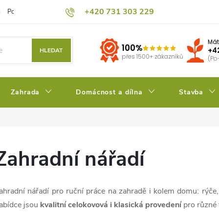
+420 731 303 229
Podmínky ochrany osobních údajů
Pěstitelský blog
Kalkulačka su
Mát
100%
+4
HLEDAT
přes 1500+ zákazníků
(Po
Zahrada
Domácnost a dílna
Stavba
Zahradní nářadí
ahradní nářadí pro ruční práce na zahradě i kolem domu: rýče, l
abídce jsou
kvalitní celokovová i klasická provedení
pro různé 