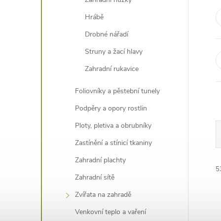
e
Hrábě
l
Drobné nářadí
Struny a žací hlavy
Zahradní rukavice
Foliovníky a pěstební tunely
Podpěry a opory rostlin
Ploty, pletiva a obrubníky
Zastínění a stínicí tkaniny
Zahradní plachty
5
Zahradní sítě
Zvířata na zahradě
Venkovní teplo a vaření