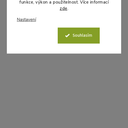
podpěra pro řezání kulatin
uválcování trávníku po výsevu a
funkce, výkon a použitelnost. Více informací
urovnání povrchu.
zde
.
Nastavení
Akce
Akce
–15 %
Souhlasím
1 179 Kč
Kalač dřevorubecký 4000g s
Pilka s hákem 360m
násadou
teleskopickou tyčí 3
828 Kč bez DPH
798 Kč bez DPH
1 002 Kč
965 Kč
DO KOŠÍKU
DO
Dostupné -
Dostupné -