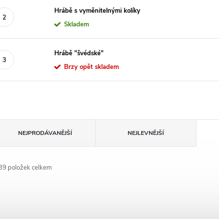
Hrábě s vyměnitelnými kolíky
Skladem
Hrábě "švédské"
Brzy opět skladem
Ř
NEJPRODÁVANĚJŠÍ
NEJLEVNĚJŠÍ
a
39
položek celkem
z
V
e
ý