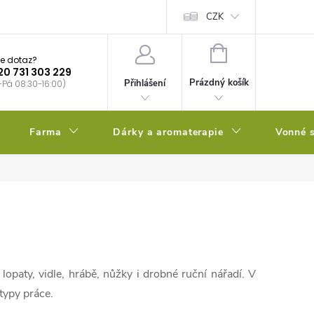
bstrátu
Kalendář výsevů
CZK
NÁKUPNÍ
e dotaz?
KOŠÍK
20 731 303 229
Prázdný košík
Přihlášení
-Pá 08:30-16:00)
Farma
Dárky a aromaterapie
Vonné s
opaty, vidle, hrábě, nůžky i drobné ruční nářadí. V
typy práce.