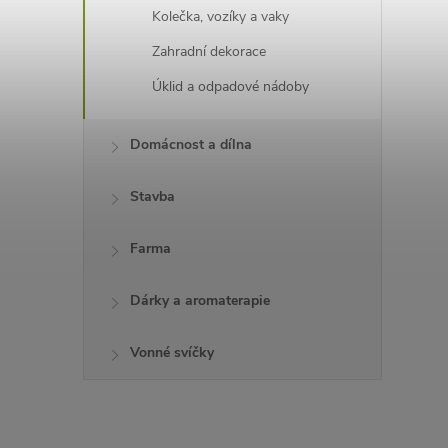
Kolečka, vozíky a vaky
Zahradní dekorace
í
i
Úklid a odpadové nádoby
Domácnost a dílna
Stavba
Farma
Dárky a aromaterapie
Vonné svíčky