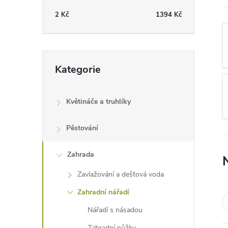
t
2
Kč
1394
Kč
r
a
Přeskočit
Kategorie
kategorie
n
Květináče a truhlíky
n
Pěstování
í
Zahrada
p
Zavlažování a dešťová voda
a
Zahradní nářadí
n
Nářadí s násadou
Zahradní nůžky