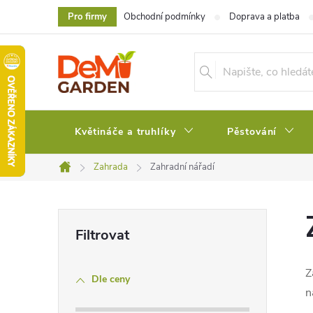
Přejít
Pro firmy
Obchodní podmínky
Doprava a platba
na
obsah
Květináče a truhlíky
Pěstování
Zahrada
Zahradní nářadí
Domů
P
o
Z
Dle ceny
s
n