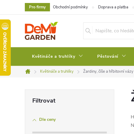
Přejít
Pro firmy
Obchodní podmínky
Doprava a platba
na
obsah
Květináče a truhlíky
Pěstování
Květináče a truhlíky
Žardiny, číše a hřbitovní vázy
Domů
P
o
H
Dle ceny
s
N