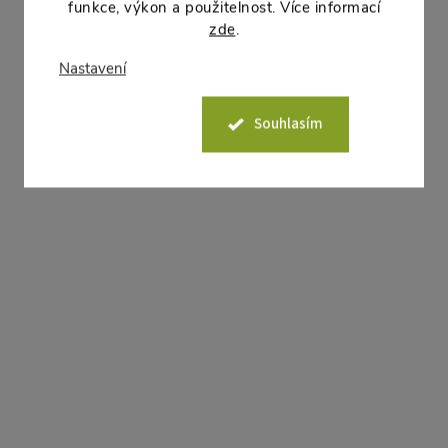
funkce, výkon a použitelnost. Více informací
Plastová žardinka průměr
výška 9 cm.
zde
.
výška 8 cm.
Nastavení
Akce
Akce
–11 %
Souhlasím
17 Kč
Žardinka DK 16 bílá
Žardinka DK 26 bílá
12 Kč bez DPH
26 Kč bez DPH
15 Kč
DO KOŠÍKU
32 Kč
DO
Skladem
38 ks
Skladem
13 ks