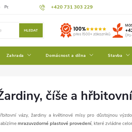
+420 731 303 229
Podmínky ochrany osobních údajů
Pěstitelský blog
Kalkulačka su
Mát
100%
+4
HLEDAT
přes 1500+ zákazníků
(Po
Zahrada
Domácnost a dílna
Stavba
Žardiny, číše a hřbitovn
řbitovní vázy, žardiny a květinové mísy pro důstojnou výzdo
abízíme
mrazuvzdorné plastové provedení
, které zvládne celo