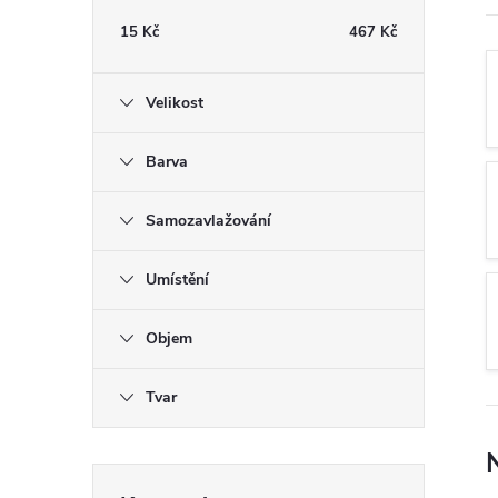
t
15
Kč
467
Kč
r
Velikost
a
Barva
n
Samozavlažování
n
Umístění
í
Objem
p
a
Tvar
n
Přeskočit