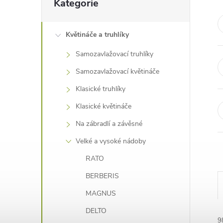
Kategorie
e
kategorie
l
Květináče a truhlíky
Samozavlažovací truhlíky
Samozavlažovací květináče
Klasické truhlíky
Klasické květináče
Na zábradlí a závěsné
Velké a vysoké nádoby
RATO
BERBERIS
MAGNUS
DELTO
9