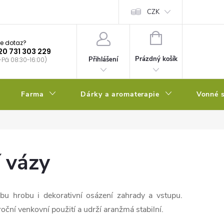
bstrátu
Kalendář výsevů
CZK
NÁKUPNÍ
e dotaz?
KOŠÍK
20 731 303 229
Prázdný košík
Přihlášení
-Pá 08:30-16:00)
Farma
Dárky a aromaterapie
Vonné s
í vázy
bu hrobu i dekorativní osázení zahrady a vstupu.
roční venkovní použití a udrží aranžmá stabilní.