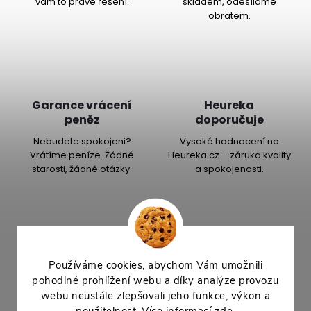
vám to pravé řešení.
skladem, odesíláme
obratem.
Garance vrácení
Heureka
peněz
doporučuje
Nebudete spokojeni?
Vysoké hodnocení na
Vrátíme peníze. Žádné
Heureka.cz – záruka kvality
starosti, žádné otázky.
a spokojenosti.
Popis produktu
Používáme cookies, abychom Vám umožnili
Detailní popis produktu
pohodlné prohlížení webu a díky analýze provozu
webu neustále zlepšovali jeho funkce, výkon a
Součástí je hladinoměr.
použitelnost. Více informací
zde
.