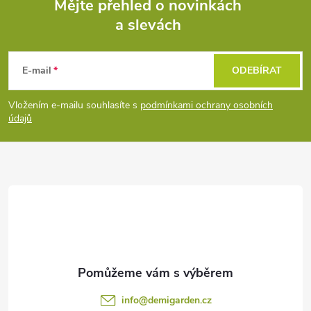
Mějte přehled o novinkách
a slevách
Z
á
E-mail
ODEBÍRAT
p
Vložením e-mailu souhlasíte s
podmínkami ochrany osobních
údajů
a
t
í
info
@
demigarden.cz