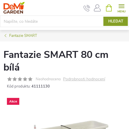
Přejít
NÁKUPNÍ
KOŠÍK
na
obsah
HLEDAT
Fantazie SMART
Fantazie SMART 80 cm
bílá
Podrobnosti hodnocení
Neohodnoceno
Kód produktu:
41111130
Akce