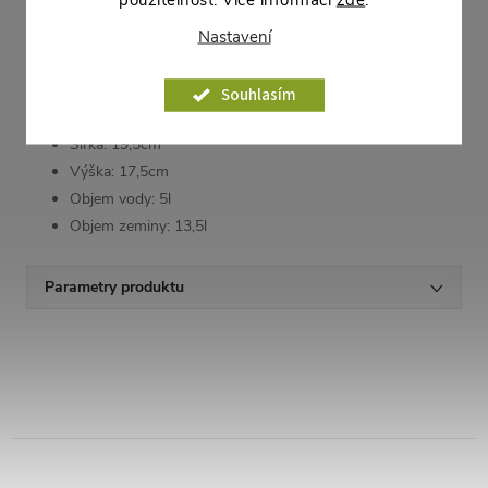
Nastavení
Rozměry
Celkový objem: 23,5l
Souhlasím
Délka: 80cm
Šířka: 19,5cm
Výška: 17,5cm
Objem vody: 5l
Objem zeminy: 13,5l
Parametry produktu