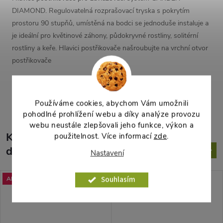
DIAMOND. Regulovatelná rozprašovací tryska s pokrytím
prostoru 90 stupňů, umístěná na bodci se jednoduše instaluje a
je ideální pro květinové záhony, půdokryvné rostliny, solitérní
rostliny a keře. Hlavici postřikovače našroubujte na vrchní otvor
postřikovače
Parametry produktu
Používáme cookies, abychom Vám umožnili
pohodlné prohlížení webu a díky analýze provozu
webu neustále zlepšovali jeho funkce, výkon a
K tomuto produktu
použitelnost. Více informací
zde
.
doporučujeme ještě dokoupit
Nastavení
Akce
Souhlasím
Akce