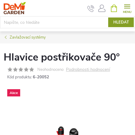
Přejít
NÁKUPNÍ
KOŠÍK
na
obsah
HLEDAT
Zavlažovací systémy
Hlavice postřikovače 90°
Podrobnosti hodnocení
Neohodnoceno
Kód produktu:
6-20052
Akce