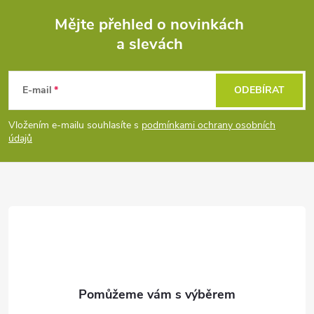
Mějte přehled o novinkách
a slevách
Z
á
E-mail
ODEBÍRAT
p
Vložením e-mailu souhlasíte s
podmínkami ochrany osobních
údajů
a
t
í