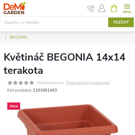
Přejít
NÁKUPNÍ
KOŠÍK
na
obsah
HLEDAT
BEGONIA
Květináč BEGONIA 14x14
terakota
Podrobnosti hodnocení
Neohodnoceno
Kód produktu:
1101061403
Akce