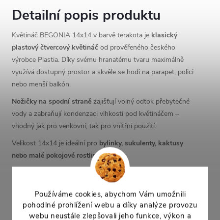
Detailní popis produktu
Květináč BEGONIA 14x14 v barvě terakota je
klasický
plastový čtvercový květináč
od prověřeného českého
výrobce Plastia. Díky svému hranatému tvaru maximálně
využívá dostupný prostor a skvěle se hodí na parapet, polici
nebo menší balkón.
Nožičky na spodní straně
zajišťují volný odtok přebytečné
vody a zabraňují kondenzaci vlhkosti pod květináčem –
vhodný jak pro venkovní, tak pro vnitřní použití.
Velikost 14x14 je ideální pro
bylinky, sukulenty, kaktusy
nebo malé pokojové rostliny
.
Rozměry
Používáme cookies, abychom Vám umožnili
Horní rozměr:
13,5 × 13,5 cm
pohodlné prohlížení webu a díky analýze provozu
Výška:
11,5 cm
webu neustále zlepšovali jeho funkce, výkon a