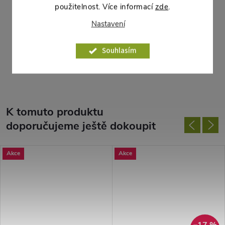
Vnitřní průměr dna:
8,8 cm
použitelnost. Více informací
zde
.
Ke květináči jsou k dispozici také podmisky LOTOS 14x14
Nastavení
terakota – prodávají se zvlášť.
Souhlasím
Parametry produktu
K tomuto produktu
doporučujeme ještě dokoupit
Akce
Akce