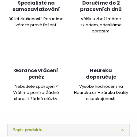
Specialisté na
Doručíme do 2
samozavlažování
pracovních dnů
30 let zkušeností. Poradíme
Většinu zboží máme
vám to pravé řešení.
skladem, odesíláme
obratem.
Garance vrácení
Heureka
peněz
doporučuje
Nebudete spokojeni?
Vysoké hodnocení na
Vrátíme peníze. Žádné
Heureka.cz – záruka kvality
starosti, žádné otázky.
a spokojenosti.
Popis produktu