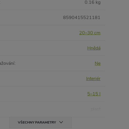
:
0.16 kg
8590415521181
20–30 cm
Hnědá
ažování
:
Ne
Interiér
5–15 l
plast
VŠECHNY PARAMETRY