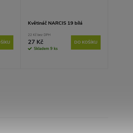
Květináč NARCIS 19 bílá
Miska p
čokolád
22 Kč bez DPH
27 Kč
ŠÍKU
DO KOŠÍKU
16 Kč bez 
19 Kč
Skladem
9 ks
Sklad