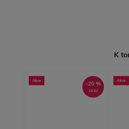
K to
Akce
Akce
–22 %
–20 %
18 Kč
15 Kč