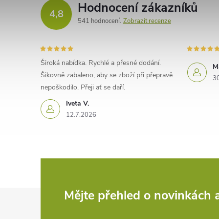
Hodnocení zákazníků
4,8
541 hodnocení
Zobrazit recenze
Široká nabídka. Rychlé a přesné dodání.
M
Šikovně zabaleno, aby se zboží při přepravě
3
nepoškodilo. Přeji ať se daří.
Iveta V.
12.7.2026
Z
Mějte přehled o novinkách