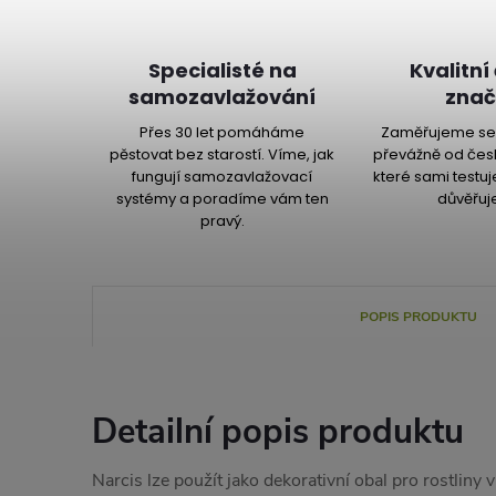
Specialisté na
Kvalitní
samozavlažování
znač
Přes 30 let pomáháme
Zaměřujeme se 
pěstovat bez starostí. Víme, jak
převážně od čes
fungují samozavlažovací
které sami testu
systémy a poradíme vám ten
důvěřuj
pravý.
POPIS PRODUKTU
Detailní popis produktu
Narcis lze použít jako dekorativní obal pro rostliny