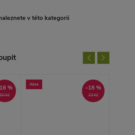
aleznete v této kategorii
S
oupit
Akce
Akce
18 %
–18 %
50 Kč
33 Kč