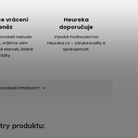
e vrácení
Heureka
eněz
doporučuje
produkt nebude
Vysoké hodnocení na
, vrátíme vám
Heureka.cz – záruka kvality a
é starosti, žádné
spokojenosti.
tázky.
OUVISEJÍCÍ PRODUKTY
try produktu: