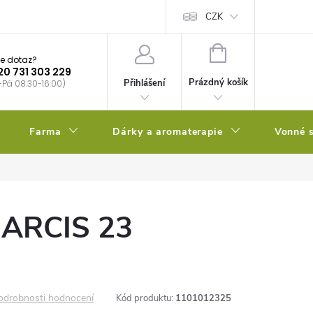
bstrátu
Kalendář výsevů
CZK
NÁKUPNÍ
e dotaz?
KOŠÍK
20 731 303 229
Prázdný košík
Přihlášení
-Pá 08:30-16:00)
Farma
Dárky a aromaterapie
Vonné s
NARCIS 23
odrobnosti hodnocení
Kód produktu:
1101012325