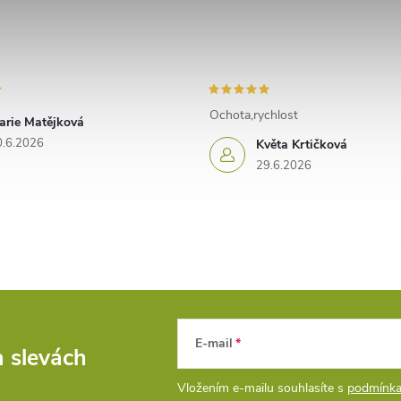
Ochota,rychlost
arie Matějková
0.6.2026
Květa Krtičková
29.6.2026
E-mail
a slevách
Vložením e-mailu souhlasíte s
podmínka