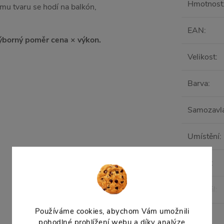
Hmotnost
mu tvaru se hodí na balkón,
EAN
:
ýborný poměr cena × výkon.
Velikost
:
Barva
:
Samozavl
Umístění
:
Objem
:
Materiál
:
Používáme cookies, abychom Vám umožnili
pohodlné prohlížení webu a díky analýze