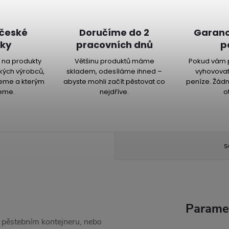
 české
Doručíme do 2
Garanc
ky
pracovních dnů
p
na produkty
Většinu produktů máme
Pokud vám 
kých výrobců,
skladem, odesíláme ihned –
vyhovovat
jeme a kterým
abyste mohli začít pěstovat co
peníze. Žádn
eme.
nejdříve.
o
S
Parame
 v pěstebním kontejneru, nebo