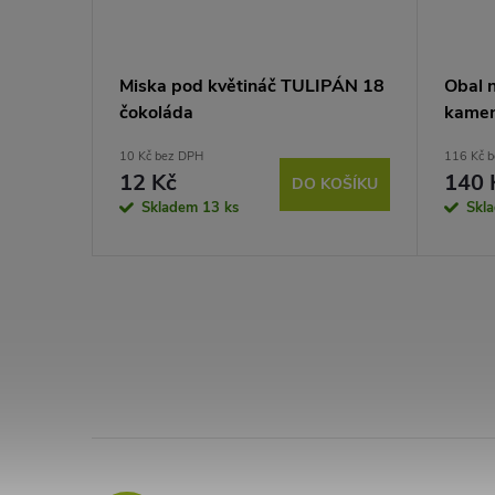
IPÁN 20
Miska pod květináč TULIPÁN 18
Obal 
čokoláda
kamen
10 Kč bez DPH
116 Kč 
12 Kč
140 
KOŠÍKU
DO KOŠÍKU
Skladem
13 ks
Skl