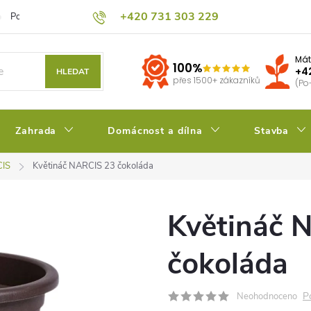
+420 731 303 229
Podmínky ochrany osobních údajů
Pěstitelský blog
Kalkulačka su
Mát
100%
+4
HLEDAT
přes 1500+ zákazníků
(Po
Zahrada
Domácnost a dílna
Stavba
IS
Květináč NARCIS 23 čokoláda
Květináč 
čokoláda
P
Neohodnoceno