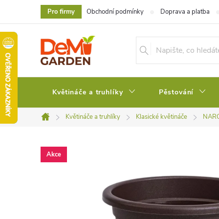
Přejít
Pro firmy
Obchodní podmínky
Doprava a platba
na
obsah
Květináče a truhlíky
Pěstování
Květináče a truhlíky
Klasické květináče
NARC
Domů
Akce