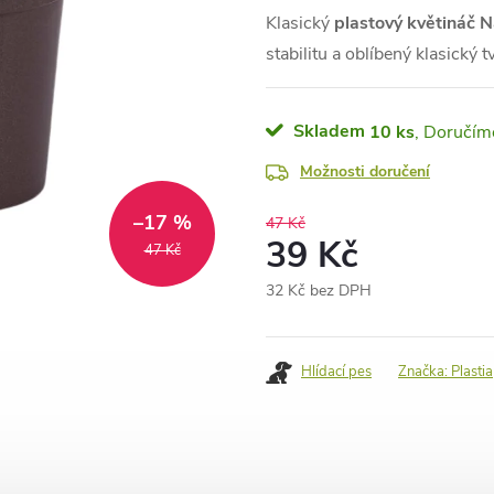
Klasický
plastový květináč N
stabilitu a oblíbený klasický t
Skladem
10 ks
Možnosti doručení
–17 %
47 Kč
39 Kč
47 Kč
32 Kč bez DPH
Měrná
cena:
Hlídací pes
Značka:
Plastia