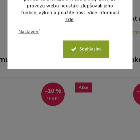
provozu webu neustále zlepšovali jeho
funkce, výkon a použitelnost. Více informací
Produkt n
zde
.
Nastavení
NARCI
Souhlasím
muto produktu doporučujeme ještě dok
Akce
–10 %
–
156 Kč