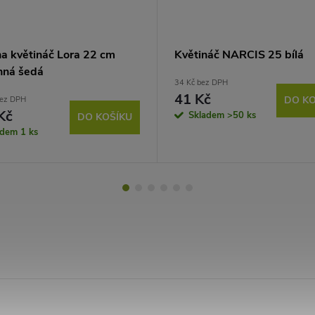
na květináč Lora 22 cm
Květináč NARCIS 25 bílá
ná šedá
34 Kč bez DPH
41 Kč
DO KO
bez DPH
Kč
Skladem
>50 ks
DO KOŠÍKU
adem
1 ks