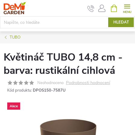
Přejít
NÁKUPNÍ
KOŠÍK
na
obsah
HLEDAT
TUBO
Květináč TUBO 14,8 cm -
barva: rustikální cihlová
Podrobnosti hodnocení
Neohodnoceno
Kód produktu:
DPOS150-7587U
Akce