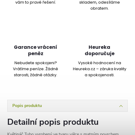
vám to pravé řešení.
skladem, odesíláme
obratem.
Garance vrácení
Heureka
peněz
doporučuje
Nebudete spokojeni?
Vysoké hodnocení na
Vrátíme peníze. Žádné
Heureka.cz – záruka kvality
starosti, žádné otázky.
a spokojenosti.
Popis produktu
Detailní popis produktu
Květináč Tubo vyrobený ve tvaru válce s matným povrchem,