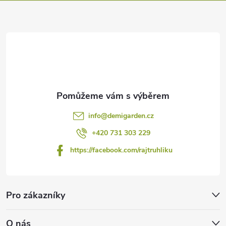
a
t
í
info
@
demigarden.cz
+420 731 303 229
https://facebook.com/rajtruhliku
Pro zákazníky
O nás