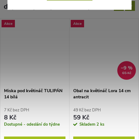
doporučujeme ještě dokoupit
Akce
Akce
–9 %
65 Kč
Miska pod květináč TULIPÁN
Obal na květináč Lora 14 cm
14 bílá
antracit
7 Kč bez DPH
49 Kč bez DPH
8 Kč
59 Kč
Dostupné - odeslání do týdne
Skladem
2 ks