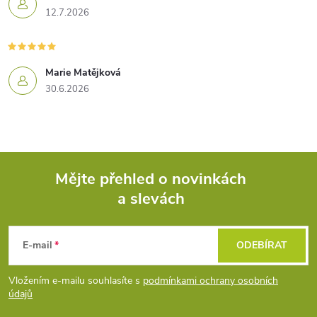
12.7.2026
Marie Matějková
30.6.2026
Mějte přehled o novinkách
a slevách
Z
á
E-mail
ODEBÍRAT
p
Vložením e-mailu souhlasíte s
podmínkami ochrany osobních
údajů