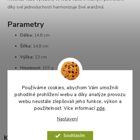
díky své jednoduchosti harmonizuje živé aranžmá.
Parametry
Délka:
14,8 cm
Šířka:
14,8 cm
Výška:
13 cm
Hmotnost:
103 g
Objem:
1,8 l
Používáme cookies, abychom Vám umožnili
Materiál:
Plast
pohodlné prohlížení webu a díky analýze provozu
webu neustále zlepšovali jeho funkce, výkon a
Parametry produktu
použitelnost. Více informací
zde
.
Nastavení
Souhlasím
K tomuto produktu