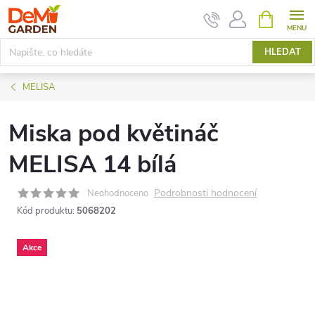
Přejít
NÁKUPNÍ
KOŠÍK
na
obsah
HLEDAT
MELISA
Miska pod květináč
MELISA 14 bílá
Podrobnosti hodnocení
Neohodnoceno
Kód produktu:
5068202
Akce