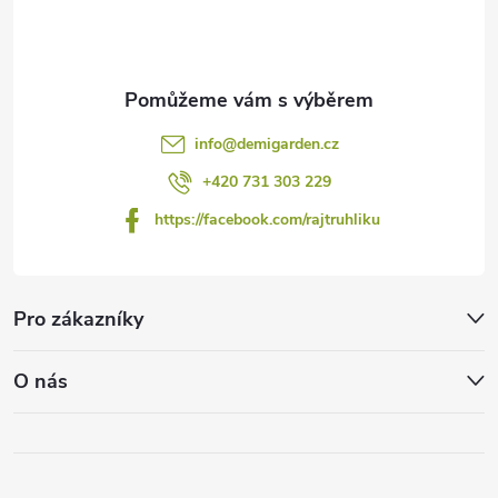
í
info
@
demigarden.cz
+420 731 303 229
https://facebook.com/rajtruhliku
Pro zákazníky
O nás