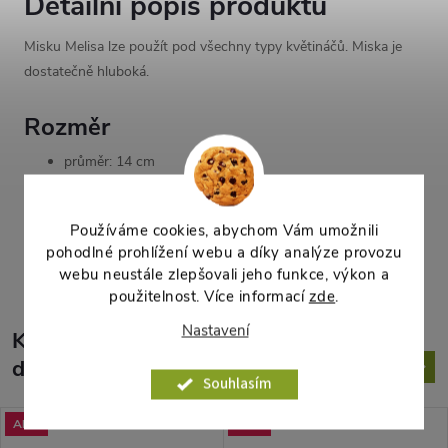
Detailní popis produktu
Misku Melisa lze použít pod všechny typy květináčů. Miska je
dostatečně hluboká.
Rozměr
průměr: 14 cm
výška: 2,8 cm
Používáme cookies, abychom Vám umožnili
Parametry produktu
pohodlné prohlížení webu a díky analýze provozu
webu neustále zlepšovali jeho funkce, výkon a
použitelnost. Více informací
zde
.
Nastavení
K tomuto produktu
doporučujeme ještě dokoupit
Souhlasím
Akce
Akce