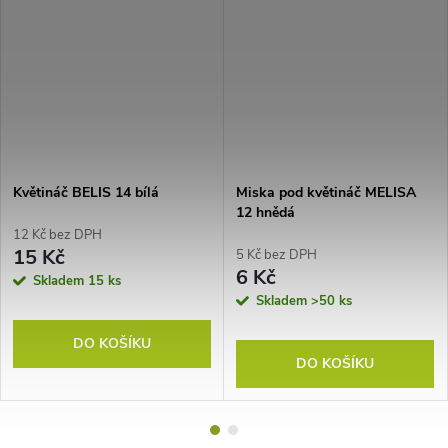
Květináč BELIS 14 bílá
Miska pod květináč MELISA
12 hnědá
12 Kč bez DPH
15 Kč
5 Kč bez DPH
6 Kč
Skladem
15 ks
Skladem
>50 ks
DO KOŠÍKU
DO KOŠÍKU