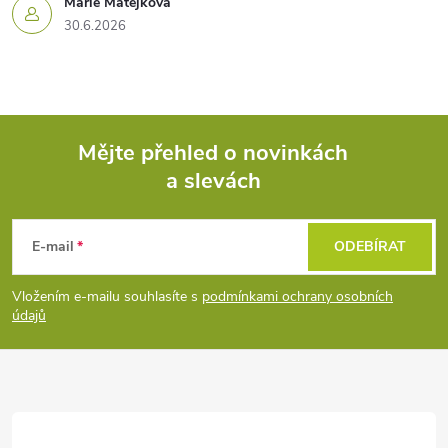
Marie Matějková
30.6.2026
Mějte přehled o novinkách
a slevách
Z
á
E-mail
ODEBÍRAT
p
Vložením e-mailu souhlasíte s
podmínkami ochrany osobních
údajů
a
t