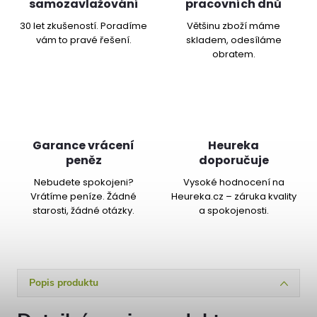
samozavlažování
pracovních dnů
30 let zkušeností. Poradíme
Většinu zboží máme
vám to pravé řešení.
skladem, odesíláme
obratem.
Garance vrácení
Heureka
peněz
doporučuje
Nebudete spokojeni?
Vysoké hodnocení na
Vrátíme peníze. Žádné
Heureka.cz – záruka kvality
starosti, žádné otázky.
a spokojenosti.
Popis produktu