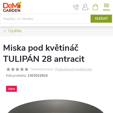
Přejít
NÁKUPNÍ
KOŠÍK
na
obsah
HLEDAT
TULIPÁN
Miska pod květináč
TULIPÁN 28 antracit
Podrobnosti hodnocení
Neohodnoceno
Kód produktu:
1303022824
Akce