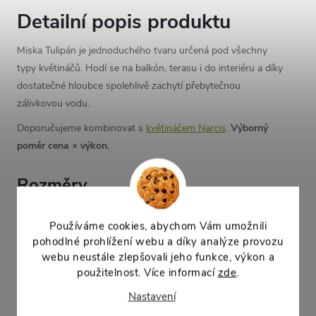
Detailní popis produktu
Miska Tulipán je jednoduchého tvaru určená pod všechny
typy květináčů. Hodí se na balkón, terasu i do interiéru a díky
dostatečné hloubce spolehlivě zachytí přebytečnou
zálivkovou vodu.
Doporučujeme kombinovat s
květináčem Narcis
.
Výborný
poměr cena × výkon.
Rozměry
horní průměr vnější:
28 cm
Používáme cookies, abychom Vám umožnili
dolní průměr vnější:
23,6 cm
pohodlné prohlížení webu a díky analýze provozu
výška:
4,8 cm
webu neustále zlepšovali jeho funkce, výkon a
použitelnost. Více informací
zde
.
Parametry produktu
Nastavení