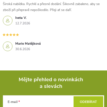
Široká nabídka. Rychlé a přesné dodání. Šikovně zabaleno, aby se
zboží při přepravě nepoškodilo. Přeji ať se daří.
Iveta V.
12.7.2026
Marie Matějková
30.6.2026
Mějte přehled o novinkách
a slevách
Z
á
E-mail
ODEBÍRAT