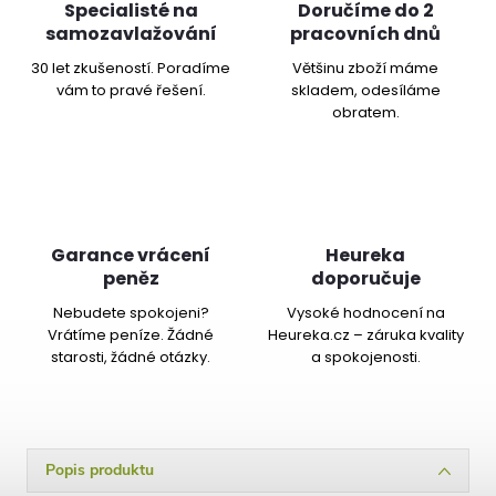
Specialisté na
Doručíme do 2
samozavlažování
pracovních dnů
30 let zkušeností. Poradíme
Většinu zboží máme
vám to pravé řešení.
skladem, odesíláme
obratem.
Garance vrácení
Heureka
peněz
doporučuje
Nebudete spokojeni?
Vysoké hodnocení na
Vrátíme peníze. Žádné
Heureka.cz – záruka kvality
starosti, žádné otázky.
a spokojenosti.
Popis produktu