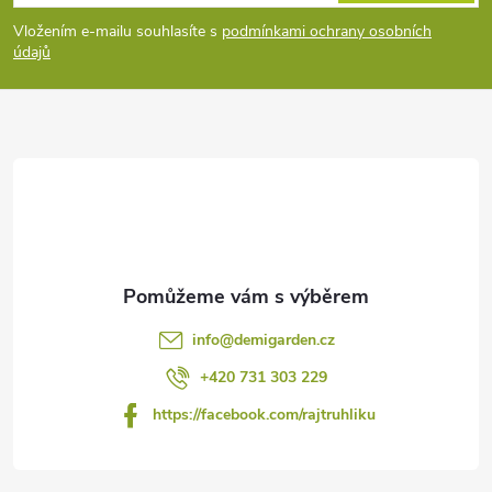
p
Vložením e-mailu souhlasíte s
podmínkami ochrany osobních
údajů
a
t
í
info
@
demigarden.cz
+420 731 303 229
https://facebook.com/rajtruhliku