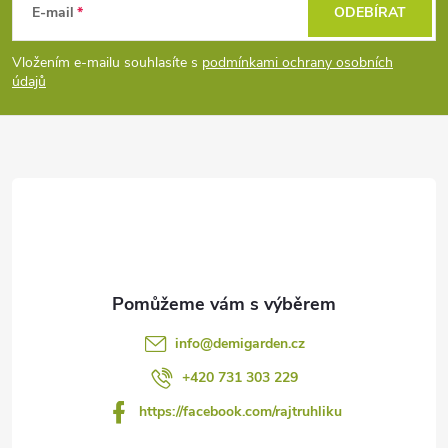
á
E-mail
ODEBÍRAT
p
Vložením e-mailu souhlasíte s
podmínkami ochrany osobních
údajů
a
t
í
info
@
demigarden.cz
+420 731 303 229
https://facebook.com/rajtruhliku