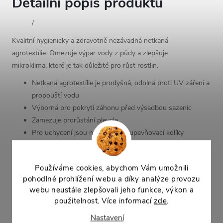
Detailní popis produktu
/
Kvalitní hygienicky a zdravotně nezávadná netkaná
agrotextílie. Omezuje výpar vody z půdy a zlepšuje
mikroklima, které je tak důležité pro růst rostlin.
Netkaná agrotextílie je prodyšná, odolná proti UV záření a
propouští vodu
Výborná pro pokrytí záhonu před výsadbou sazenic
Zamezuje prorůstání plevele
Pro uchycení jsou nejvhodnější upevňovací kolíky
(nevhodné je zatížení kameny)
možno použít opakovaně
Používáme cookies, abychom Vám umožnili
Vybírejte typy s vyšší hmotností a UV stabilizací v místech,
pohodlné prohlížení webu a díky analýze provozu
kde je větší potřeba trvanlivosti (podle venkovních
webu neustále zlepšovali jeho funkce, výkon a
podmínek).
použitelnost. Více informací
zde
.
Nastavení