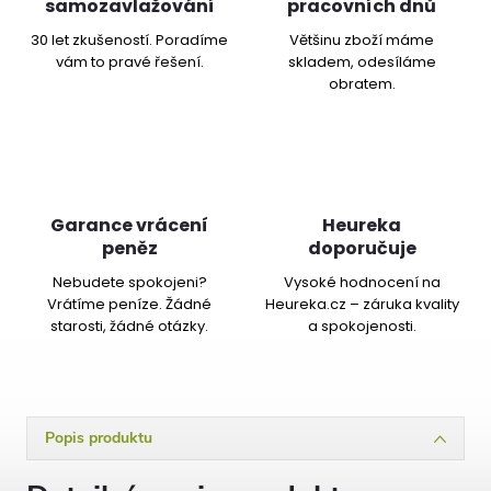
samozavlažování
pracovních dnů
30 let zkušeností. Poradíme
Většinu zboží máme
vám to pravé řešení.
skladem, odesíláme
obratem.
Garance vrácení
Heureka
peněz
doporučuje
Nebudete spokojeni?
Vysoké hodnocení na
Vrátíme peníze. Žádné
Heureka.cz – záruka kvality
starosti, žádné otázky.
a spokojenosti.
Popis produktu