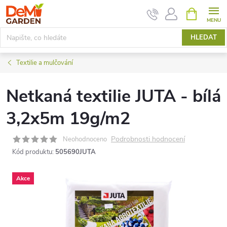
Přejít
NÁKUPNÍ
KOŠÍK
na
obsah
HLEDAT
Textilie a mulčování
Netkaná textilie JUTA - bílá
3,2x5m 19g/m2
Podrobnosti hodnocení
Neohodnoceno
Kód produktu:
505690JUTA
Akce