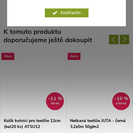
Parametry produktu
Souhlasím
K tomuto produktu
doporučujeme ještě dokoupit
Akce
Akce
–11 %
–10 %
36 Kč
139 Kč
Kolík kotvící pro textílie 12cm
Netkaná textilie JUTA - černá
(bal20 ks) ATSU12
3,2x5m 50g/m2