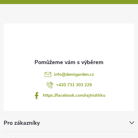
a
t
í
info
@
demigarden.cz
+420 731 303 229
https://facebook.com/rajtruhliku
Pro zákazníky