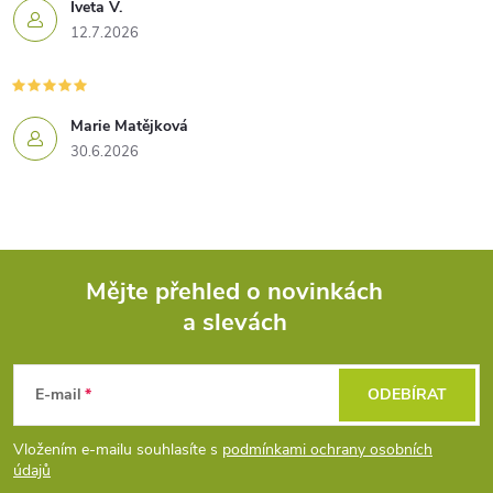
Iveta V.
12.7.2026
Marie Matějková
30.6.2026
Mějte přehled o novinkách
a slevách
Z
á
E-mail
ODEBÍRAT
p
Vložením e-mailu souhlasíte s
podmínkami ochrany osobních
údajů