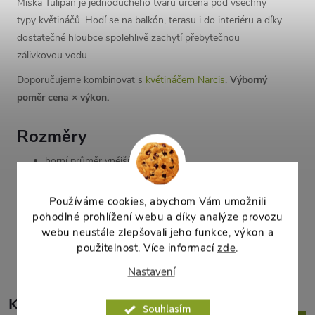
Miska Tulipán je jednoduchého tvaru určená pod všechny
typy květináčů. Hodí se na balkón, terasu i do interiéru a díky
dostatečné hloubce spolehlivě zachytí přebytečnou
zálivkovou vodu.
Doporučujeme kombinovat s
květináčem Narcis
.
Výborný
poměr cena × výkon.
Rozměry
horní průměr vnější:
30 cm
dolní průměr vnější:
25,2 cm
výška:
5,2 cm
Používáme cookies, abychom Vám umožnili
pohodlné prohlížení webu a díky analýze provozu
webu neustále zlepšovali jeho funkce, výkon a
Parametry produktu
použitelnost. Více informací
zde
.
Nastavení
K tomuto produktu
Souhlasím