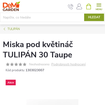
Přejít
NÁKUPNÍ
KOŠÍK
na
obsah
HLEDAT
TULIPÁN
Miska pod květináč
TULIPÁN 30 Taupe
Podrobnosti hodnocení
Neohodnoceno
Kód produktu:
1303023007
Akce