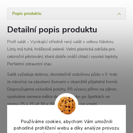
Popis produktu
Detailní popis produktu
Profi salát – Vynikající středně raný salát s velkou hlávkou.
Listy má tuhé, hráškově zelené. Velmi plastická odrůda pro
celoroční pěstování, která dobře snáší chlad i vysoké teploty.
Perfektní zdravotní stav.
Salát vyžaduje dobrou, dostatečně vzdušnou půdu v II. trati.
Je náročný na zásobení živinami v okamžitě přijatelné formě.
Doporučujeme osluněné polohy. Při výsevu přímo na záhon
vyséváme semena mělce do řádků nebo po špetkách ve
sponu 25 x 25 až 30 x 30 cm a rostliny po vzejití
vyjednotíme. Pro předpěstování sadby vyséváme semena
mělce do truhlíků a ve stadiu tvorby pravých listů rostlinky
Používáme cookies, abychom Vám umožnili
pikýrujeme do sponu 4 x 4 cm. Teploty ve dne udržujeme v
pohodlné prohlížení webu a díky analýze provozu