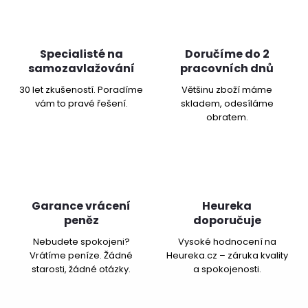
Specialisté na
Doručíme do 2
samozavlažování
pracovních dnů
30 let zkušeností. Poradíme
Většinu zboží máme
vám to pravé řešení.
skladem, odesíláme
obratem.
Garance vrácení
Heureka
peněz
doporučuje
Nebudete spokojeni?
Vysoké hodnocení na
Vrátíme peníze. Žádné
Heureka.cz – záruka kvality
starosti, žádné otázky.
a spokojenosti.