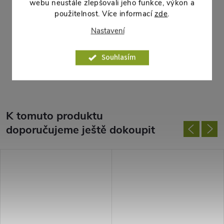
rozmezí 16 – 20°C, v noci 4 – 6°C. Vysazujeme při 4 – 6
webu neustále zlepšovali jeho funkce, výkon a
použitelnost. Více informací
zde
.
pravých listech mělce na záhon tak, abychom nezahrnuli
srdéčko rostliny. Zavlažujeme pravidelně menšími dávkami
Nastavení
vody.
Souhlasím
Parametry produktu
K tomuto produktu
doporučujeme ještě dokoupit