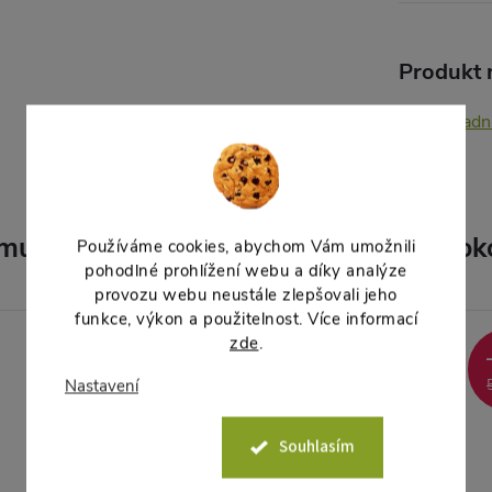
Produkt n
Zahradní
muto produktu doporučujeme ještě dok
Používáme cookies, abychom Vám umožnili
pohodlné prohlížení webu a díky analýze
provozu webu neustále zlepšovali jeho
funkce, výkon a použitelnost. Více informací
zde
.
Akce
–11 %
Nastavení
36 Kč
Souhlasím