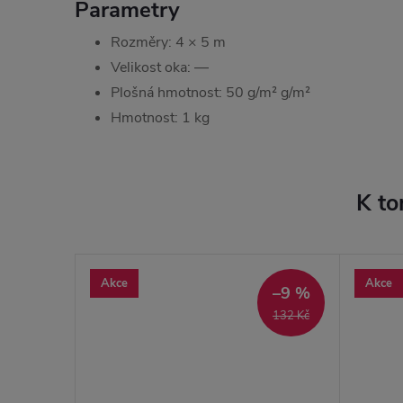
Parametry
Rozměry: 4 × 5 m
Velikost oka: —
Plošná hmotnost: 50 g/m² g/m²
Hmotnost: 1 kg
K to
Akce
Akce
–9 %
132 Kč