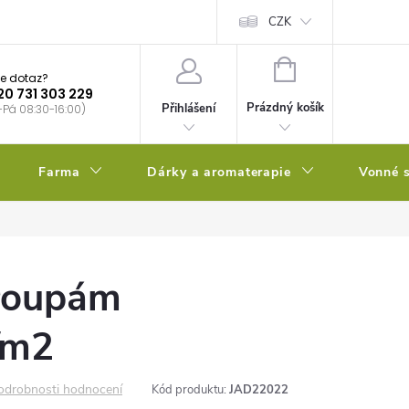
bstrátu
Kalendář výsevů
CZK
NÁKUPNÍ
e dotaz?
KOŠÍK
20 731 303 229
Prázdný košík
Přihlášení
-Pá 08:30-16:00)
Farma
Dárky a aromaterapie
Vonné s
kroupám
/m2
odrobnosti hodnocení
Kód produktu:
JAD22022