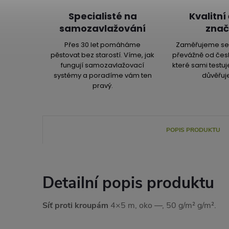
Specialisté na
Kvalitní
samozavlažování
znač
Přes 30 let pomáháme
Zaměřujeme se 
pěstovat bez starostí. Víme, jak
převážně od čes
fungují samozavlažovací
které sami testu
systémy a poradíme vám ten
důvěřuj
pravý.
POPIS PRODUKTU
Detailní popis produktu
Síť proti kroupám
4×5 m, oko —, 50 g/m² g/m².