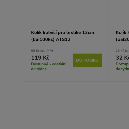
Kolík kotvící pro textílie 12cm
Kolík 
(bal100ks) ATS12
(bal2
98 Kč bez DPH
26 Kč b
119 Kč
32 K
DO KOŠÍKU
Dostupné - odeslání
Dostupn
do týdne
do týd