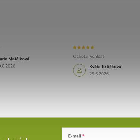
Ochota,rychlost
arie Matějková
0.6.2026
Květa Krtičková
29.6.2026
E-mail