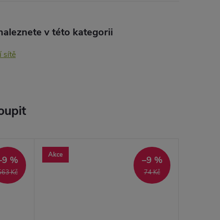
aleznete v této kategorii
 sítě
oupit
Akce
–9 %
–9 %
563 Kč
74 Kč