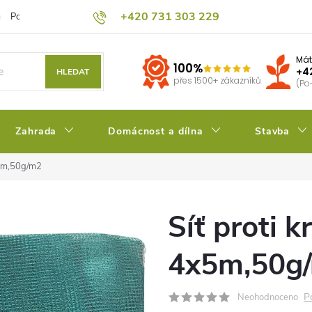
+420 731 303 229
Podmínky ochrany osobních údajů
Pěstitelský blog
Kalkulačka su
Mát
100%
+4
HLEDAT
přes 1500+ zákazníků
(Po
Zahrada
Domácnost a dílna
Stavba
x5m,50g/m2
Síť proti 
4x5m,50g
P
Neohodnoceno