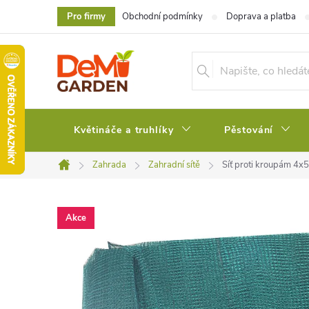
Přejít
Pro firmy
Obchodní podmínky
Doprava a platba
na
obsah
Květináče a truhlíky
Pěstování
Zahrada
Zahradní sítě
Síť proti kroupám 4
Domů
Akce