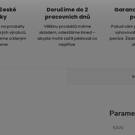
 české
Doručíme do 2
Garanc
ky
pracovních dnů
p
na produkty
Většinu produktů máme
Pokud vám 
kých výrobců,
skladem, odesíláme ihned –
vyhovovat
jeme a kterým
abyste mohli začít pěstovat co
peníze. Žádn
eme.
nejdříve.
o
S
Parame
EAN
: