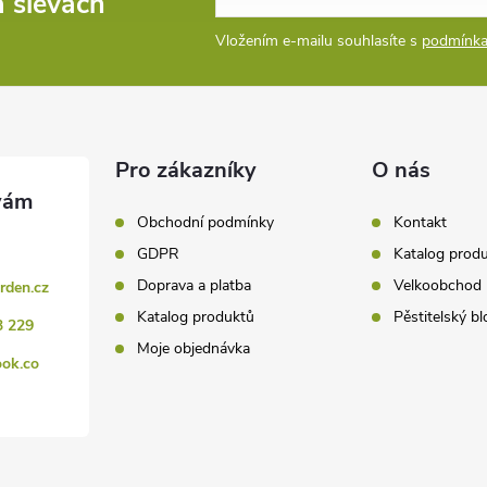
a slevách
Vložením e-mailu souhlasíte s
podmínka
Pro zákazníky
O nás
Obchodní podmínky
Kontakt
GDPR
Katalog prod
Doprava a platba
Velkoobchod
rden.cz
Katalog produktů
Pěstitelský bl
3 229
Moje objednávka
ook.co