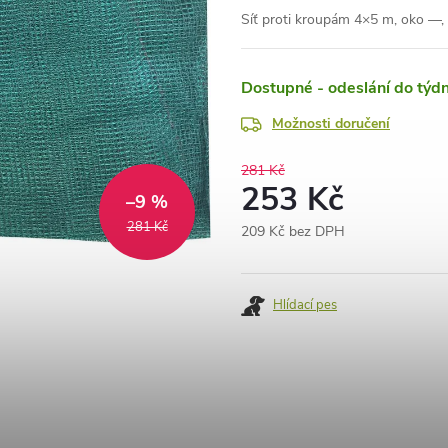
Síť proti kroupám 4×5 m, oko —,
Dostupné - odeslání do týd
Možnosti doručení
281 Kč
253 Kč
–9 %
281 Kč
209 Kč bez DPH
Měrná
cena:
Hlídací pes