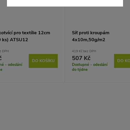
kotvící pro textílie 12cm
Síť proti kroupám
0 ks) ATSU12
4x10m,50g/m2
ez DPH
419 Kč bez DPH
č
507 Kč
DO KOŠÍKU
DO KO
é - odeslání
Dostupné - odeslání
ne
do týdne