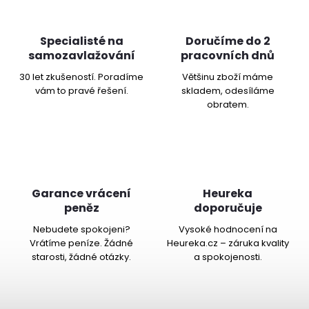
Specialisté na
Doručíme do 2
samozavlažování
pracovních dnů
30 let zkušeností. Poradíme
Většinu zboží máme
vám to pravé řešení.
skladem, odesíláme
obratem.
Garance vrácení
Heureka
peněz
doporučuje
Nebudete spokojeni?
Vysoké hodnocení na
Vrátíme peníze. Žádné
Heureka.cz – záruka kvality
starosti, žádné otázky.
a spokojenosti.