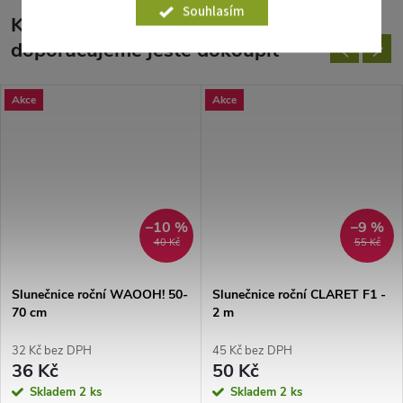
Souhlasím
K tomuto produktu
doporučujeme ještě dokoupit
Akce
Akce
–10 %
–9 %
40 Kč
55 Kč
Slunečnice roční WAOOH! 50-
Slunečnice roční CLARET F1 -
70 cm
2 m
32 Kč bez DPH
45 Kč bez DPH
36 Kč
50 Kč
Skladem
2 ks
Skladem
2 ks