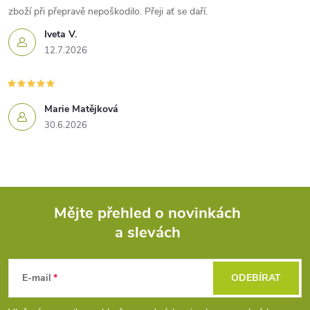
zboží při přepravě nepoškodilo. Přeji ať se daří.
Iveta V.
12.7.2026
Marie Matějková
30.6.2026
Mějte přehled o novinkách
a slevách
Z
á
E-mail
ODEBÍRAT