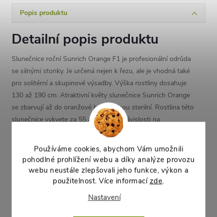
Popis produktu
Detailní popis produktu
Slunečnice roční Sunrich Orange F1 je profesionální odrůda
se silnými stonky. Je určená nejen k řezu, ale je vhodná také
pro solitérní a skupinové výsadby. Výška rostliny dosahuje
130 až 190 cm. Atraktivní květy slunečnice Sunrich Orange
se zbarvují až do oranžové barvy a jsou sterilní. Rostlina této
slunečnice vykvete za 55 až 70 dní v závislosti na
podmínkách pěstování. Odrůda je vysoce odolná padlí. Po
odstranění odkvetlého vrcholového květenství obrůstá za
Používáme cookies, abychom Vám umožnili
listy a vytváří další, menší květy.
pohodlné prohlížení webu a díky analýze provozu
webu neustále zlepšovali jeho funkce, výkon a
použitelnost. Více informací
zde
.
Parametry produktu
Nastavení