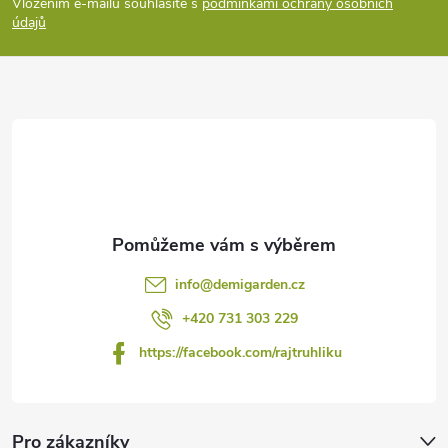
p
Vložením e-mailu souhlasíte s
podmínkami ochrany osobních
údajů
a
t
í
info
@
demigarden.cz
+420 731 303 229
https://facebook.com/rajtruhliku
Pro zákazníky