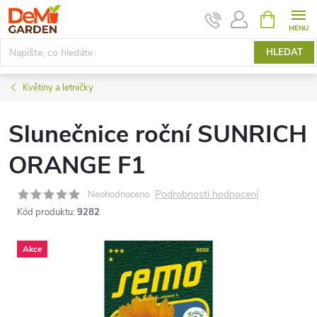
Přejít
NÁKUPNÍ
KOŠÍK
na
obsah
HLEDAT
Květiny a letničky
Slunečnice roční SUNRICH
ORANGE F1
Podrobnosti hodnocení
Neohodnoceno
Kód produktu:
9282
Akce