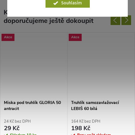
Souhlasím
K tomuto produktu
doporučujeme ještě dokoupit
Akce
Akce
Miska pod truhlík GLORIA 50
Truhlík samozavlažovací
antracit
LEBIŠ 60 bílá
24 Kč bez DPH
164 Kč bez DPH
29 Kč
198 Kč