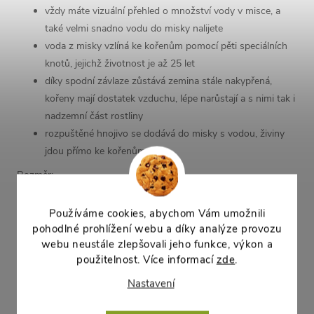
vždy máte vizuální přehled o množství vody v misce, a
také velmi snadno vodu do misky nalijete
voda z misky vzlíná ke kořenům pomocí pěti speciálních
knotů, jejichž životnost je až 25 let
díky spodní závlaze zůstává zemina stále nakypřená,
kořeny mají dostatek vzduchu, lépe narůstají a s nimi tak i
nadzemní část rostliny
rozpuštěné hnojivo se dodává do misky s vodou, živiny
jdou přímo ke kořenům
Rozměr:
délka: 51cm
Používáme cookies, abychom Vám umožnili
šířka: 16cm
pohodlné prohlížení webu a díky analýze provozu
výška: 17cm
webu neustále zlepšovali jeho funkce, výkon a
použitelnost. Více informací
zde
.
Parametry produktu
Nastavení