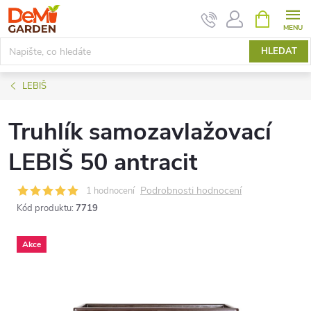
Přejít
NÁKUPNÍ
KOŠÍK
na
obsah
HLEDAT
LEBIŠ
Truhlík samozavlažovací
LEBIŠ 50 antracit
Podrobnosti hodnocení
1 hodnocení
Kód produktu:
7719
Akce