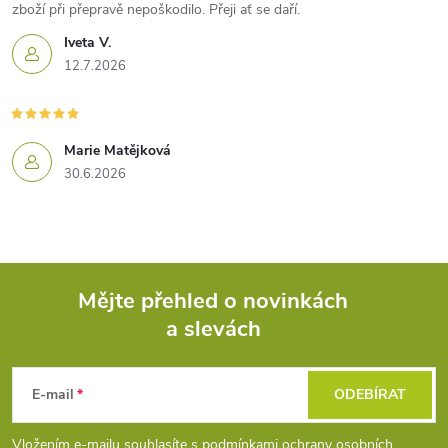
zboží při přepravě nepoškodilo. Přeji ať se daří.
Iveta V.
12.7.2026
Marie Matějková
30.6.2026
Mějte přehled o novinkách
a slevách
Z
á
E-mail
ODEBÍRAT
p
Vložením e-mailu souhlasíte s
podmínkami ochrany osobních