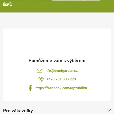
údajů
a
t
í
info
@
demigarden.cz
+420 731 303 229
https://facebook.com/rajtruhliku
Pro zákazníky