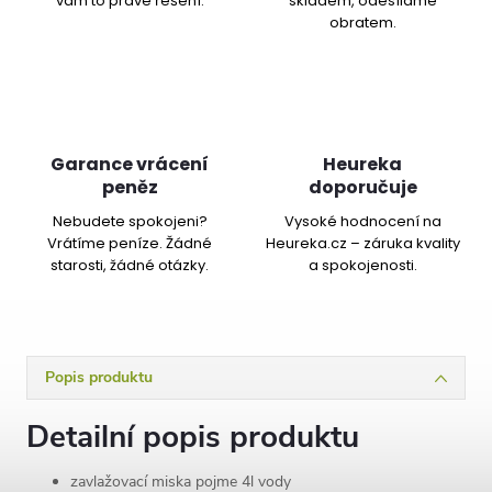
vám to pravé řešení.
skladem, odesíláme
obratem.
Garance vrácení
Heureka
peněz
doporučuje
Nebudete spokojeni?
Vysoké hodnocení na
Vrátíme peníze. Žádné
Heureka.cz – záruka kvality
starosti, žádné otázky.
a spokojenosti.
Popis produktu
Detailní popis produktu
zavlažovací miska pojme 4l vody