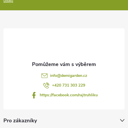
údajů
a
t
í
info
@
demigarden.cz
+420 731 303 229
https://facebook.com/rajtruhliku
Pro zákazníky