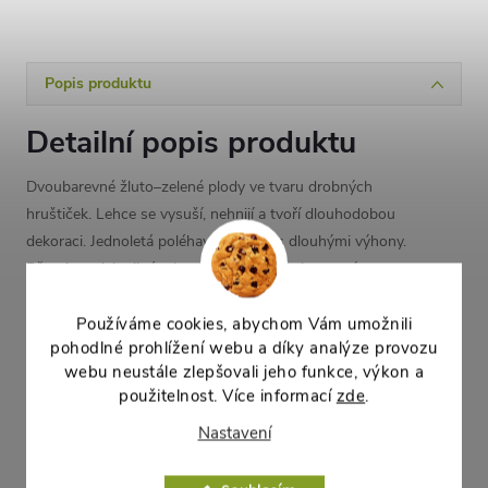
Popis produktu
Detailní popis produktu
Dvoubarevné žluto–zelené plody ve tvaru drobných
hruštiček. Lehce se vysuší, nehnijí a tvoří dlouhodobou
dekoraci. Jednoletá poléhavá rostlina s dlouhými výhony.
Pěstujeme jako jiné tykve, můžeme ji nechat popínat po
pergole nebo jiné konstrukci. Přináší množství drobných
plodů ve směsi barev a tvarů. Upřednostňuje slunnou lokalitu
Používáme cookies, abychom Vám umožnili
pohodlné prohlížení webu a díky analýze provozu
a teplé záhřevné půdy.
webu neustále zlepšovali jeho funkce, výkon a
použitelnost. Více informací
zde
.
Parametry produktu
Nastavení