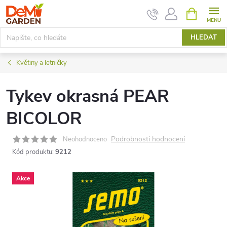
Přejít
NÁKUPNÍ
KOŠÍK
na
obsah
HLEDAT
Květiny a letničky
Tykev okrasná PEAR
BICOLOR
Podrobnosti hodnocení
Neohodnoceno
Kód produktu:
9212
Akce