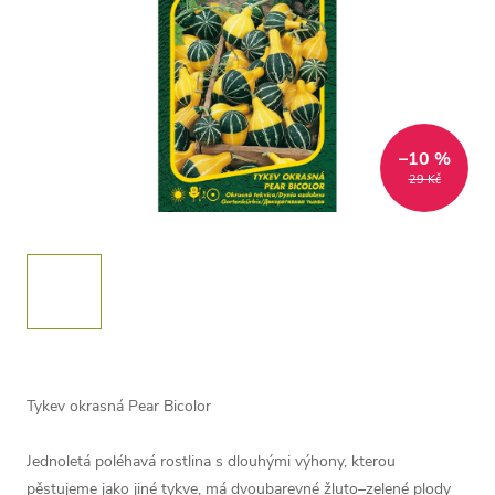
–10 %
29 Kč
Tykev okrasná Pear Bicolor
Jednoletá poléhavá rostlina s dlouhými výhony, kterou
pěstujeme jako jiné tykve, má dvoubarevné žluto–zelené plody