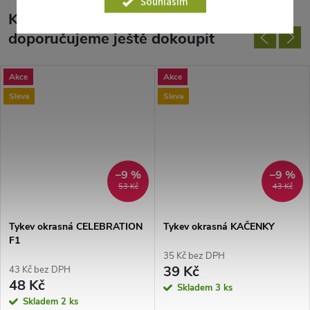
Souhlasím
K tomuto produktu
doporučujeme ještě dokoupit
Akce
Akce
Sleva
Sleva
–9 %
–9 %
53 Kč
43 Kč
Tykev okrasná CELEBRATION
Tykev okrasná KAČENKY
F1
35 Kč bez DPH
39 Kč
43 Kč bez DPH
48 Kč
Skladem
3 ks
Skladem
2 ks