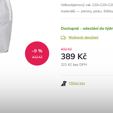
Velkoobjemový vak 120×120×120 
materiálů — zeminy, písku, štěrk
Dostupné - odeslání do týd
Možnosti doručení
432 Kč
–9 %
389 Kč
432 Kč
321 Kč bez DPH
Měrná
cena:
Hlídací pes