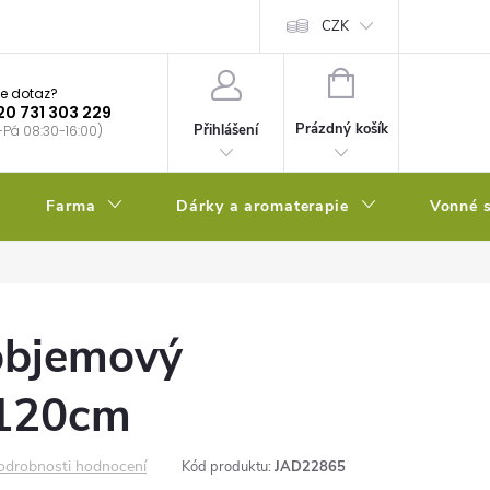
bstrátu
Kalendář výsevů
CZK
NÁKUPNÍ
e dotaz?
KOŠÍK
20 731 303 229
Prázdný košík
Přihlášení
-Pá 08:30-16:00)
Farma
Dárky a aromaterapie
Vonné s
objemový
120cm
odrobnosti hodnocení
Kód produktu:
JAD22865