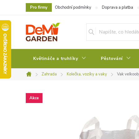
Přejít
Pro firmy
Obchodní podmínky
Doprava a platba
na
obsah
Květináče a truhlíky
Pěstování
Zahrada
Kolečka, vozíky a vaky
Vak velkoo
Domů
Akce