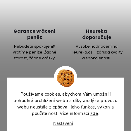
Garance vrácení
Heureka
peněz
doporučuje
Nebudete spokojeni?
Vysoké hodnocení na
Vrátíme peníze. Žádné
Heureka.cz – záruka kvality
starosti, žádné otázky.
a spokojenosti.
Popis produktu
Používáme cookies, abychom Vám umožnili
pohodlné prohlížení webu a díky analýze provozu
Detailní popis produktu
webu neustále zlepšovali jeho funkce, výkon a
použitelnost. Více informací
zde
.
Žardinka
MISA 20 cm
— nízká miska pro drobná aranžmá ze
sukulentů, vřesů nebo sezónních květin. Poslouží na stole,
Nastavení
parapetu i na hřbitově.