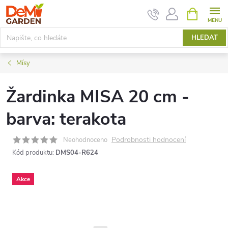
Přejít
NÁKUPNÍ
KOŠÍK
na
obsah
HLEDAT
Mísy
Žardinka MISA 20 cm -
barva: terakota
Podrobnosti hodnocení
Neohodnoceno
Kód produktu:
DMS04-R624
Akce