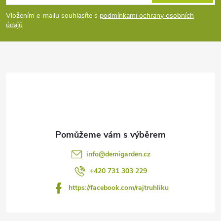
p
Vložením e-mailu souhlasíte s
podmínkami ochrany osobních
údajů
a
t
í
info
@
demigarden.cz
+420 731 303 229
https://facebook.com/rajtruhliku