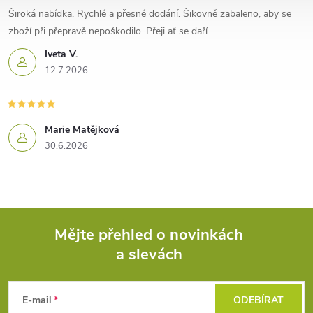
Široká nabídka. Rychlé a přesné dodání. Šikovně zabaleno, aby se
zboží při přepravě nepoškodilo. Přeji ať se daří.
Iveta V.
12.7.2026
Marie Matějková
30.6.2026
Mějte přehled o novinkách
a slevách
Z
á
E-mail
ODEBÍRAT