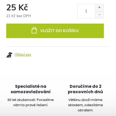
25 Kč
21 Kč bez DPH
Měrná
cena:
VLOŽIT DO KOŠÍKU
Hlídací pes
Specialisté na
Doručíme do 2
samozavlažování
pracovních dnů
30 let zkušeností. Poradíme
Většinu zboží máme
vám to pravé řešení.
skladem, odesíláme
obratem.