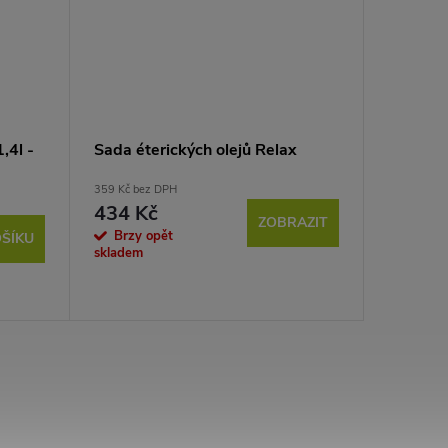
,4l -
Sada éterických olejů Relax
Sada pr
359 Kč bez DPH
792 Kč bez
434 Kč
958 K
ZOBRAZIT
Brzy opět
Brzy o
ŠÍKU
skladem
skladem