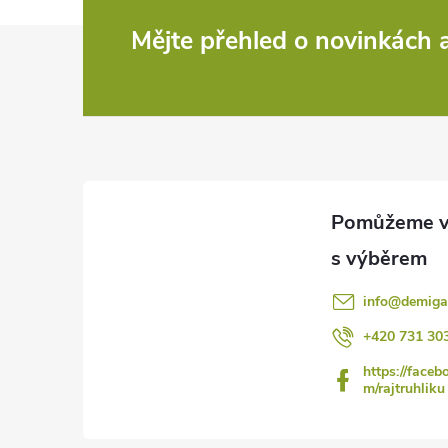
Z
Mějte přehled o novinkách
á
p
a
t
í
info
@
demiga
+420 731 30
https://faceb
m/rajtruhliku