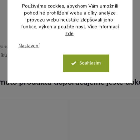
Používáme cookies, abychom Vám umožnili
pohodlné prohlížení webu a díky analýze
provozu webu neustále zlepšovali jeho
funkce, výkon a použitelnost. Více informací
zde
.
Nastavení
dnotlivě zakoupit v délce 6
íku.
Souhlasím
muto produktu doporučujeme ještě dok