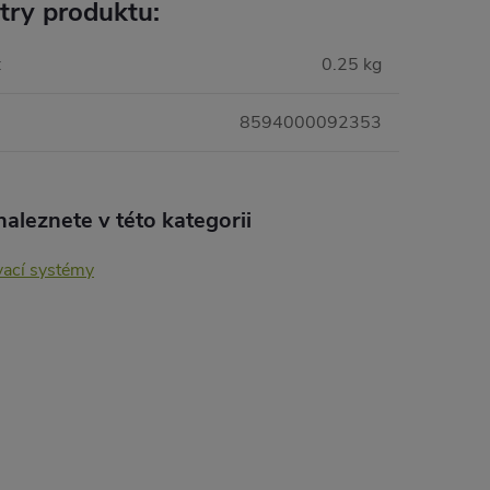
try produktu:
:
0.25 kg
8594000092353
aleznete v této kategorii
vací systémy