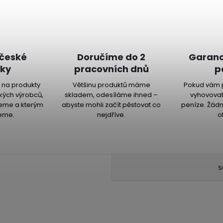
 české
Doručíme do 2
Garanc
ky
pracovních dnů
p
na produkty
Většinu produktů máme
Pokud vám 
kých výrobců,
skladem, odesíláme ihned –
vyhovovat
jeme a kterým
abyste mohli začít pěstovat co
peníze. Žádn
eme.
nejdříve.
o
S