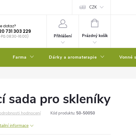
bstrátu
Kalendář výsevů
CZK
NÁKUPNÍ
e dotaz?
KOŠÍK
20 731 303 229
Prázdný košík
Přihlášení
-Pá 08:30-16:00)
Farma
Dárky a aromaterapie
Vonné s
í sada pro skleníky
odrobnosti hodnocení
Kód produktu:
50-50050
tailní informace