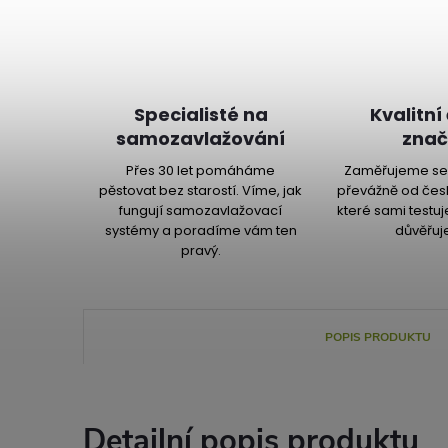
Specialisté na
Kvalitní
samozavlažování
znač
Přes 30 let pomáháme
Zaměřujeme se 
pěstovat bez starostí. Víme, jak
převážně od čes
fungují samozavlažovací
které sami testu
systémy a poradíme vám ten
důvěřuj
pravý.
POPIS PRODUKTU
Detailní popis produktu