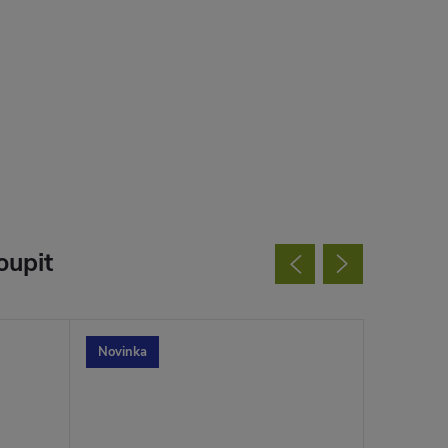
oupit
Novinka
Novinka