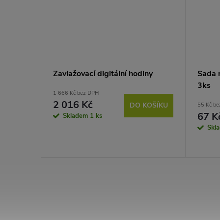
Zavlažovací digitální hodiny
Sada 
3ks
1 666 Kč bez DPH
2 016 Kč
DO KOŠÍKU
55 Kč b
67 K
Skladem
1 ks
KOŠÍKU
Skl