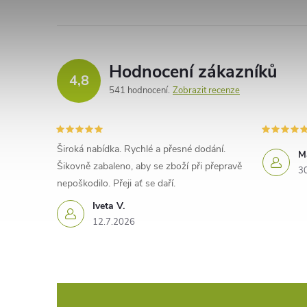
Hodnocení zákazníků
4,8
541 hodnocení
Zobrazit recenze
Široká nabídka. Rychlé a přesné dodání.
M
Šikovně zabaleno, aby se zboží při přepravě
3
nepoškodilo. Přeji ať se daří.
Iveta V.
12.7.2026