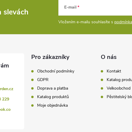
E-mail
a slevách
Vložením e-mailu souhlasíte s
podmínka
Pro zákazníky
O nás
Obchodní podmínky
Kontakt
GDPR
Katalog prod
Doprava a platba
Velkoobchod
rden.cz
Katalog produktů
Pěstitelský bl
3 229
Moje objednávka
ook.co