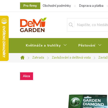
Přejít
Pro firmy
Obchodní podmínky
Doprava a platba
na
obsah
Květináče a truhlíky
Pěstování
Zahrada
Zavlažování a dešťová voda
Zavlaž
Domů
Akce