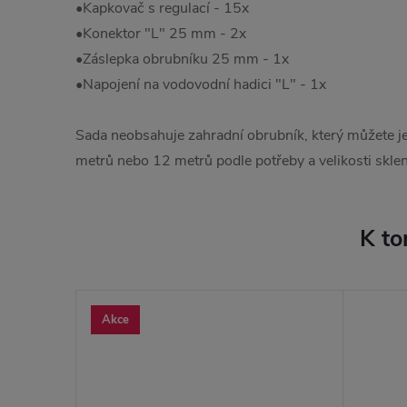
•Kapkovač s regulací - 15x
•Konektor "L" 25 mm - 2x
•Záslepka obrubníku 25 mm - 1x
•Napojení na vodovodní hadici "L" - 1x
Sada neobsahuje zahradní obrubník, který můžete je
metrů nebo 12 metrů podle potřeby a velikosti sklen
K to
Akce