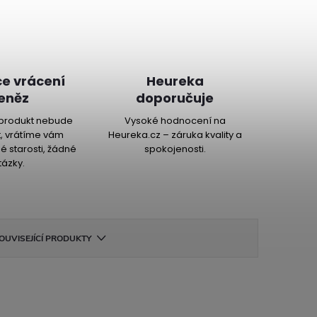
e vrácení
Heureka
eněz
doporučuje
produkt nebude
Vysoké hodnocení na
, vrátíme vám
Heureka.cz – záruka kvality a
é starosti, žádné
spokojenosti.
tázky.
OUVISEJÍCÍ PRODUKTY