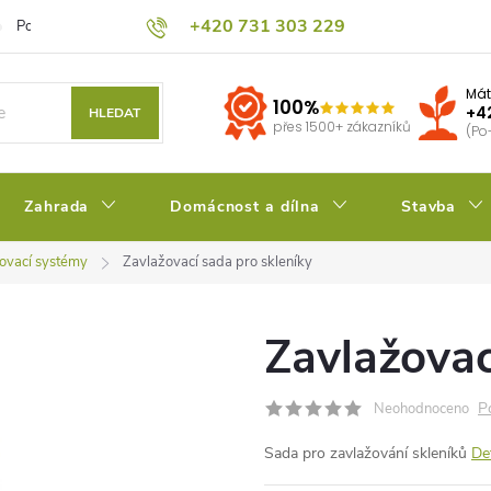
+420 731 303 229
Podmínky ochrany osobních údajů
Pěstitelský blog
Kalkulačka su
Mát
100%
+4
HLEDAT
přes 1500+ zákazníků
(Po
Zahrada
Domácnost a dílna
Stavba
ovací systémy
Zavlažovací sada pro skleníky
Zavlažovac
P
Neohodnoceno
Sada pro zavlažování skleníků
De