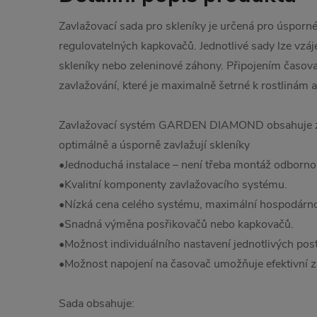
Zavlažovací sada pro skleníky je určená pro úsporn
regulovatelných kapkovačů. Jednotlivé sady lze vzá
skleníky nebo zeleninové záhony. Připojením časova
zavlažování, které je maximalně šetrné k rostlinám a
Zavlažovací systém GARDEN DIAMOND obsahuje zá
optimálně a úsporně zavlažují skleníky
•Jednoduchá instalace – není třeba montáž odborno
•Kvalitní komponenty zavlažovacího systému.
•Nízká cena celého systému, maximální hospodárno
•Snadná výměna posřikovačů nebo kapkovačů.
•Možnost individuálního nastavení jednotlivých pos
•Možnost napojení na časovač umožňuje efektivní z
Sada obsahuje: