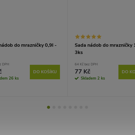
nádob do mrazničky 0,9l -
Sada nádob do mrazničky 1
3ks
ez DPH
64 Kč bez DPH
č
77 Kč
DO KOŠÍKU
DO KO
adem
26 ks
Skladem
2 ks