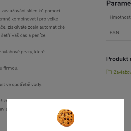
Parame
é zavlažování skleníků pomocí
Hmotnost
jemně kombinovat i pro velké
če, získáváte zcela automatické
EAN
:
 šetří Váš čas a peníze.
vlahové prvky, které
Produkt n
u firmou.
Zavlažo
st ve spotřebě vody.
třikovačů.
avlažování v noci nebo ráno.