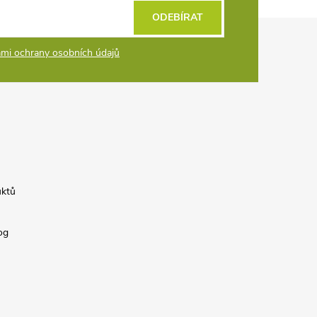
ODEBÍRAT
mi ochrany osobních údajů
uktů
og