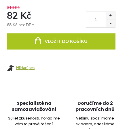
310 Kč
82 Kč
68 Kč bez DPH
Měrná
cena:
VLOŽIT DO KOŠÍKU
Hlídací pes
Specialisté na
Doručíme do 2
samozavlažování
pracovních dnů
30 let zkušeností. Poradíme
Většinu zboží máme
vám to pravé řešení.
skladem, odesíláme