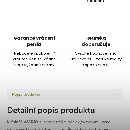
obratem.
Garance vrácení
Heureka
peněz
doporučuje
Nebudete spokojeni?
Vysoké hodnocení na
Vrátíme peníze. Žádné
Heureka.cz – záruka kvality
starosti, žádné otázky.
a spokojenosti.
Popis produktu
Detailní popis produktu
Květináč
WARIO
s jednoduchým kónickým tvarem, který
nechá vyniknout rostlinu. Univerzální velikost i vzhled —