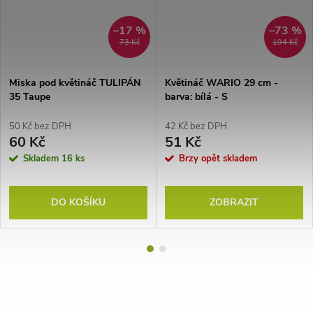
–17 %
–73 %
73 Kč
194 Kč
Miska pod květináč TULIPÁN
Květináč WARIO 29 cm -
35 Taupe
barva: bílá - S
50 Kč bez DPH
42 Kč bez DPH
60 Kč
51 Kč
Skladem
16 ks
Brzy opět skladem
DO KOŠÍKU
ZOBRAZIT