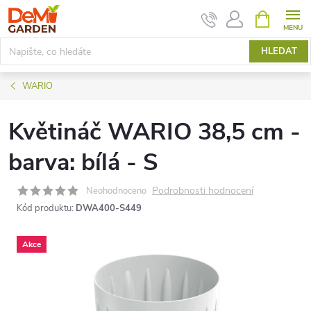
Přejít
NÁKUPNÍ
KOŠÍK
na
obsah
HLEDAT
WARIO
Květináč WARIO 38,5 cm -
barva: bílá - S
Podrobnosti hodnocení
Neohodnoceno
Kód produktu:
DWA400-S449
Akce