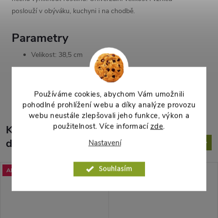
poslouží v obýváku, kuchyni i na chodbě.
Parametry
Velikost: 38,5 cm
Parametry produktu
Používáme cookies, abychom Vám umožnili
pohodlné prohlížení webu a díky analýze provozu
webu neustále zlepšovali jeho funkce, výkon a
použitelnost. Více informací
zde
.
K tomuto produktu
doporučujeme ještě dokoupit
Nastavení
Souhlasím
Akce
Akce