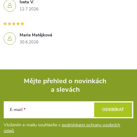
Iveta V.
12.7.2026
Marie Matějková
30.6.2026
Mějte přehled o novinkách
a slevách
Z
á
E-mail
ODEBÍRAT
p
Vložením e-mailu souhlasíte s
podmínkami ochrany osobních
údajů