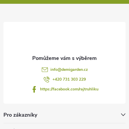
a
t
í
info
@
demigarden.cz
+420 731 303 229
https://facebook.com/rajtruhliku
Pro zákazníky