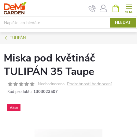
Přejít
NÁKUPNÍ
KOŠÍK
na
obsah
HLEDAT
TULIPÁN
Miska pod květináč
TULIPÁN 35 Taupe
Podrobnosti hodnocení
Neohodnoceno
Kód produktu:
1303023507
Akce