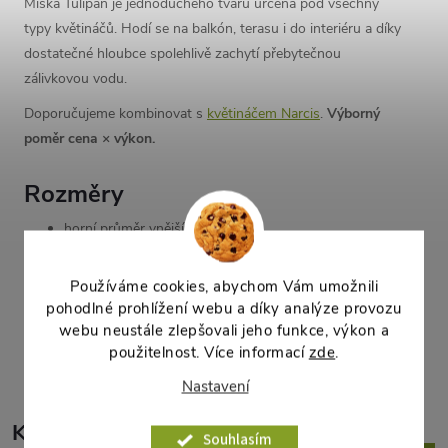
Miska Tulipán je jednoduchého tvaru určená pod všechny
typy květináčů. Hodí se na balkón, terasu i do interiéru a díky
dostatečné hloubce spolehlivě zachytí přebytečnou
zálivkovou vodu.
Doporučujeme kombinovat s
květináčem Narcis
.
Výborný
poměr cena × výkon.
Rozměry
horní průměr vnější:
35 cm
dolní průměr vnější:
30 cm
výška:
5,8 cm
Používáme cookies, abychom Vám umožnili
pohodlné prohlížení webu a díky analýze provozu
webu neustále zlepšovali jeho funkce, výkon a
Parametry produktu
použitelnost. Více informací
zde
.
Nastavení
K tomuto produktu
Souhlasím