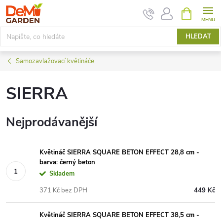
Přejít
NÁKUPNÍ
KOŠÍK
na
obsah
HLEDAT
Samozavlažovací květináče
SIERRA
Nejprodávanější
Květináč SIERRA SQUARE BETON EFFECT 28,8 cm -
barva: černý beton
Skladem
371 Kč bez DPH
449 Kč
Květináč SIERRA SQUARE BETON EFFECT 38,5 cm -