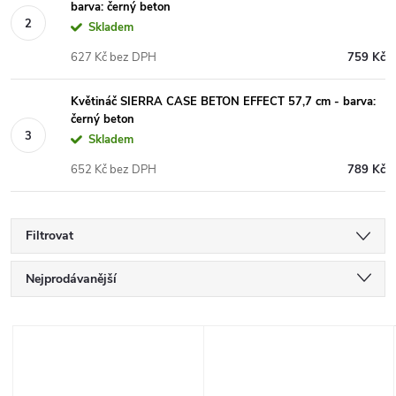
barva: černý beton
Skladem
627 Kč bez DPH
759 Kč
Květináč SIERRA CASE BETON EFFECT 57,7 cm - barva:
černý beton
Skladem
652 Kč bez DPH
789 Kč
Filtrovat
Ř
Nejprodávanější
a
Nejlevnější
V
Nejdražší
z
ý
Abecedně