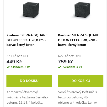
e
p
n
i
í
s
Květináč SIERRA SQUARE
Květináč SIERRA SQUARE
p
BETON EFFECT 28,8 cm -
BETON EFFECT 38,5 cm -
p
barva: černý beton
barva: černý beton
r
r
371 Kč bez DPH
627 Kč bez DPH
o
449 Kč
759 Kč
o
Skladem
2 ks
Skladem
3 ks
d
d
DO KOŠÍKU
DO KOŠÍKU
u
u
Kompaktní čtvercový
Velký čtvercový květináč s
k
květináč s texturou černého
texturou betonu, 45 l
k
betonu, 13,1 l, 4 kolečka.
objemu a 4 kolečky. Lehký,