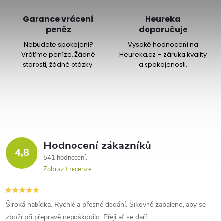
p
Garance vrácení
Heureka
r
peněz
doporučuje
v
Nebudete spokojeni?
Vysoké hodnocení na
Vrátíme peníze. Žádné
Heureka.cz – záruka kvality
k
starosti, žádné otázky.
a spokojenosti.
y
v
ý
Hodnocení zákazníků
p
4,8
541 hodnocení
i
Zobrazit recenze
s
u
Široká nabídka. Rychlé a přesné dodání. Šikovně zabaleno, aby se
zboží při přepravě nepoškodilo. Přeji ať se daří.