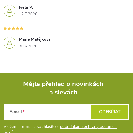
Iveta V.
12.7.2026
Marie Matějková
30.6.2026
Mějte přehled o novinkách
a slevách
Z
á
E-mail
ODEBÍRAT
p
Vložením e-mailu souhlasíte s
podmínkami ochrany osobních
údajů