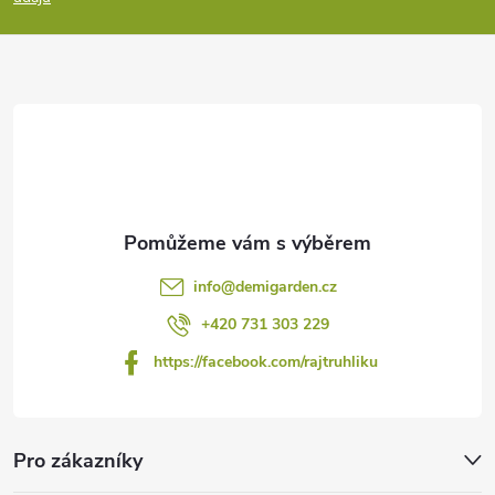
a
t
í
info
@
demigarden.cz
+420 731 303 229
https://facebook.com/rajtruhliku
Pro zákazníky