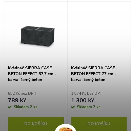
Lehký, mrazuvzdorný – pro
mrazuvzdorný – pro terasu i
t
balkón i interiér.
interiér.
t
ů
ů
Květináč SIERRA CASE
Květináč SIERRA CASE
BETON EFFECT 57,7 cm -
BETON EFFECT 77 cm -
barva: černý beton
barva: černý beton
652 Kč bez DPH
1 074 Kč bez DPH
789 Kč
1 300 Kč
Skladem
2 ks
Skladem
2 ks
DO KOŠÍKU
DO KOŠÍKU