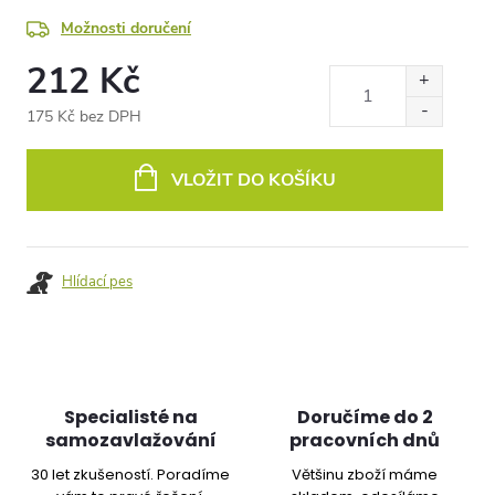
Možnosti doručení
212 Kč
175 Kč bez DPH
Měrná
cena:
VLOŽIT DO KOŠÍKU
Hlídací pes
Specialisté na
Doručíme do 2
samozavlažování
pracovních dnů
30 let zkušeností. Poradíme
Většinu zboží máme