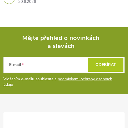
30.6.2026
Mějte přehled o novinkách
a slevách
Z
á
E-mail
ODEBÍRAT
p
Vložením e-mailu souhlasíte s
podmínkami ochrany osobních
údajů
a
t
í