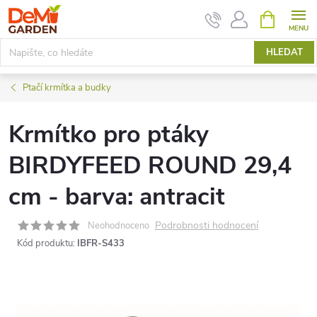
Přejít
NÁKUPNÍ
KOŠÍK
na
obsah
HLEDAT
Ptačí krmítka a budky
Krmítko pro ptáky
BIRDYFEED ROUND 29,4
cm - barva: antracit
Podrobnosti hodnocení
Neohodnoceno
Kód produktu:
IBFR-S433