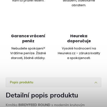
vám to pravé řešení.
skladem, odesíláme
obratem.
Garance vrácení
Heureka
peněz
doporučuje
Nebudete spokojeni?
Vysoké hodnocení na
Vrátíme peníze. Žádné
Heureka.cz – záruka kvality
starosti, žádné otázky.
a spokojenosti.
Popis produktu
Detailní popis produktu
Krmítko
BIRDYFEED ROUND
s moderním kruhovým