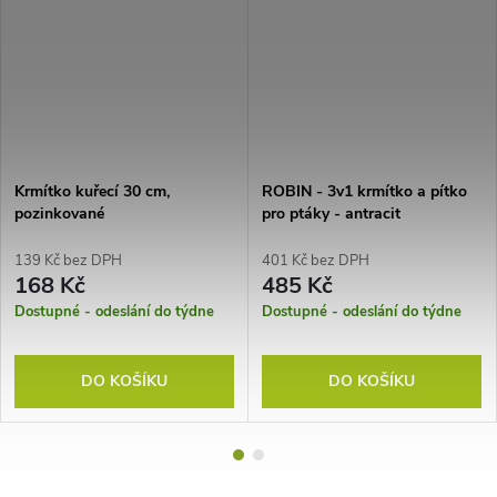
Krmítko kuřecí 30 cm,
ROBIN - 3v1 krmítko a pítko
pozinkované
pro ptáky - antracit
139 Kč bez DPH
401 Kč bez DPH
168 Kč
485 Kč
Dostupné - odeslání do týdne
Dostupné - odeslání do týdne
DO KOŠÍKU
DO KOŠÍKU