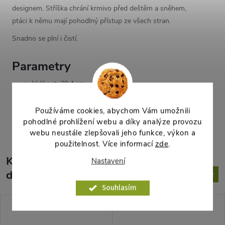
designem. Stříška chrání krmivo před deštěm a sněhem,
ptáci k němu mají pohodlný přístup ze všech stran.
Snadno se plní i čistí.
Parametry
Velikost: 29,4 cm
Používáme cookies, abychom Vám umožnili
Parametry produktu
pohodlné prohlížení webu a díky analýze provozu
webu neustále zlepšovali jeho funkce, výkon a
použitelnost. Více informací
zde
.
K tomuto produktu
Nastavení
doporučujeme ještě dokoupit
Souhlasím