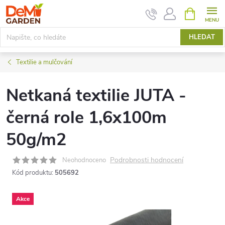
Přejít
NÁKUPNÍ
KOŠÍK
na
obsah
HLEDAT
Textilie a mulčování
Netkaná textilie JUTA -
černá role 1,6x100m
50g/m2
Podrobnosti hodnocení
Neohodnoceno
Kód produktu:
505692
Akce