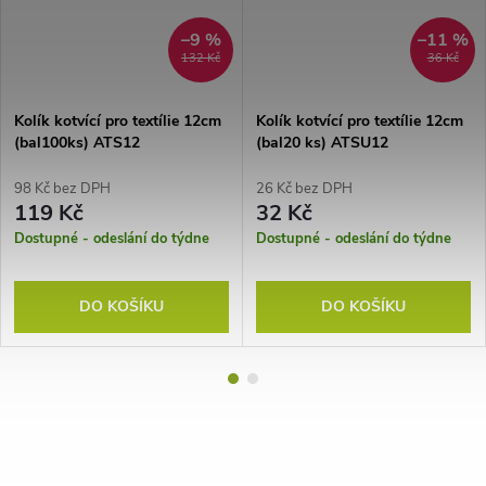
–9 %
–11 %
132 Kč
36 Kč
Kolík kotvící pro textílie 12cm
Kolík kotvící pro textílie 12cm
(bal100ks) ATS12
(bal20 ks) ATSU12
98 Kč bez DPH
26 Kč bez DPH
119 Kč
32 Kč
Dostupné - odeslání do týdne
Dostupné - odeslání do týdne
DO KOŠÍKU
DO KOŠÍKU