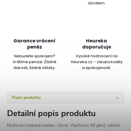
obratem.
Garance vrácení
Heureka
peněz
doporučuje
Nebudete spokojeni?
Vysoké hodnocení na
Vrátíme peníze. Žádné
Heureka.cz – záruka kvality
starosti, žádné otázky.
a spokojenosti.
Popis produktu
Detailní popis produktu
Mulčovací netkaná textilie – černá. Vlastnosti: 50 g/m2, odolná