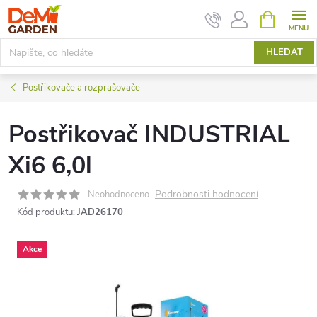
Přejít
NÁKUPNÍ
KOŠÍK
na
obsah
HLEDAT
Postřikovače a rozprašovače
Postřikovač INDUSTRIAL
Xi6 6,0l
Podrobnosti hodnocení
Neohodnoceno
Kód produktu:
JAD26170
Akce