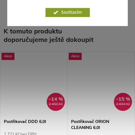
Parametry produktu
Souhlasím
K tomuto produktu
doporučujeme ještě dokoupit
Akce
Akce
–14 %
–15 %
2 450 Kč
2 003 Kč
Postřikovač DDD 6,0l
Postřikovač ORION
CLEANING 6,0l
1 721 Kč bez DPH