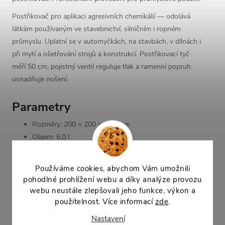
Postřikovač pro aplikaci agresivních chemikálií — odolává
látkám používaným ve stavebnictví, silničním i ropném
průmyslu. Uplatní se v automyčkách, na stavbách, v dílnách i
při mytí a ošetřování strojů a konstrukcí. Postřikovací tyč
měří 50 cm, pojistný ventil reguluje tlak a ramenní popruh
usnadňuje nošení.
Parametry
Rozměry: 200 × 200 × 725 mm
Objem: 6,0 l
Typ: tlakový
Série: INDUSTRIAL Xi6
Používáme cookies, abychom Vám umožnili
Hlavice: tlaková
pohodlné prohlížení webu a díky analýze provozu
Tyč: 50 cm
webu neustále zlepšovali jeho funkce, výkon a
Hmotnost: 1,9 kg
použitelnost. Více informací
zde
.
Nastavení