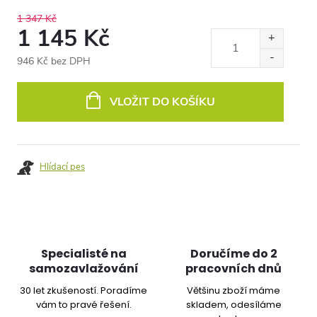
1 347 Kč
1 145 Kč
946 Kč bez DPH
Měrná
cena:
VLOŽIT DO KOŠÍKU
Hlídací pes
Specialisté na
Doručíme do 2
samozavlažování
pracovních dnů
30 let zkušeností. Poradíme
Většinu zboží máme
vám to pravé řešení.
skladem, odesíláme