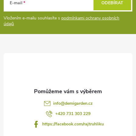
á
E-mail
ODEBÍRAT
p
Vložením e-mailu souhlasíte s
podmínkami ochrany osobních
údajů
a
t
í
info
@
demigarden.cz
+420 731 303 229
https://facebook.com/rajtruhliku