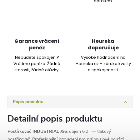
obratem.
Garance vrácení
Heureka
peněz
doporučuje
Nebudete spokojeni?
Vysoké hodnocení na
Vrátíme peníze. Žádné
Heureka.cz – záruka kvality
starosti, žádné otázky.
a spokojenosti.
Popis produktu
Detailní popis produktu
Postřikovač INDUSTRIAL Xi6
, objem 6,0 l — tlakový
postřikovač. Profesionální provedení pro průmyslové použití.