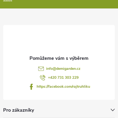
a
t
í
info
@
demigarden.cz
+420 731 303 229
https://facebook.com/rajtruhliku
Pro zákazníky