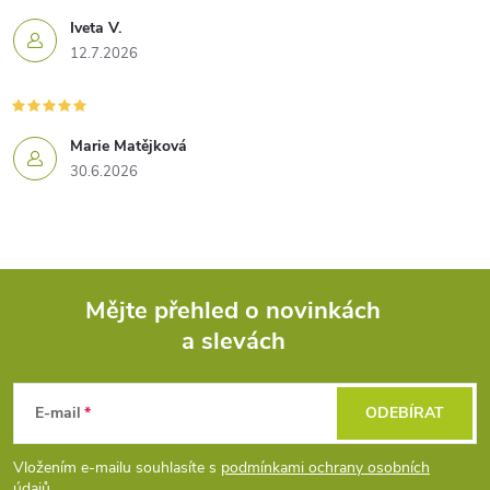
Iveta V.
12.7.2026
Marie Matějková
30.6.2026
Mějte přehled o novinkách
a slevách
Z
á
E-mail
ODEBÍRAT
p
Vložením e-mailu souhlasíte s
podmínkami ochrany osobních
údajů