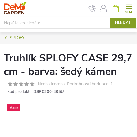
Přejít
NÁKUPNÍ
KOŠÍK
na
obsah
HLEDAT
SPLOFY
Truhlík SPLOFY CASE 29,7
cm - barva: šedý kámen
Podrobnosti hodnocení
Neohodnoceno
Kód produktu:
DSPC300-405U
Akce