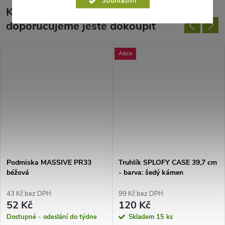
Souhlasím
K tomuto produktu
doporučujeme ještě dokoupit
Akce
Podmiska MASSIVE PR33
Truhlík SPLOFY CASE 39,7 cm
béžová
- barva: šedý kámen
43 Kč bez DPH
99 Kč bez DPH
52 Kč
120 Kč
Dostupné - odeslání do týdne
Skladem
15 ks