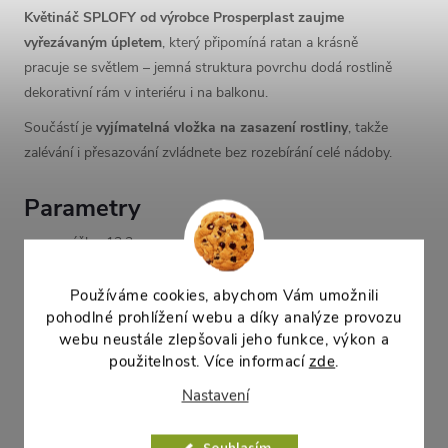
Květináč SPLOFY od výrobce Prosperplast zaujme
vyřezávaným úpletem
, který připomíná ratan a krásně
pracuje se světlem – jemná struktura povrchu dodá rostlině
dekorativní rám v interiéru i na balkonu.
Součástí je
vyjímatelná vložka na zasazení rostliny
, takže
zalévání i přesazování zvládnete bez rozebírání celé nádoby.
Parametry
výška: 13,3 cm
délka: 29,7 cm
šířka: 15,7 cm
Používáme cookies, abychom Vám umožnili
pohodlné prohlížení webu a díky analýze provozu
objem: 4 l
webu neustále zlepšovali jeho funkce, výkon a
použitelnost. Více informací
zde
.
Parametry produktu
Nastavení